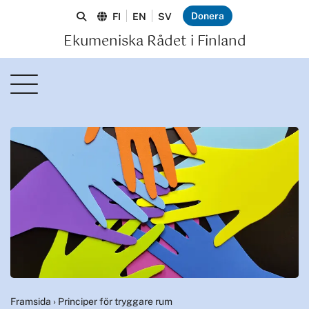
Donera
FI
EN
SV
Ekumeniska Rådet i Finland
Framsida
›
Principer för tryggare rum