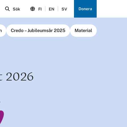
Donera
Sök
FI
EN
SV
n
Credo – Jubileumsår 2025
Material
t 2026