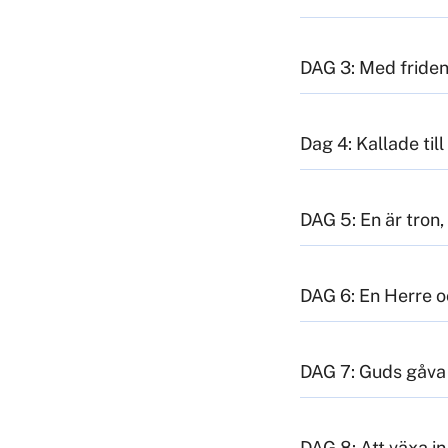
DAG 3: Med fride
Dag 4: Kallade ti
DAG 5: En är tron,
DAG 6: En Herre 
DAG 7: Guds gåva 
DAG 8: Att växa in 