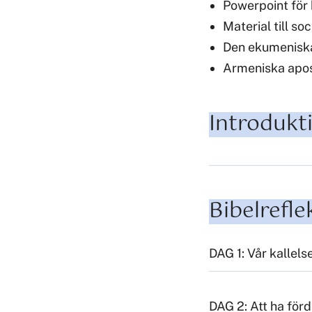
Powerpoint för 
Material till so
Den ekumeniska
Armeniska apost
Introdukti
Bibelrefl
DAG 1: Vår kallels
DAG 2: Att ha för