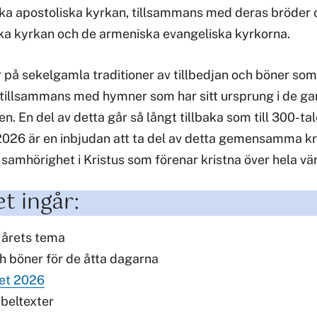
ka apostoliska kyrkan, tillsammans med deras bröder o
ka kyrkan och de armeniska evangeliska kyrkorna.
 på sekelgamla traditioner av tillbedjan och böner som
 tillsammans med hymner som har sitt ursprung i de ga
n. En del av detta går så långt tillbaka som till 300-t
 2026 är en inbjudan att ta del av detta gemensamma kri
 samhörighet i Kristus som förenar kristna över hela vä
et ingår:
l årets tema
h böner för de åtta dagarna
et 2026
beltexter