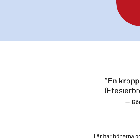
”En kropp
(Efesierbr
Bö
I år har bönerna o