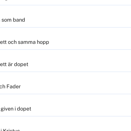
n som band
ll ett och samma hopp
 ett är dopet
och Fader
given i dopet
i Kristus