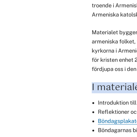
troende i Armenis
Armeniska katols
Materialet bygger
armeniska folket,
kyrkorna i Armenie
för kristen enhet
fördjupa oss i den
I material
Introduktion til
Reflektioner oc
Böndagsplakat
Böndagarnas bi