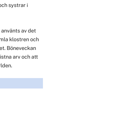
ch systrar i
 använts av det
mla klostren och
alet. Böneveckan
stna arv och att
rlden.