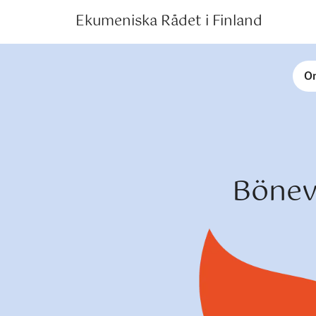
Ekumeniska Rådet i Finland
O
Bönev