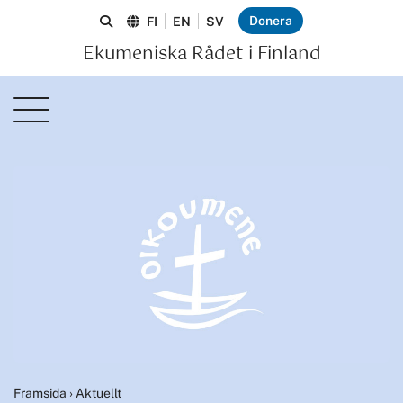
Donera
FI
EN
SV
Ekumeniska Rådet i Finland
Framsida
›
Aktuellt