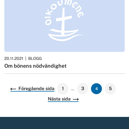
20.11.2021
BLOGG
Om bönens nödvändighet
Fler
Föregående sida
1
3
5
…
4
artiklar
Nästa sida