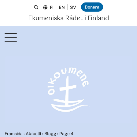
Donera
FI
EN
SV
Ekumeniska Rådet i Finland
Framsida
›
Aktuellt
›
Blogg
›
Page 4