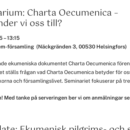
rium: Charta Oecumenica –
der vi oss till?
5 – 13:15
em-församling (Näckgränden 3, 00530 Helsingfors)
yade ekumeniska dokumentet Charta Oecumenica förenar
iet ställs frågan vad Charta Oecumenica betyder för oss
korna och församlingslivet. Seminariet fokuserar på tre
 Med tanke på serveringen ber vi om anmälningar se
date: Ekumenisk pilgrims- och