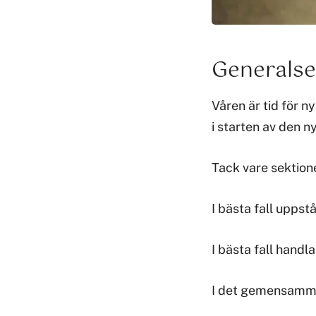
Generalse
Våren är tid för n
i starten av den 
Tack vare sektion
I bästa fall upps
I bästa fall hand
I det gemensamma 