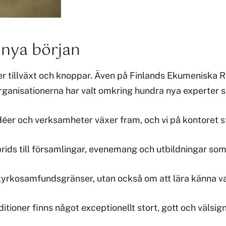
 nya början
er tillväxt och knoppar. Även på Finlands Ekumeniska Råd
ganisationerna har valt omkring hundra nya experter so
er och verksamheter växer fram, och vi på kontoret stö
ids till församlingar, evenemang och utbildningar som 
 kyrkosamfundsgränser, utan också om att lära känna va
oner finns något exceptionellt stort, gott och välsigna