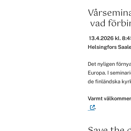
Vårsemina
vad förbin
13.4.2026 kl. 8:4
Helsingfors Saal
Det nyligen förn
Europa. I seminar
de finländska kyr
Varmt välkommen!
.
Save the 