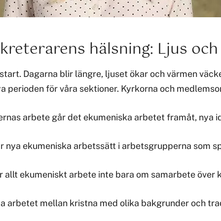
kreterarens hälsning: Ljus och
ystart. Dagarna blir längre, ljuset ökar och värmen väck
nya perioden för våra sektioner. Kyrkorna och medlemsor
ernas arbete går det ekumeniska arbetet framåt, nya idé
tår nya ekumeniska arbetssätt i arbetsgrupperna som spr
lar allt ekumeniskt arbete inte bara om samarbete över
arbetet mellan kristna med olika bakgrunder och traditi