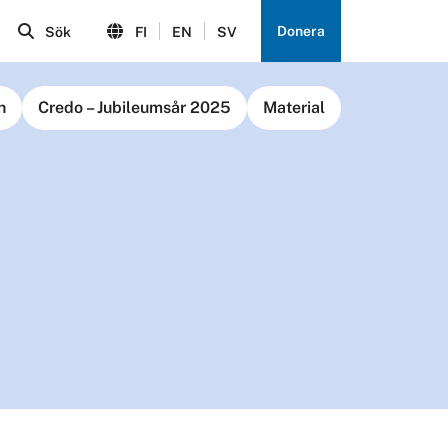
Donera
Sök
FI
EN
SV
n
Credo – Jubileumsår 2025
Material
6