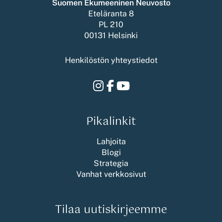
Suomen Ekumeeninen Neuvosto
)
Eteläranta 8
PL 210
00131 Helsinki
Henkilöstön yhteystiedot
Instagram
Facebook
Youtube
Pikalinkit
Lahjoita
Blogi
Strategia
Vanhat verkkosivut
Tilaa uutiskirjeemme