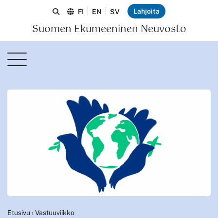
Lahjoita
FI
EN
SV
Suomen Ekumeeninen Neuvosto
Etusivu
›
Vastuuviikko