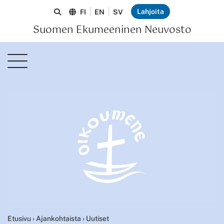
Lahjoita
FI
EN
SV
Suomen Ekumeeninen Neuvosto
Etusivu
›
Ajankohtaista
›
Uutiset