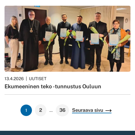
13.4.2026
UUTISET
Ekumeeninen teko -tunnustus Ouluun
Lisää
2
36
Seuraava sivu
1
…
artikkeleita