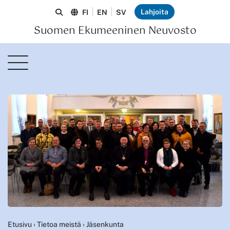
Lahjoita
FI
EN
SV
Suomen Ekumeeninen Neuvosto
Etusivu
›
Tietoa meistä
›
Jäsenkunta