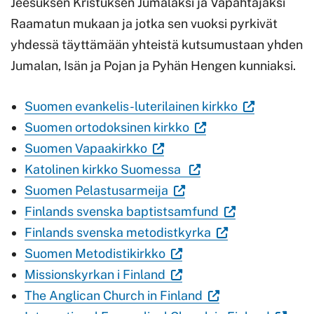
Jeesuksen Kristuksen Jumalaksi ja Vapahtajaksi
Raamatun mukaan ja jotka sen vuoksi pyrkivät
yhdessä täyttämään yhteistä kutsumustaan yhden
Jumalan, Isän ja Pojan ja Pyhän Hengen kunniaksi.
(Vieraile
Suomen evankelis-luterilainen kirkko
(Vieraile
ulkoisella
Suomen ortodoksinen kirkko
(Vieraile
ulkoisella
sivustolla.
Suomen Vapaakirkko
ulkoisella
(Vieraile
sivustolla.
Linkki
Katolinen kirkko Suomessa
sivustolla.
(Vieraile
ulkoisella
Linkki
avautuu
Suomen Pelastusarmeija
Linkki
ulkoisella
sivustolla.
avautuu
(Vieraile
uuteen
Finlands svenska baptistsamfund
avautuu
sivustolla.
Linkki
uuteen
(Vieraile
ulkoisella
välilehteen.)
Finlands svenska metodistkyrka
uuteen
(Vieraile
Linkki
avautuu
välilehteen.)
ulkoisella
sivustolla.
Suomen Metodistikirkko
välilehteen.)
ulkoisella
(Vieraile
avautuu
uuteen
sivustolla.
Linkki
Missionskyrkan i Finland
sivustolla.
ulkoisella
uuteen
välilehteen.)
(Vieraile
Linkki
avautuu
The Anglican Church in Finland