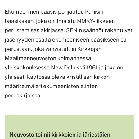
Ekumeeninen baasis pohjautuu Pariisin
baasikseen, joka on ilmaistu NMKY-liikkeen
perustamisasiakirjassa. SEN:n säännöt rakentuvat
jäsenyyden osalta ekumeeniseen baasikseen eli
perustaan, joka vahvistettiin Kirkkojen
Maailmanneuvoston kolmannessa
yleiskokouksessa New Delhissä 1961 ja joka on
yleisesti käytössä oleva kristillisen kirkon
määritelmä eri ekumeenisten elinten
peruskirjoissa.
Neuvosto toimii kirkkojen ja järjestöjen