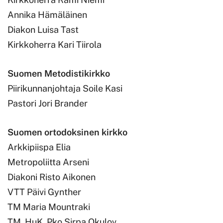
Annika Hämäläinen
Diakon Luisa Tast
Kirkkoherra Kari Tiirola
Suomen Metodistikirkko
Piirikunnanjohtaja Soile Kasi
Pastori Jori Brander
Suomen ortodoksinen kirkko
Arkkipiispa Elia
Metropoliitta Arseni
Diakoni Risto Aikonen
VTT Päivi Gynther
TM Maria Mountraki
TM, HuK, Pko Sirpa Okulov