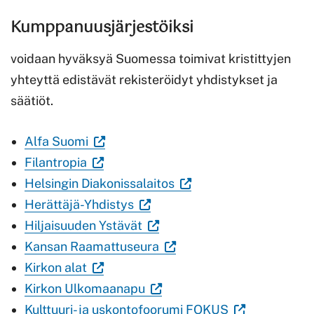
avautuu
uuteen
Linkki
ulkoisella
sivustolla.
Kumppanuusjärjestöiksi
uuteen
välilehteen.)
avautuu
sivustolla.
Linkki
välilehteen.)
uuteen
Linkki
avautuu
voidaan hyväksyä Suomessa toimivat kristittyjen
välilehteen.)
avautuu
uuteen
yhteyttä edistävät rekisteröidyt yhdistykset ja
uuteen
välilehteen
säätiöt.
välilehteen.)
(Vieraile
Alfa Suomi
(Vieraile
ulkoisella
Filantropia
ulkoisella
sivustolla.
(Vieraile
Helsingin Diakonissalaitos
sivustolla.
Linkki
(Vieraile
ulkoisella
Herättäjä-Yhdistys
Linkki
avautuu
ulkoisella
(Vieraile
sivustolla.
Hiljaisuuden Ystävät
avautuu
uuteen
sivustolla.
ulkoisella
(Vieraile
Linkki
Kansan Raamattuseura
uuteen
(Vieraile
välilehteen.)
Linkki
sivustolla.
ulkoisella
avautuu
Kirkon alat
välilehteen.)
ulkoisella
avautuu
Linkki
(Vieraile
sivustolla.
uuteen
Kirkon Ulkomaanapu
sivustolla.
uuteen
avautuu
ulkoisella
Linkki
välilehteen.)
(Vieraile
Kulttuuri- ja uskontofoorumi FOKUS