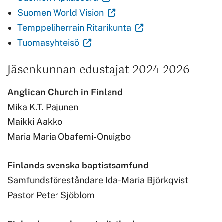
ulkoisella
sivustolla.
(Vieraile
Linkki
uuteen
avautuu
välilehteen.)
Suomen World Vision
sivustolla.
Linkki
ulkoisella
avautuu
välilehteen.)
uuteen
(Vieraile
Temppeliherrain Ritarikunta
(Vieraile
Linkki
avautuu
sivustolla.
uuteen
välilehteen.)
ulkoisella
Tuomasyhteisö
ulkoisella
avautuu
uuteen
Linkki
välilehteen.)
sivustolla.
Jäsenkunnan edustajat 2024-2026
sivustolla.
uuteen
välilehteen.)
avautuu
Linkki
Linkki
välilehteen.)
uuteen
avautuu
Anglican Church in Finland
avautuu
välilehteen.)
uuteen
Mika K.T. Pajunen
uuteen
välilehteen.)
Maikki Aakko
välilehteen.)
Maria Maria Obafemi-Onuigbo
Finlands svenska baptistsamfund
Samfundsföreståndare Ida-Maria Björkqvist
Pastor Peter Sjöblom