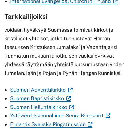
Linkki
sivustolla.
välilehteen.)
ulkoisella
avautuu
uuteen
(Vierail
International Evangelical Church in Finland
avautuu
Linkki
sivustolla.
uuteen
välilehteen.)
ulkoisel
Tarkkailijoiksi
uuteen
avautuu
Linkki
välilehteen.)
sivustol
välilehteen.)
uuteen
avautuu
Linkki
voidaan hyväksyä Suomessa toimivat kirkot ja
välilehteen.)
uuteen
avautu
kristilliset yhteisöt, jotka tunnustavat Herran
välilehteen.)
uuteen
Jeesuksen Kristuksen Jumalaksi ja Vapahtajaksi
välileht
Raamatun mukaan ja jotka sen vuoksi pyrkivät
yhdessä täyttämään yhteistä kutsumustaan yhden
Jumalan, Isän ja Pojan ja Pyhän Hengen kunniaksi.
(Vieraile
Suomen Adventtikirkko
(Vieraile
ulkoisella
Suomen Baptistikirkko
ulkoisella
sivustolla.
(Vieraile
Suomen Helluntaikirkko
sivustolla.
Linkki
ulkoisella
(Vieraile
Ystävien Uskonnollinen Seura Kveekarit
Linkki
avautuu
sivustolla.
(Vieraile
ulkoisella
Finlands Svenska Pingstmission