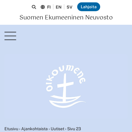
Lahjoita
FI
EN
SV
Suomen Ekumeeninen Neuvosto
Etusivu
›
Ajankohtaista
›
Uutiset
›
Sivu 23