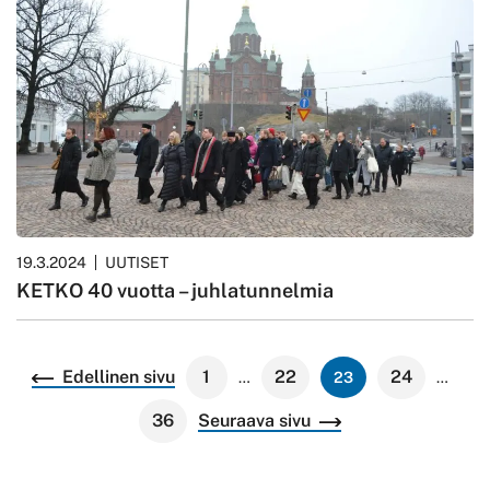
19.3.2024
UUTISET
KETKO 40 vuotta – juhlatunnelmia
Lisää
Edellinen sivu
1
22
24
…
23
…
artikkeleita
36
Seuraava sivu