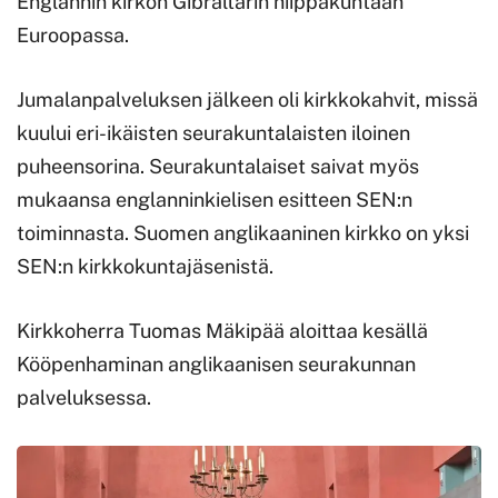
Englannin kirkon Gibraltarin hiippakuntaan
Euroopassa.
Jumalanpalveluksen jälkeen oli kirkkokahvit, missä
kuului eri-ikäisten seurakuntalaisten iloinen
puheensorina. Seurakuntalaiset saivat myös
mukaansa englanninkielisen esitteen SEN:n
toiminnasta. Suomen anglikaaninen kirkko on yksi
SEN:n kirkkokuntajäsenistä.
Kirkkoherra Tuomas Mäkipää aloittaa kesällä
Kööpenhaminan anglikaanisen seurakunnan
palveluksessa.