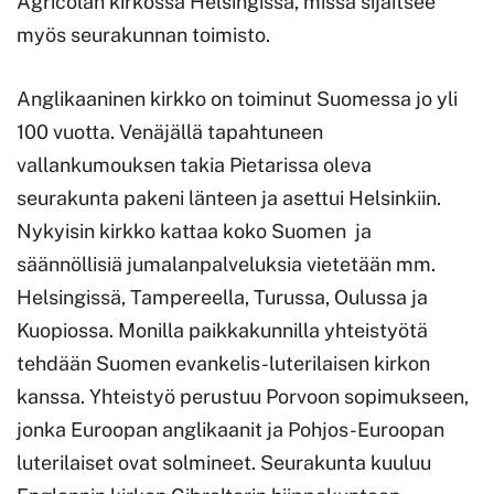
Agricolan kirkossa Helsingissä, missä sijaitsee
myös seurakunnan toimisto.
Anglikaaninen kirkko on toiminut Suomessa jo yli
100 vuotta. Venäjällä tapahtuneen
vallankumouksen takia Pietarissa oleva
seurakunta pakeni länteen ja asettui Helsinkiin.
Nykyisin kirkko kattaa koko Suomen ja
säännöllisiä jumalanpalveluksia vietetään mm.
Helsingissä, Tampereella, Turussa, Oulussa ja
Kuopiossa. Monilla paikkakunnilla yhteistyötä
tehdään Suomen evankelis-luterilaisen kirkon
kanssa. Yhteistyö perustuu Porvoon sopimukseen,
jonka Euroopan anglikaanit ja Pohjos-Euroopan
luterilaiset ovat solmineet. Seurakunta kuuluu