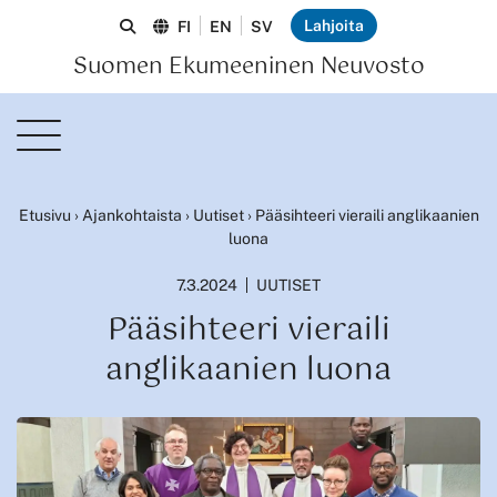
Lahjoita
FI
EN
SV
Suomen Ekumeeninen Neuvosto
Etusivu
›
Ajankohtaista
›
Uutiset
›
Pääsihteeri vieraili anglikaanien
luona
7.3.2024
UUTISET
Pääsihteeri vieraili
anglikaanien luona