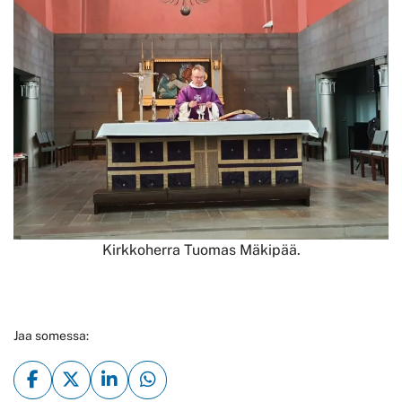
Kirkkoherra Tuomas Mäkipää.
Jaa somessa: