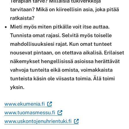
Terapian tarve? Millaisia tukiverkkoja
tarvitaan? Mikä on kiireellisin asia, joka pitää
ratkaista?
Mieti myös miten pitkälle voit itse auttaa.
Tunnista omat rajasi. Selvitä myös toiselle
mahdollisuuksiesi rajat.
Kun omat tunteet
nousevat pintaan, on otettava aikalisä. Erilaiset
näkemykset hengellisissä asioissa herättävät
vahvoja tunteita eikä omista, voimakkaista
tunteista käsin ole viisasta toimia. Älä toimi
yksin.
(Vieraile
www.ekumenia.fi
ulkoisella
(Vieraile
www.tuomasmessu.fi
sivustolla.
ulkoisella
(Vieraile
www.uskontojenuhrientuki.fi