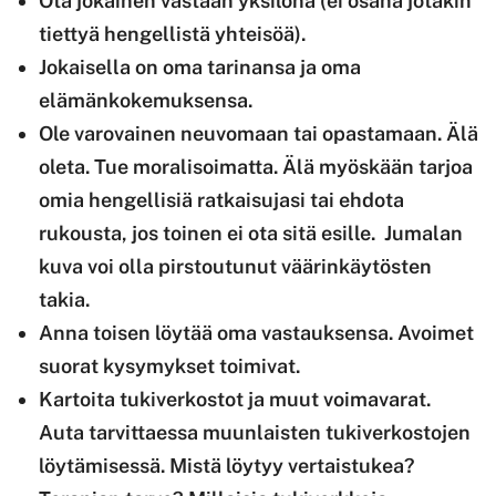
Ota jokainen vastaan yksilönä (ei osana jotakin
tiettyä hengellistä yhteisöä).
Jokaisella on oma tarinansa ja oma
elämänkokemuksensa.
Ole varovainen neuvomaan tai opastamaan. Älä
oleta. Tue moralisoimatta. Älä myöskään tarjoa
omia hengellisiä ratkaisujasi tai ehdota
rukousta, jos toinen ei ota sitä esille. Jumalan
kuva voi olla pirstoutunut väärinkäytösten
takia.
Anna toisen löytää oma vastauksensa. Avoimet
suorat kysymykset toimivat.
Kartoita tukiverkostot ja muut voimavarat.
Auta tarvittaessa muunlaisten tukiverkostojen
löytämisessä. Mistä löytyy vertaistukea?