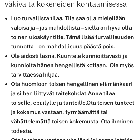
väkivalta kokeneiden kohtaamisessa
Luo turvallista tilaa. Tila saa olla mielellään
valoisa ja – jos mahdollista – siellä on hyvä olla
toinen uloskäyntitie. Tämä lisää turvallisuuden
tunnetta – on mahdollisuus päästä pois.
Ole aidosti läsnä. Kuuntele kunnioittavasti ja
kunnioita hänen hengellistä kotiaan.
Ole myös
tarvittaessa hiljaa.
Ota huomioon toisen hengellinen elämänkaari
ja siihen liittyvät taitekohdat.
Anna tilaa
toiselle, epäilylle ja tunteille.
Ota toisen tunteet
ja kokemus vastaan, tyrmäämättä tai
vähättelemättä toisen kokemusta. Ota ihminen
todesta.