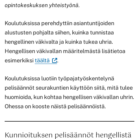
opintokeskuksen yhteistyönä.
Koulutuksissa perehdyttiin asiantuntijoiden
alustusten pohjalta siihen, kuinka tunnistaa
hengellinen väkivalta ja kuinka tukea uhria.
Hengellisen väkivallan määritelmästä lisätietoa
(Vieraile
esimerkiksi
täältä
.
ulkoisella
Koulutuksissa luotiin työpajatyöskentelynä
sivustolla.
pelisäännöt seurakuntien käyttöön siitä, mitä tulee
Linkki
huomioida, kun kohtaa hengellisen väkivallan uhrin.
avautuu
Ohessa on kooste näistä pelisäännöistä.
uuteen
välilehteen.)
Kunnioituksen pelisäännöt hengellistä