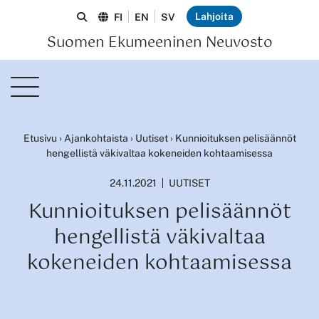
Lahjoita
FI
EN
SV
Suomen Ekumeeninen Neuvosto
Etusivu
›
Ajankohtaista
›
Uutiset
›
Kunnioituksen pelisäännöt
hengellistä väkivaltaa kokeneiden kohtaamisessa
24.11.2021
UUTISET
Kunnioituksen pelisäännöt
hengellistä väkivaltaa
kokeneiden kohtaamisessa