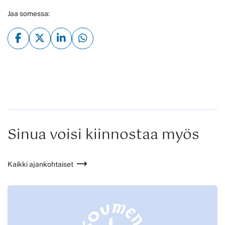
Linkki
sivustolla.
ulkoisella
Jaa somessa:
avautuu
Linkki
sivustolla.
uuteen
avautuu
Linkki
välilehteen.)
uuteen
avautuu
välilehteen.)
uuteen
välilehteen.)
Sinua voisi kiinnostaa myös
Kaikki ajankohtaiset