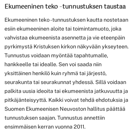
Ekumeeninen teko
–
tunnustuksen taustaa
Ekumeeninen teko -tunnustuksen kautta nostetaan
esiin ekumeeninen aloite tai toimintamuoto, joka
vahvistaa ekumeenista asennetta ja vie eteenpäin
pyrkimystä Kristuksen kirkon näkyvään ykseyteen.
Tunnustus voidaan myöntää tapahtumalle,
hankkeelle tai idealle. Sen voi saada niin
yksittäinen henkilö kuin ryhmä tai järjestö,
seurakunta tai seurakunnat yhdessä. Sillä voidaan
palkita uusia ideoita tai ekumeenista jatkuvuutta ja
pitkäjänteisyyttä. Kaikki voivat tehdä ehdotuksia ja
Suomen Ekumeenisen Neuvoston hallitus päättää
tunnustuksen saajan. Tunnustus annettiin
ensimmäisen kerran vuonna 2011.