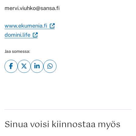
mervi.viuhko@sansa.fi
(Vieraile
www.ekumenia.fi
(Vieraile
ulkoisella
domini.life
ulkoisella
sivustolla.
Jaa somessa:
sivustolla.
Linkki
Linkki
avautuu
avautuu
uuteen
uuteen
välilehteen.)
välilehteen.)
Sinua voisi kiinnostaa myös