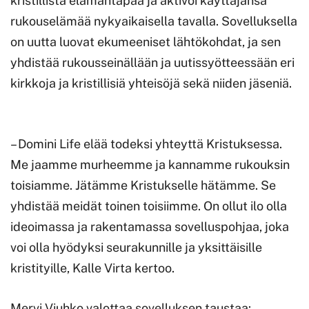
kristillistä elämäntapaa ja aktivoi käyttäjänsä
rukouselämää nykyaikaisella tavalla. Sovelluksella
on uutta luovat ekumeeniset lähtökohdat, ja sen
yhdistää rukousseinällään ja uutissyötteessään eri
kirkkoja ja kristillisiä yhteisöjä sekä niiden jäseniä.
– Domini Life elää todeksi yhteyttä Kristuksessa.
Me jaamme murheemme ja kannamme rukouksin
toisiamme. Jätämme Kristukselle hätämme. Se
yhdistää meidät toinen toisiimme. On ollut ilo olla
ideoimassa ja rakentamassa sovelluspohjaa, joka
voi olla hyödyksi seurakunnille ja yksittäisille
kristityille, Kalle Virta kertoo.
Mervi Viuhko valottaa sovelluksen taustaa: