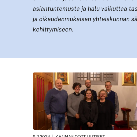
asiantuntemusta ja halu vaikuttaa ta
ja oikeudenmukaisen yhteiskunnan sä
kehittymiseen.
9.2.2024
KANNANOTOT, UUTISET