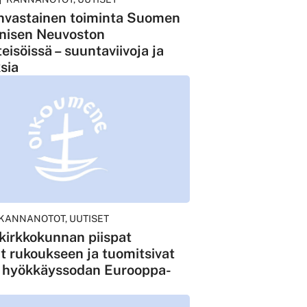
nvastainen toiminta Suomen
isen Neuvoston
eisöissä – suuntaviivoja ja
sia
KANNANOTOT, UUTISET
kirkkokunnan piispat
t rukoukseen ja tuomitsivat
 hyökkäyssodan Eurooppa-