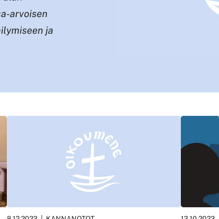
sa-arvoisen
ilymiseen ja
8.12.2023
KANNANOTOT
13.10.2023