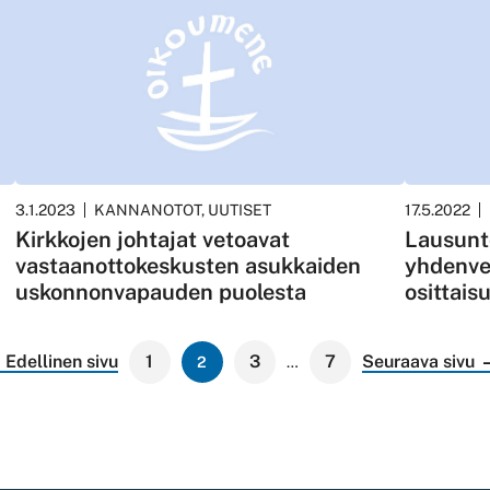
3.1.2023
KANNANOTOT, UUTISET
17.5.2022
Kirkkojen johtajat vetoavat
Lausunto
vastaanottokeskusten asukkaiden
yhdenve
uskonnonvapauden puolesta
osittais
Edellinen sivu
1
3
7
Seuraava sivu
2
…