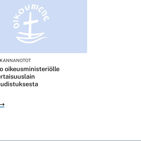
KANNANOTOT
 oikeusministeriölle
rtaisuuslain
uudistuksesta