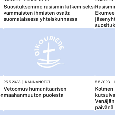
Suosituksemme rasismin kitkemiseksi
Rasismi
vammaisten ihmisten osalta
Ekumeen
suomalaisessa yhteiskunnassa
jäsenyht
suosituk
25.5.2023
KANNANOTOT
5.5.2023
Vetoomus humanitaarisen
Kolmen 
en
maahanmuuton puolesta
kutsuiva
Venäjän
päivänä