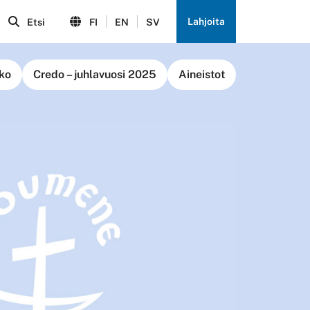
Lahjoita
Etsi
FI
EN
SV
ko
Credo – juhlavuosi 2025
Aineistot