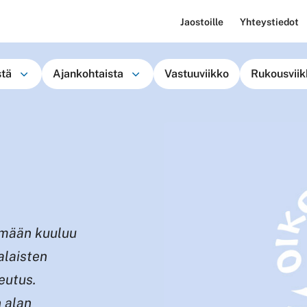
Jaostoille
Yhteystiedot
stä
Ajankohtaista
Vastuuviikko
Rukousviik
lämään kuuluu
alaisten
eutus.
 alan