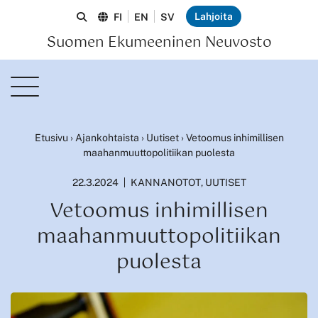
Lahjoita
FI
EN
SV
Suomen Ekumeeninen Neuvosto
Etusivu
›
Ajankohtaista
›
Uutiset
›
Vetoomus inhimillisen
maahanmuuttopolitiikan puolesta
22.3.2024
KANNANOTOT
,
UUTISET
Vetoomus inhimillisen
maahanmuuttopolitiikan
puolesta