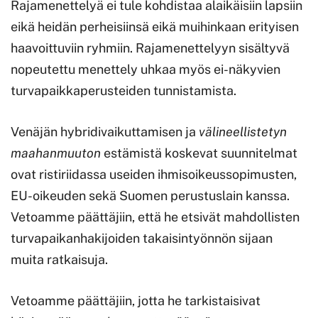
Rajamenettelyä ei tule kohdistaa alaikäisiin lapsiin
eikä heidän perheisiinsä eikä muihinkaan erityisen
haavoittuviin ryhmiin. Rajamenettelyyn sisältyvä
nopeutettu menettely uhkaa myös ei-näkyvien
turvapaikkaperusteiden tunnistamista.
Venäjän hybridivaikuttamisen ja
välineellistetyn
maahanmuuton
estämistä koskevat suunnitelmat
ovat ristiriidassa useiden ihmisoikeussopimusten,
EU-oikeuden sekä Suomen perustuslain kanssa.
Vetoamme päättäjiin, että he etsivät mahdollisten
turvapaikanhakijoiden takaisintyönnön sijaan
muita ratkaisuja.
Vetoamme päättäjiin, jotta he tarkistaisivat