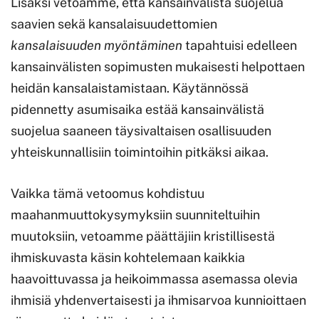
Lisäksi vetoamme, että kansainvälistä suojelua
saavien sekä kansalaisuudettomien
kansalaisuuden myöntäminen
tapahtuisi edelleen
kansainvälisten sopimusten mukaisesti helpottaen
heidän kansalaistamistaan. Käytännössä
pidennetty asumisaika estää kansainvälistä
suojelua saaneen täysivaltaisen osallisuuden
yhteiskunnallisiin toimintoihin pitkäksi aikaa.
Vaikka tämä vetoomus kohdistuu
maahanmuuttokysymyksiin suunniteltuihin
muutoksiin, vetoamme päättäjiin kristillisestä
ihmiskuvasta käsin kohtelemaan kaikkia
haavoittuvassa ja heikoimmassa asemassa olevia
ihmisiä yhdenvertaisesti ja ihmisarvoa kunnioittaen