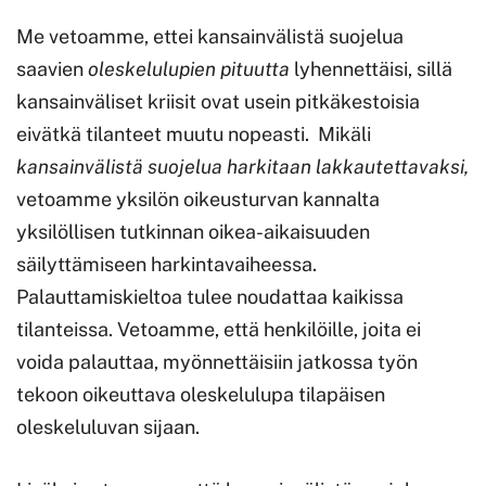
Me vetoamme, ettei kansainvälistä suojelua
saavien
oleskelulupien pituutta
lyhennettäisi, sillä
kansainväliset kriisit ovat usein pitkäkestoisia
eivätkä tilanteet muutu nopeasti. Mikäli
kansainvälistä suojelua harkitaan lakkautettavaksi,
vetoamme yksilön oikeusturvan kannalta
yksilöllisen tutkinnan oikea-aikaisuuden
säilyttämiseen harkintavaiheessa.
Palauttamiskieltoa tulee noudattaa kaikissa
tilanteissa. Vetoamme, että henkilöille, joita ei
voida palauttaa, myönnettäisiin jatkossa työn
tekoon oikeuttava oleskelulupa tilapäisen
oleskeluluvan sijaan.