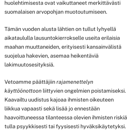
huolehtimisesta ovat vaikuttaneet merkittävästi
suomalaisen arvopohjan muotoutumiseen.
Tämän vuoden alusta lähtien on tullut lyhyellä
aikataululla lausuntokierrokselle useita erilaisia
maahan muuttaneiden, erityisesti kansainvälistä
suojelua hakevien, asemaa heikentäviä
lakimuutosesityksiä.
Vetoamme päättäjiin
rajamenettelyn
käyttöönottoon
liittyvien ongelmien poistamiseksi.
Kaavailtu uudistus kajoaa ihmisten oikeuteen
liikkua vapaasti sekä lisää jo ennestään
haavoittuneessa tilanteessa olevien ihmisten riskiä
tulla psyykkisesti tai fyysisesti hyväksikäytetyksi.