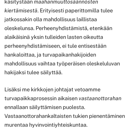
käsitystään
maahanmuuttosäännösten
kiertämisestä
. Erityisesti paperittomilla tulee
jatkossakin olla mahdollisuus laillistaa
oleskelunsa. Perheenyhdistämistä, etenkään
alaikäisinä yksin tulleiden lasten oikeutta
perheenyhdistämiseen, ei tule entisestään
hankaloittaa, ja turvapaikanhakijoiden
mahdollisuus vaihtaa työperäisen oleskeluluvan
hakijaksi tulee säilyttää.
Lisäksi me kirkkojen johtajat vetoamme
turvapaikkaprosessin aikaisen
vastaanottorahan
ennallaan säilyttämisen puolesta.
Vastaanottorahankaltaisten tukien pienentäminen
murentaa hyvinvointiyhteiskuntaa.