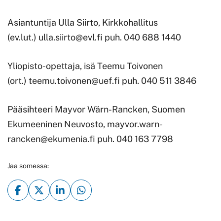
Asiantuntija Ulla Siirto, Kirkkohallitus
(ev.lut.)
ulla.siirto@evl.fi
puh. 040 688 1440
Yliopisto-opettaja, isä Teemu Toivonen
(ort.)
teemu.toivonen@uef.fi
puh. 040 511 3846
Pääsihteeri Mayvor Wärn-Rancken, Suomen
Ekumeeninen Neuvosto,
mayvor.warn-
rancken@ekumenia.fi
puh. 040 163 7798
Jaa somessa: