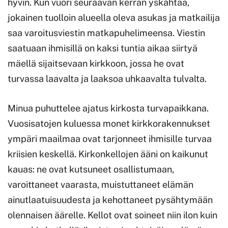
hyvin. Kun vuori seuraavan kerran yskähtää,
jokainen tuolloin alueella oleva asukas ja matkailija
saa varoitusviestin matkapuhelimeensa. Viestin
saatuaan ihmisillä on kaksi tuntia aikaa siirtyä
mäellä sijaitsevaan kirkkoon, jossa he ovat
turvassa laavalta ja laaksoa uhkaavalta tulvalta.
Minua puhuttelee ajatus kirkosta turvapaikkana.
Vuosisatojen kuluessa monet kirkkorakennukset
ympäri maailmaa ovat tarjonneet ihmisille turvaa
kriisien keskellä. Kirkonkellojen ääni on kaikunut
kauas: ne ovat kutsuneet osallistumaan,
varoittaneet vaarasta, muistuttaneet elämän
ainutlaatuisuudesta ja kehottaneet pysähtymään
olennaisen äärelle. Kellot ovat soineet niin ilon kuin