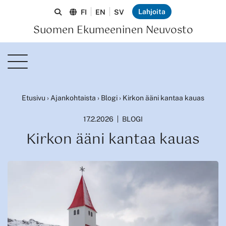
Lahjoita
FI
EN
SV
Suomen Ekumeeninen Neuvosto
Etusivu
›
Ajankohtaista
›
Blogi
›
Kirkon ääni kantaa kauas
17.2.2026
BLOGI
Kirkon ääni kantaa kauas