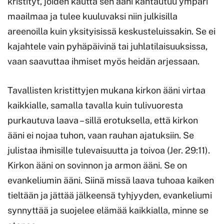
kristityt, joiden kautta sen ääni kantautuu ympäri
maailmaa ja tulee kuuluvaksi niin julkisilla
areenoilla kuin yksityisissä keskusteluissakin. Se ei
kajahtele vain pyhäpäivinä tai juhlatilaisuuksissa,
vaan saavuttaa ihmiset myös heidän arjessaan.
Tavallisten kristittyjen mukana kirkon ääni virtaa
kaikkialle, samalla tavalla kuin tulivuoresta
purkautuva laava – sillä erotuksella, että kirkon
ääni ei nojaa tuhon, vaan rauhan ajatuksiin. Se
julistaa ihmisille tulevaisuutta ja toivoa (Jer. 29:11).
Kirkon ääni on sovinnon ja armon ääni. Se on
evankeliumin ääni. Siinä missä laava tuhoaa kaiken
tieltään ja jättää jälkeensä tyhjyyden, evankeliumi
synnyttää ja suojelee elämää kaikkialla, minne se