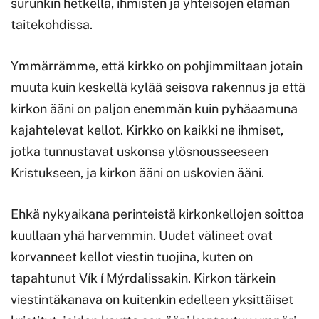
surunkin hetkellä, ihmisten ja yhteisöjen elämän
taitekohdissa.
Ymmärrämme, että kirkko on pohjimmiltaan jotain
muuta kuin keskellä kylää seisova rakennus ja että
kirkon ääni on paljon enemmän kuin pyhäaamuna
kajahtelevat kellot. Kirkko on kaikki ne ihmiset,
jotka tunnustavat uskonsa ylösnousseeseen
Kristukseen, ja kirkon ääni on uskovien ääni.
Ehkä nykyaikana perinteistä kirkonkellojen soittoa
kuullaan yhä harvemmin. Uudet välineet ovat
korvanneet kellot viestin tuojina, kuten on
tapahtunut Vík í Mýrdalissakin. Kirkon tärkein
viestintäkanava on kuitenkin edelleen yksittäiset