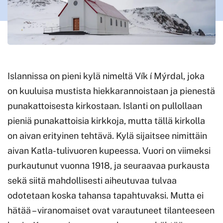
Islannissa on pieni kylä nimeltä Vík í Mýrdal, joka
on kuuluisa mustista hiekkarannoistaan ja pienestä
punakattoisesta kirkostaan. Islanti on pullollaan
pieniä punakattoisia kirkkoja, mutta tällä kirkolla
on aivan erityinen tehtävä. Kylä sijaitsee nimittäin
aivan Katla-tulivuoren kupeessa. Vuori on viimeksi
purkautunut vuonna 1918, ja seuraavaa purkausta
sekä siitä mahdollisesti aiheutuvaa tulvaa
odotetaan koska tahansa tapahtuvaksi. Mutta ei
hätää – viranomaiset ovat varautuneet tilanteeseen