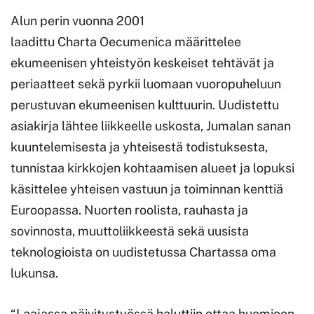
Alun perin vuonna 2001
laadittu Charta Oecumenica määrittelee
ekumeenisen yhteistyön keskeiset tehtävät ja
periaatteet sekä pyrkii luomaan vuoropuheluun
perustuvan ekumeenisen kulttuurin. Uudistettu
asiakirja lähtee liikkeelle uskosta, Jumalan sanan
kuuntelemisesta ja yhteisestä todistuksesta,
tunnistaa kirkkojen kohtaamisen alueet ja lopuksi
käsittelee yhteisen vastuun ja toiminnan kenttiä
Euroopassa. Nuorten roolista, rauhasta ja
sovinnosta, muuttoliikkeestä sekä uusista
teknologioista on uudistetussa Chartassa oma
lukunsa.
“Laajassa päivitystyössä haluttiin ottaa huomioon