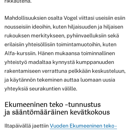
rikkautena.
Mahdollisuuksien osalta Vogel viittasi useisiin esiin
nousseisiin ideoihin, kuten hiljaisuuden ja hiljaisen
rukouksen merkitykseen, pyhiinvaelluksiin sekä
erilaisiin yhteisöllisiin toimintamuotoihin, kuten
Alfa-kurssiin. Hänen mukaansa toiminnallinen
yhteistyö madaltaa kynnystä kumppanuuden
rakentamiseen verrattuna pelkkään keskusteluun,
ja käytännön tekeminen auttaa luomaan uusia
yhteyksiä seurakuntien välille.
Ekumeeninen teko –tunnustus
ja sääntömääräinen kevätkokous
Iltapäivällä jaettiin
Vuoden Ekumeeninen teko -