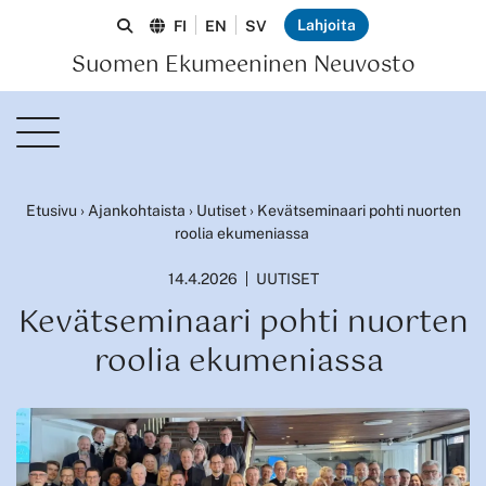
Lahjoita
FI
EN
SV
Suomen Ekumeeninen Neuvosto
Etusivu
›
Ajankohtaista
›
Uutiset
›
Kevätseminaari pohti nuorten
roolia ekumeniassa
14.4.2026
UUTISET
Kevätseminaari pohti nuorten
roolia ekumeniassa