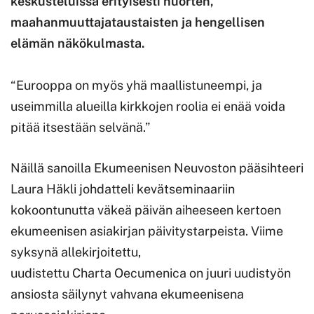
keskusteluissa erityisesti nuorten,
maahanmuuttajataustaisten ja hengellisen
elämän näkökulmasta.
“Eurooppa on myös yhä maallistuneempi, ja
useimmilla alueilla kirkkojen roolia ei enää voida
pitää itsestään selvänä.”
Näillä sanoilla Ekumeenisen Neuvoston pääsihteeri
Laura Häkli johdatteli kevätseminaariin
kokoontunutta väkeä päivän aiheeseen kertoen
ekumeenisen asiakirjan päivitystarpeista. Viime
syksynä allekirjoitettu,
uudistettu Charta Oecumenica on juuri uudistyön
ansiosta säilynyt vahvana ekumeenisena