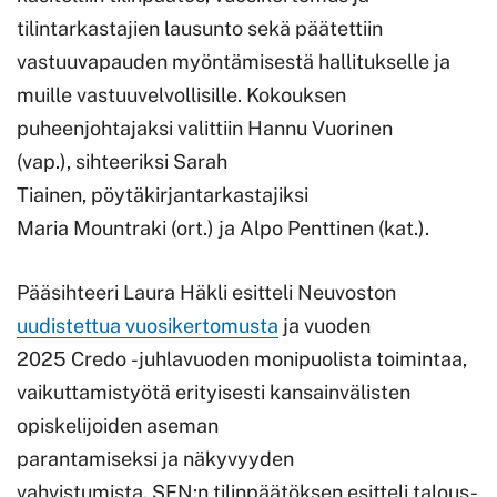
tilintarkastajien lausunto sekä päätettiin
vastuuvapauden myöntämisestä hallitukselle ja
muille vastuuvelvollisille. Kokouksen
puheenjohtajaksi valittiin Hannu Vuorinen
(vap.), sihteeriksi Sarah
Tiainen, pöytäkirjantarkastajiksi
Maria Mountraki (ort.) ja Alpo Penttinen (kat.).
Pääsihteeri Laura Häkli esitteli Neuvoston
uudistettua vuosikertomusta
ja vuoden
2025 Credo -juhlavuoden monipuolista toimintaa,
vaikuttamistyötä erityisesti kansainvälisten
opiskelijoiden aseman
parantamiseksi ja näkyvyyden
vahvistumista. SEN:n tilinpäätöksen esitteli talous-