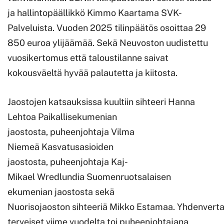
ja hallintopäällikkö Kimmo Kaartama SVK-
Palveluista. Vuoden 2025 tilinpäätös osoittaa 29
850 euroa ylijäämää. Sekä Neuvoston uudistettu
vuosikertomus että taloustilanne saivat
kokousväeltä hyvää palautetta ja kiitosta.
Jaostojen katsauksissa kuultiin sihteeri Hanna
Lehtoa Paikallisekumenian
jaostosta, puheenjohtaja Vilma
Niemeä Kasvatusasioiden
jaostosta, puheenjohtaja Kaj-
Mikael Wredlundia Suomenruotsalaisen
ekumenian jaostosta sekä
Nuorisojaoston sihteeriä Mikko Estamaa. Yhdenvert
terveiset viime vuodelta toi puheenjohtajana