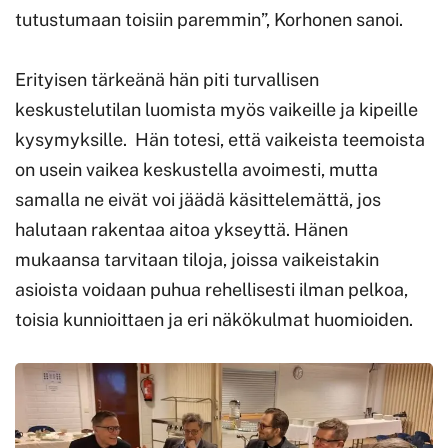
tutustumaan toisiin paremmin”, Korhonen sanoi.
Erityisen tärkeänä hän piti turvallisen
keskustelutilan luomista myös vaikeille ja kipeille
kysymyksille. Hän totesi, että vaikeista teemoista
on usein vaikea keskustella avoimesti, mutta
samalla ne eivät voi jäädä käsittelemättä, jos
halutaan rakentaa aitoa ykseyttä. Hänen
mukaansa tarvitaan tiloja, joissa vaikeistakin
asioista voidaan puhua rehellisesti ilman pelkoa,
toisia kunnioittaen ja eri näkökulmat huomioiden.