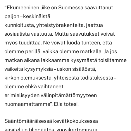
“Ekumeeninen liike on Suomessa saavuttanut
paljon – keskinäistä
kunnioitusta, yhteistyörakenteita, jaettua
sosiaalista vastuuta. Mutta saavutukset voivat
myös tuudittaa. Ne voivat luoda tunteen, että
olemme perillä, vaikka olemme matkalla. Ja jos
matkan aikana lakkaamme kysymästä toisiltamme
vaikeita kysymyksiä – uskon sisällöstä,
kirkon olemuksesta, yhteisestä todistuksesta –
olemme ehkä vaihtaneet
erimielisyyden välinpitämättömyyteen
huomaamattamme”, Elia totesi.
Sääntömääräisessä kevätkokouksessa
käsiteltiin tilinpäätös, vuosikertomus ja