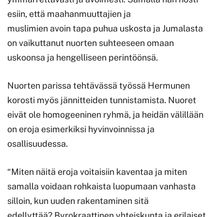
esiin, että maahanmuuttajien ja
muslimien avoin tapa puhua uskosta ja Jumalasta
on vaikuttanut nuorten suhteeseen omaan
uskoonsa ja hengelliseen perintöönsä.
Nuorten parissa tehtävässä työssä Hermunen
korosti myös jännitteiden tunnistamista. Nuoret
eivät ole homogeeninen ryhmä, ja heidän välillään
on eroja esimerkiksi hyvinvoinnissa ja
osallisuudessa.
“Miten näitä eroja voitaisiin kaventaa ja miten
samalla voidaan rohkaista luopumaan vanhasta
silloin, kun uuden rakentaminen sitä
edellyttää? Byrokraattinen yhteiskunta ja erilaiset