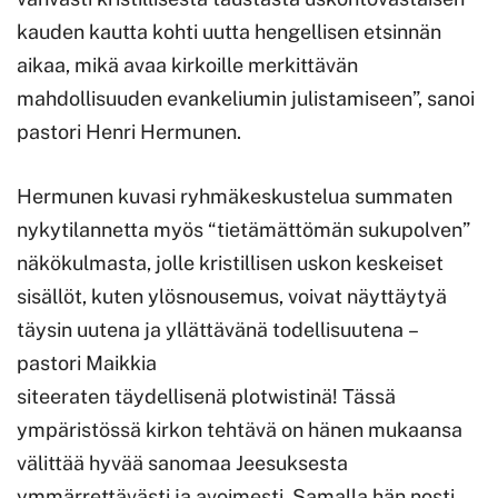
kauden kautta kohti uutta hengellisen etsinnän
aikaa, mikä avaa kirkoille merkittävän
mahdollisuuden evankeliumin julistamiseen”, sanoi
pastori Henri Hermunen.
Hermunen kuvasi ryhmäkeskustelua summaten
nykytilannetta myös “tietämättömän sukupolven”
näkökulmasta, jolle kristillisen uskon keskeiset
sisällöt, kuten ylösnousemus, voivat näyttäytyä
täysin uutena ja yllättävänä todellisuutena –
pastori Maikkia
siteeraten täydellisenä plotwistinä! Tässä
ympäristössä kirkon tehtävä on hänen mukaansa
välittää hyvää sanomaa Jeesuksesta
ymmärrettävästi ja avoimesti. Samalla hän nosti