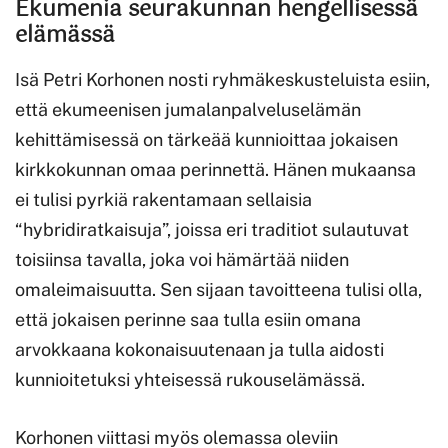
Ekumenia seurakunnan hengellisessä
elämässä
Isä Petri Korhonen nosti ryhmäkeskusteluista esiin,
että ekumeenisen jumalanpalveluselämän
kehittämisessä on tärkeää kunnioittaa jokaisen
kirkkokunnan omaa perinnettä. Hänen mukaansa
ei tulisi pyrkiä rakentamaan sellaisia
“hybridiratkaisuja”, joissa eri traditiot sulautuvat
toisiinsa tavalla, joka voi hämärtää niiden
omaleimaisuutta. Sen sijaan tavoitteena tulisi olla,
että jokaisen perinne saa tulla esiin omana
arvokkaana kokonaisuutenaan ja tulla aidosti
kunnioitetuksi yhteisessä rukouselämässä.
Korhonen viittasi myös olemassa oleviin