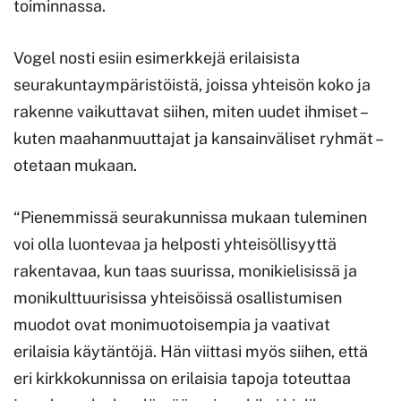
toiminnassa.
Vogel nosti esiin esimerkkejä erilaisista
seurakuntaympäristöistä, joissa yhteisön koko ja
rakenne vaikuttavat siihen, miten uudet ihmiset –
kuten maahanmuuttajat ja kansainväliset ryhmät –
otetaan mukaan.
“Pienemmissä seurakunnissa mukaan tuleminen
voi olla luontevaa ja helposti yhteisöllisyyttä
rakentavaa, kun taas suurissa, monikielisissä ja
monikulttuurisissa yhteisöissä osallistumisen
muodot ovat monimuotoisempia ja vaativat
erilaisia käytäntöjä. Hän viittasi myös siihen, että
eri kirkkokunnissa on erilaisia tapoja toteuttaa