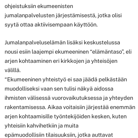
ohjeistuksiin ekumeenisten
jumalanpalvelusten järjestämisestä, jotka olisi
syytä ottaa aktiivisempaan käyttöön.
Jumalanpalveluselämän lisäksi keskustelussa
nousi esiin laajempi ekumeeninen “elämäntaso”, eli
arjen kohtaaminen eri kirkkojen ja yhteisöjen
välillä.
“Ekumeeninen yhteistyö ei saa jäädä pelkästään
muodolliseksi vaan sen tulisi näkyä aidossa
ihmisten välisessä vuorovaikutuksessa ja yhteyden
rakentamisessa. Aikaa voitaisiin järjestää enemmän
arjen kohtaamisille työntekijöiden kesken, kuten
yhteisiin kahvihetkiin ja muita
epämuodollisiin tilaisuuksiin, jotka auttavat