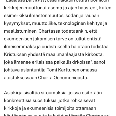
kirkkojen muuttunut asema ja ajan haasteet, kuten
esimerkiksi ilmastonmuutos, sodan ja rauhan
kysymykset, muuttoliike, teknologinen kehitys ja
maallistuminen. Chartassa todetaankin, että
ekumeenisen jakamisen tarve on tullut entistä
ilmeisemmäksi ja uudistuksella halutaan todistaa
Kristuksen yhdestä maailmanlaajasta kirkosta,
joka ilmenee erilaisissa paikalliskirkoissa”, sanoi
johtava asiantuntija Tomi Karttunen omassa
alustuksessaan Charta Oecumenicasta.
Asiakirja sisältää sitoumuksia, joissa esitetään
konkreettisia suosituksia, jotka rohkaisevat
kirkkoja ja ekumeenisia toimijoita ottamaan
käytännön askeleita ja hyödyntämään Chartaa eri