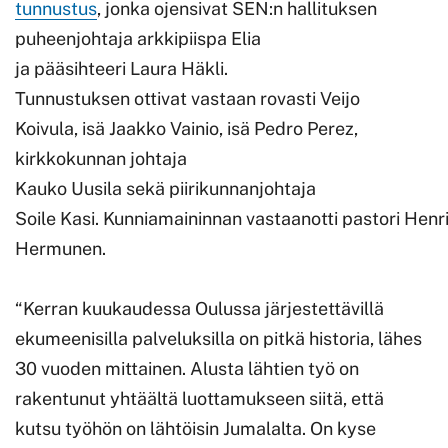
tunnustus
, jonka ojensivat SEN:n hallituksen
puheenjohtaja arkkipiispa Elia
ja pääsihteeri Laura Häkli.
Tunnustuksen ottivat vastaan rovasti Veijo
Koivula, isä Jaakko Vainio, isä Pedro Perez,
kirkkokunnan johtaja
Kauko Uusila sekä piirikunnanjohtaja
Soile Kasi. Kunniamaininnan vastaanotti pastori Henr
Hermunen.
“Kerran kuukaudessa Oulussa järjestettävillä
ekumeenisilla palveluksilla on pitkä historia, lähes
30 vuoden mittainen. Alusta lähtien työ on
rakentunut yhtäältä luottamukseen siitä, että
kutsu työhön on lähtöisin Jumalalta. On kyse