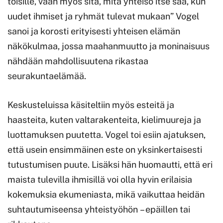
toisille, vaan myös sitä, mitä yhteisö itse saa, kun
uudet ihmiset ja ryhmät tulevat mukaan” Vogel
sanoi ja korosti erityisesti yhteisen elämän
näkökulmaa, jossa maahanmuutto ja moninaisuus
nähdään mahdollisuutena rikastaa
seurakuntaelämää.
Keskusteluissa käsiteltiin myös esteitä ja
haasteita, kuten valtarakenteita, kielimuureja ja
luottamuksen puutetta. Vogel toi esiin ajatuksen,
että usein ensimmäinen este on yksinkertaisesti
tutustumisen puute. Lisäksi hän huomautti, että eri
maista tulevilla ihmisillä voi olla hyvin erilaisia
kokemuksia ekumeniasta, mikä vaikuttaa heidän
suhtautumiseensa yhteistyöhön – epäillen tai