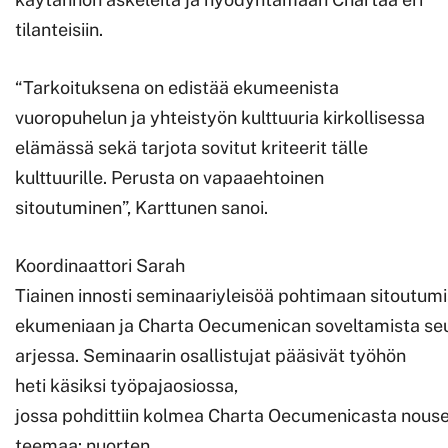
tilanteisiin.
“Tarkoituksena on edistää ekumeenista
vuoropuhelun ja yhteistyön kulttuuria kirkollisessa
elämässä sekä tarjota sovitut kriteerit tälle
kulttuurille. Perusta on vapaaehtoinen
sitoutuminen”, Karttunen sanoi.
Koordinaattori Sarah
Tiainen innosti seminaariyleisöä pohtimaan sitoutum
ekumeniaan ja Charta Oecumenican soveltamista se
arjessa. Seminaarin osallistujat pääsivät työhön
heti käsiksi työpajaosiossa,
jossa pohdittiin kolmea Charta Oecumenicasta nous
teemaa: nuorten