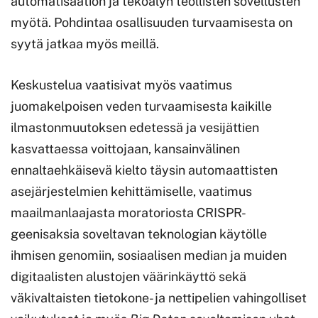
automatisaation ja tekoälyn teollisten sovellusten
myötä. Pohdintaa osallisuuden turvaamisesta on
syytä jatkaa myös meillä.
Keskustelua vaatisivat myös vaatimus
juomakelpoisen veden turvaamisesta kaikille
ilmastonmuutoksen edetessä ja vesijättien
kasvattaessa voittojaan, kansainvälinen
ennaltaehkäisevä kielto täysin automaattisten
asejärjestelmien kehittämiselle, vaatimus
maailmanlaajasta moratoriosta CRISPR-
geenisaksia soveltavan teknologian käytölle
ihmisen genomiin, sosiaalisen median ja muiden
digitaalisten alustojen väärinkäyttö sekä
väkivaltaisten tietokone- ja nettipelien vahingolliset