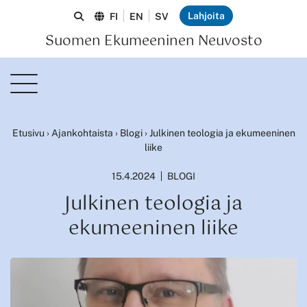
Lahjoita
FI
EN
SV
Suomen Ekumeeninen Neuvosto
Etusivu
›
Ajankohtaista
›
Blogi
›
Julkinen teologia ja ekumeeninen
liike
15.4.2024
BLOGI
Julkinen teologia ja
ekumeeninen liike