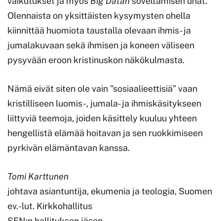
vaikutukset ja myös
Big Datan
soveltamisen uhat.
Olennaista on yksittäisten kysymysten ohella
kiinnittää huomiota taustalla olevaan ihmis- ja
jumalakuvaan sekä ihmisen ja koneen väliseen
pysyvään eroon kristinuskon näkökulmasta.
Nämä eivät siten ole vain ”sosiaalieettisiä” vaan
kristilliseen luomis-, jumala- ja ihmiskäsitykseen
liittyviä teemoja, joiden käsittely kuuluu yhteen
hengellistä elämää hoitavan ja sen ruokkimiseen
pyrkivän elämäntavan kanssa.
Tomi Karttunen
johtava asiantuntija, ekumenia ja teologia, Suomen
ev.-lut. Kirkkohallitus
SEN:n hallituksen jäsen