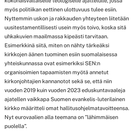
kokonaisvaltaiselle teologiselle ajattelulle, jossa
myös politiikan eettinen ulottuvuus tulee esiin.
Nyttemmin uskon ja rakkauden yhteyteen liitetään
uusitestamentillisesti usein myös toivo, koska sitä
uhkakuvien maailmassa kipeästi tarvitaan.
Esimerkkinä siitä, miten on nähty tärkeäksi
kirkkojen äänen tuominen esiin suomalaisessa
yhteiskunnassa ovat esimerkiksi SEN:n
organisoimien tapaamisten myötä annetut
kirkonjohtajien kannanotot sekä se, että niin
vuoden 2019 kuin vuoden 2023 eduskuntavaaleja
ajatellen vaikkapa Suomen evankelis-luterilainen
kirkko määritteli omat hallitusohjelmatavoitteensa.
Nyt eurovaalien alla teemana on ”lähimmäisen
puolella”.