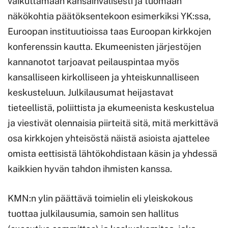
vaikuttamaan kansainvälisesti ja tuomaan
näkökohtia päätöksentekoon esimerkiksi YK:ssa,
Euroopan instituutioissa taas Euroopan kirkkojen
konferenssin kautta. Ekumeenisten järjestöjen
kannanotot tarjoavat peilauspintaa myös
kansalliseen kirkolliseen ja yhteiskunnalliseen
keskusteluun. Julkilausumat heijastavat
tieteellistä, poliittista ja ekumeenista keskustelua
ja viestivät olennaisia piirteitä sitä, mitä merkittävä
osa kirkkojen yhteisöstä näistä asioista ajattelee
omista eettisistä lähtökohdistaan käsin ja yhdessä
kaikkien hyvän tahdon ihmisten kanssa.
KMN:n ylin päättävä toimielin eli yleiskokous
tuottaa julkilausumia, samoin sen hallitus