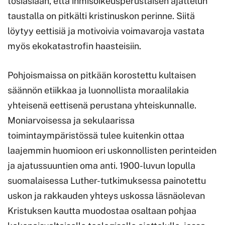
tosiasiaan, että ihmisoikeusperustaisen ajattelun
taustalla on pitkälti kristinuskon perinne. Siitä
löytyy eettisiä ja motivoivia voimavaroja vastata
myös ekokatastrofin haasteisiin.
Pohjoismaissa on pitkään korostettu kultaisen
säännön etiikkaa ja luonnollista moraalilakia
yhteisenä eettisenä perustana yhteiskunnalle.
Moniarvoisessa ja sekulaarissa
toimintaympäristössä tulee kuitenkin ottaa
laajemmin huomioon eri uskonnollisten perinteiden
ja ajatussuuntien oma anti. 1900-luvun lopulla
suomalaisessa Luther-tutkimuksessa painotettu
uskon ja rakkauden yhteys uskossa läsnäolevan
Kristuksen kautta muodostaa osaltaan pohjaa