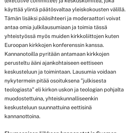
(
executive committee
) ja keskuskomitea, joka
käyttää ylintä päätösvaltaa yleiskokousten välillä.
Tämän lisäksi pääsihteeri ja moderaattori voivat
antaa omia julkilausumiaan ja toimia tässä
yhteistyössä myös muiden kirkkoliittojen kuten
Euroopan kirkkojen konferenssin kanssa.
Kannanotoilla pyritään antamaan kirkkojen
perusteltu ääni ajankohtaiseen eettiseen
keskusteluun ja toimintaan. Lausumia voidaan
nykytermein pitää osoituksena ”julkisesta
teologiasta” eli kirkon uskon ja teologian pohjalta
muodostettuina, yhteiskunnalliseenkin
keskusteluun suunnattuina eettisinä
kannanottoina.