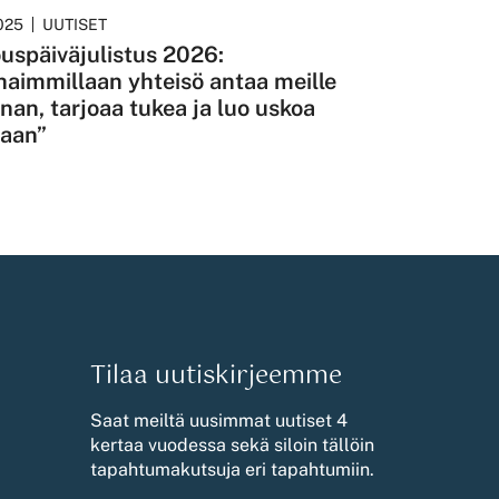
2025
UUTISET
uspäiväjulistus 2026:
haimmillaan yhteisö antaa meille
nan, tarjoaa tukea ja luo uskoa
vaan”
Tilaa uutiskirjeemme
Saat meiltä uusimmat uutiset 4
kertaa vuodessa sekä siloin tällöin
tapahtumakutsuja eri tapahtumiin.