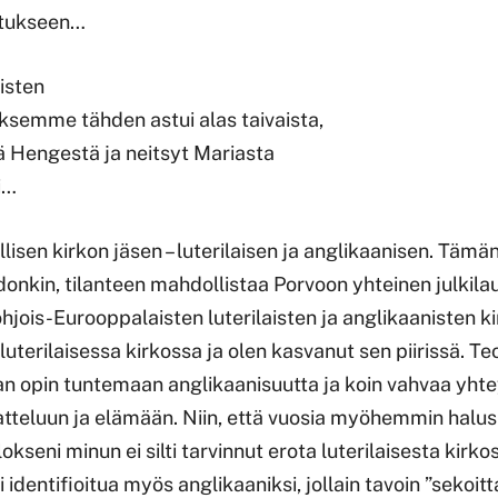
stukseen…
isten
ksemme tähden astui alas taivaista,
tä Hengestä ja neitsyt Mariasta
i…
llisen kirkon jäsen – luterilaisen ja anglikaanisen. Tämä
onkin, tilanteen mahdollistaa Porvoon yhteinen julkil
ois-Eurooppalaisten luterilaisten ja anglikaanisten kir
luterilaisessa kirkossa ja olen kasvanut sen piirissä. Te
an opin tuntemaan anglikaanisuutta ja koin vahvaa yhte
atteluun ja elämään. Niin, että vuosia myöhemmin halusi
lokseni minun ei silti tarvinnut erota luterilaisesta kirk
lti identifioitua myös anglikaaniksi, jollain tavoin ”sekoit