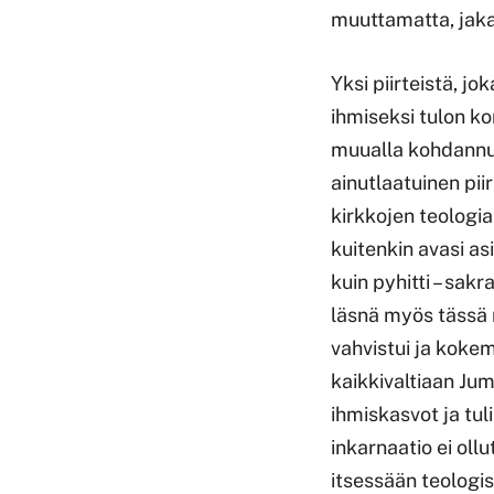
muuttamatta, jakam
Yksi piirteistä, j
ihmiseksi tulon ko
muualla kohdannut.
ainutlaatuinen piir
kirkkojen teologi
kuitenkin avasi a
kuin pyhitti – sak
läsnä myös tässä 
vahvistui ja koke
kaikkivaltiaan Ju
ihmiskasvot ja tul
inkarnaatio ei ol
itsessään teologis