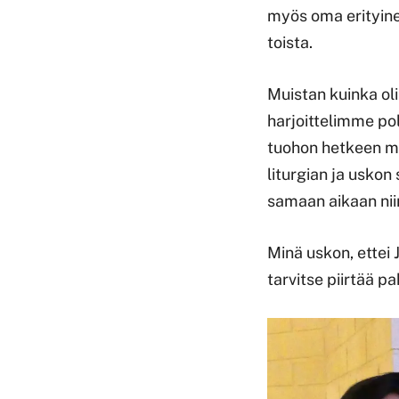
myös oma erityine
toista.
Muistan kuinka ol
harjoittelimme po
tuohon hetkeen mui
liturgian ja uskon
samaan aikaan nii
Minä uskon, ettei
tarvitse piirtää pa