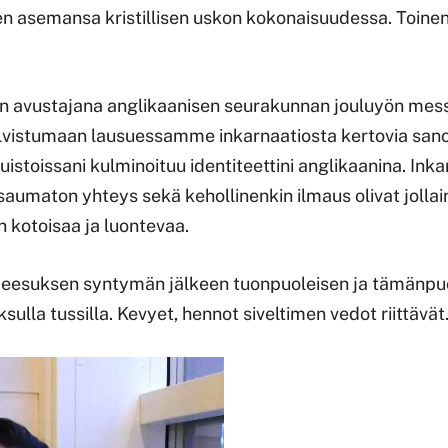
n asemansa kristillisen uskon kokonaisuudessa. Toinen
in avustajana anglikaanisen seurakunnan jouluyön mes
lvistumaan lausuessamme inkarnaatiosta kertovia sano
stoissani kulminoituu identiteettini anglikaanina. Inka
 saumaton yhteys sekä kehollinenkin ilmaus olivat jollain
n kotoisaa ja luontevaa.
 Jeesuksen syntymän jälkeen tuonpuoleisen ja tämänpu
ksulla tussilla. Kevyet, hennot siveltimen vedot riittävät