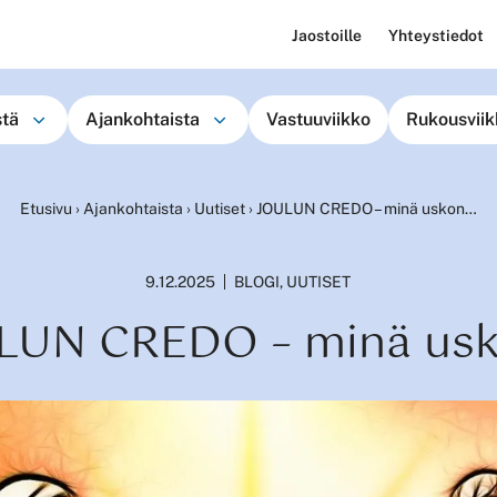
Jaostoille
Yhteystiedot
stä
Ajankohtaista
Vastuuviikko
Rukousviik
Etusivu
›
Ajankohtaista
›
Uutiset
›
JOULUN CREDO – minä uskon…
9.12.2025
BLOGI
,
UUTISET
LUN CREDO – minä us