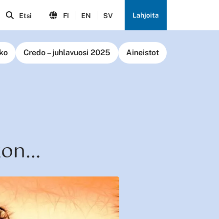
Lahjoita
Etsi
FI
EN
SV
ko
Credo – juhlavuosi 2025
Aineistot
kon…