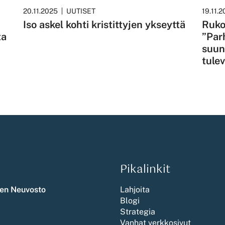
20.11.2025
UUTISET
19.11.
Iso askel kohti kristittyjen ykseyttä
Ruko
ta
”Par
suun
tule
Pikalinkit
en Neuvosto
Lahjoita
Blogi
Strategia
Vanhat verkkosivut