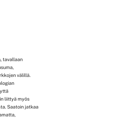
n, tavallaan
ausuma,
kkojen välillä.
ologian
yttä
n liittyä myös
osta. Saatoin jatkaa
tamatta,