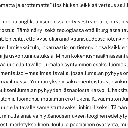
atta ja erottamatta” (Jos hiukan leikkisä vertaus salli
oka minua anglikaanisuudessa erityisesti viehätti, oli vah
rostus. Tämä näkyi sekä teologiassa että liturgiassa tava
 En väitä, että kyse olisi anglikaanisuudessa jotenkin
re. Ihmiseksi tulo, inkarnaatio, on tietenkin osa kaikkien 
aa ja uskontunnustuksia. Minun kokemusmaailmassani 
siaa uudella tavalla. Jumalan syntyminen osaksi luoma
ramentalisoi – maailmaa tavalla, jossa Jumalan pyhyys o
maailmassa. Ymmärrykseni sakramenteista – varsinkin e
mukseni Jumalan pyhyyden läsnäolosta kasvoi. Lihaksit
malan ja luomansa maailman ero liukeni. Kuvaamaton Ju
i uudella tavalla samaistuttavaksi, inhimilliseksi. Tämän
lut minulle enää vain ylösnousemuksen looginen edellyt
esti merkityksellinen. Joulu ja pääsiäinen ovat yhtä, 