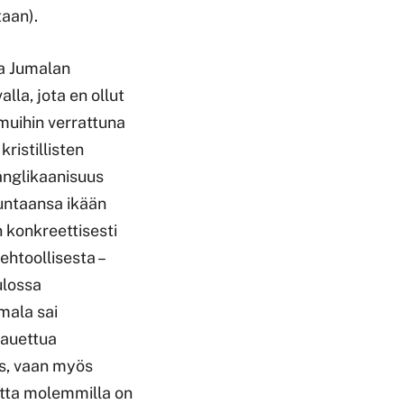
taan).
va Jumalan
lla, jota en ollut
 muihin verrattuna
kristillisten
anglikaanisuus
kuntaansa ikään
n konkreettisesti
htoollisesta –
ulossa
mala sai
 auettua
ys, vaan myös
mutta molemmilla on