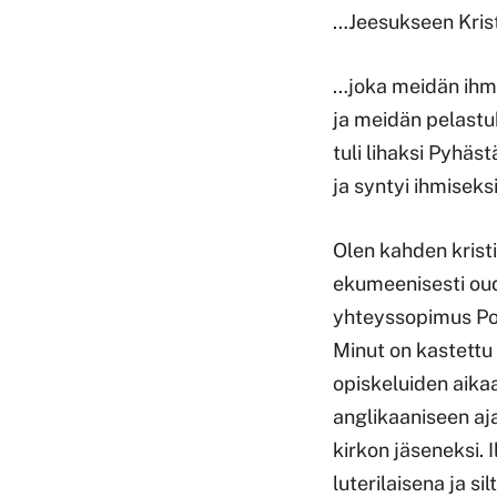
…Jeesukseen Kri
…joka meidän ihm
ja meidän pelastu
tuli lihaksi Pyhäs
ja syntyi ihmiseks
Olen kahden kristi
ekumeenisesti oud
yhteyssopimus Pohj
Minut on kastettu 
opiskeluiden aika
anglikaaniseen aj
kirkon jäseneksi. I
luterilaisena ja si