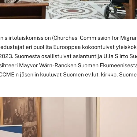
n siirtolaiskomission (Churches’ Commission for Migran
edustajat eri puolilta Eurooppaa kokoontuivat yleisk
023. Suomesta osallistuivat asiantuntija Ulla Siirto Su
äsihteeri Mayvor Wärn-Rancken Suomen Ekumeenisest
CME:n jäseniin kuuluvat Suomen ev.lut. kirkko, Suom