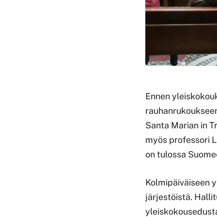
Ennen yleiskokouk
rauhanrukoukseen 
Santa Marian in Tr
myös professori Le
on tulossa Suomee
Kolmipäiväiseen yl
järjestöistä. Hall
yleiskokousedustaj