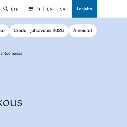
Lahjoita
Etsi
FI
EN
SV
ko
Credo – juhlavuosi 2025
Aineistot
ous Roomassa
okous