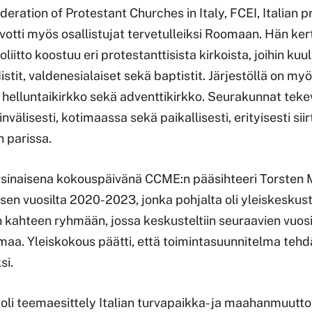
eration of Protestant Churches in Italy, FCEI, Italian p
toivotti myös osallistujat tervetulleiksi Roomaan. Hän ker
oliitto koostuu eri protestanttisista kirkoista, joihin ku
istit, valdenesialaiset sekä baptistit. Järjestöllä on my
ä: helluntaikirkko sekä adventtikirkko. Seurakunnat te
välisesti, kotimaassa sekä paikallisesti, erityisesti siir
 parissa.
inaisena kokouspäivänä CCME:n pääsihteeri Torsten Mo
en vuosilta 2020-2023, jonka pohjalta oli yleiskeskuste
iin kahteen ryhmään, jossa keskusteltiin seuraavien vuos
maa. Yleiskokous päätti, että toimintasuunnitelma teh
si.
lä oli teemaesittely Italian turvapaikka- ja maahanmuutt