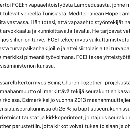
 kertoi FCEI:n vapaaehtoistyöstä Lampedusasta, jonne 
at tulevat veneellä Tunisiasta. Mediterranean Hope L
ita vastassa. Hän totesi, että vapaaehtoistyöntekijät 
 arvokkaalla ja kunnioittavalla tavalla. He tarjoavat vet
, jos siihen on tarve. FCEI tekee myös vaikuttamistyötä 
ta turvapaikanhakijoille ja ettei siirtolaisia tai turvap
simerkiksi pimeänä työvoimana. FCEI tekee yhteistyötä
n sisäministeriön kanssa.
ssarelli kertoi myös Being Church Together -projektista
ä maahanmuutto oli merkittävä tekijä seurakuntien kasv
 kirkoissa. Esimerkiksi jo vuonna 2013 maahanmuuttajie
densialaiseurakunnissa oli 25 % ja baptistiseurakunniss
ri etniset taustat ja kirkkoperinteet, johtajuus seurakun
er perustettiin, jotta kirkot voivat tukea toisiaan ja oh