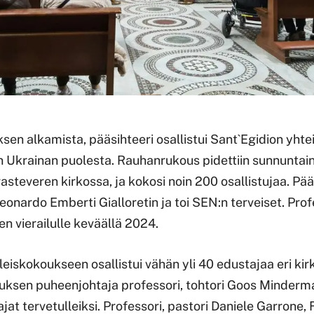
sen alkamista, pääsihteeri osallistui Sant`Egidion yht
Ukrainan puolesta. Rauhanrukous pidettiin sunnuntaina
asteveren kirkossa, ja kokosi noin 200 osallistujaa. Pää
onardo Emberti Gialloretin ja toi SEN:n terveiset. Profe
n vierailulle keväällä 2024.
eiskokoukseen osallistui vähän yli 40 edustajaa eri kirk
ituksen puheenjohtaja professori, tohtori Goos Minderma
at tervetulleiksi. Professori, pastori Daniele Garrone, 