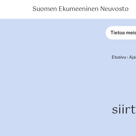
Suomen Ekumeeninen Neuvosto
Tietoa mei
Etusivu
›
Aja
siir