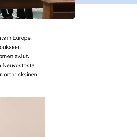
ts in Europe,
okoukseen
omen ev.lut.
a Neuvostosta
en ortodoksinen