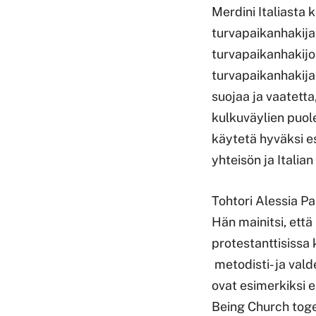
Merdini Italiasta
turvapaikanhakij
turvapaikanhakijo
turvapaikanhakijat
suojaa ja vaatetta
kulkuväylien puoles
käytetä hyväksi e
yhteisön ja Italia
Tohtori Alessia Pa
Hän mainitsi, ett
protestanttisissa
metodisti- ja val
ovat esimerkiksi e
Being Church togeth