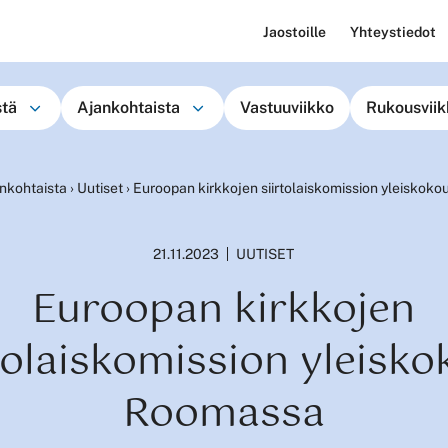
Jaostoille
Yhteystiedot
stä
Ajankohtaista
Vastuuviikko
Rukousviik
nkohtaista
›
Uutiset
›
Euroopan kirkkojen siirtolaiskomission yleiskok
21.11.2023
UUTISET
Euroopan kirkkojen
tolaiskomission yleisk
Roomassa