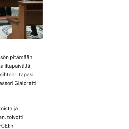
eisön pitämään
 iltapäivällä
sihteeri tapasi
ssori Gialoretti
oista ja
n, toivotti
FCEI:n