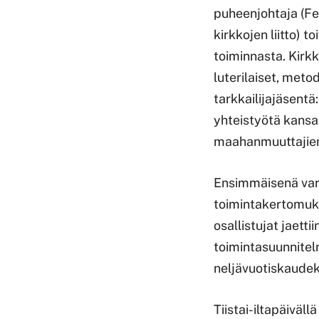
puheenjohtaja (Fed
kirkkojen liitto) 
toiminnasta. Kirkk
luterilaiset, metod
tarkkailijajäsent
yhteistyötä kansain
maahanmuuttajien
Ensimmäisenä vars
toimintakertomuks
osallistujat jaett
toimintasuunnitel
neljävuotiskaudek
Tiistai-iltapäiväl