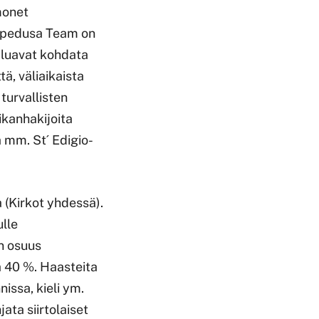
monet
ampedusa Team on
haluavat kohdata
tä, väliaikaista
turvallisten
aikanhakijoita
 mm. St´ Edigio-
 (Kirkot yhdessä).
ulle
n osuus
a 40 %. Haasteita
nissa, kieli ym.
jata siirtolaiset