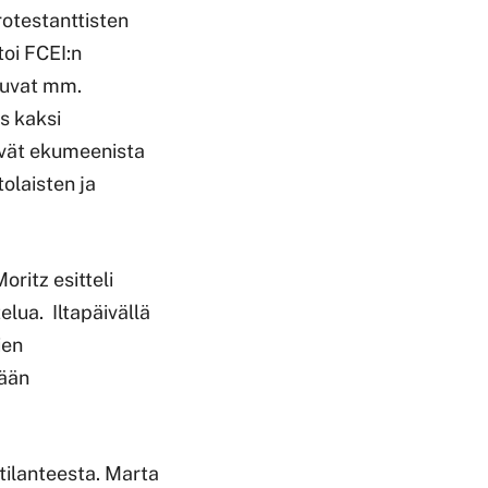
rotestanttisten
toi FCEI:n
uluvat mm.
ös kaksi
kevät ekumeenista
tolaisten ja
ritz esitteli
lua. Iltapäivällä
ien
dään
otilanteesta. Marta