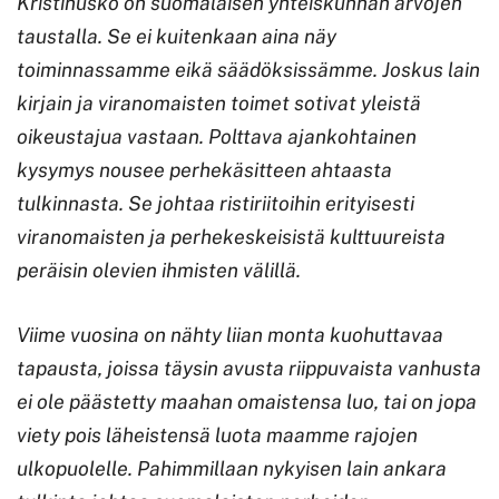
Kristinusko on suomalaisen yhteiskunnan arvojen
taustalla. Se ei kuitenkaan aina näy
toiminnassamme eikä säädöksissämme. Joskus lain
kirjain ja viranomaisten toimet sotivat yleistä
oikeustajua vastaan. Polttava ajankohtainen
kysymys nousee perhekäsitteen ahtaasta
tulkinnasta. Se johtaa ristiriitoihin erityisesti
viranomaisten ja perhekeskeisistä kulttuureista
peräisin olevien ihmisten välillä.
Viime vuosina on nähty liian monta kuohuttavaa
tapausta, joissa täysin avusta riippuvaista vanhusta
ei ole päästetty maahan omaistensa luo, tai on jopa
viety pois läheistensä luota maamme rajojen
ulkopuolelle. Pahimmillaan nykyisen lain ankara