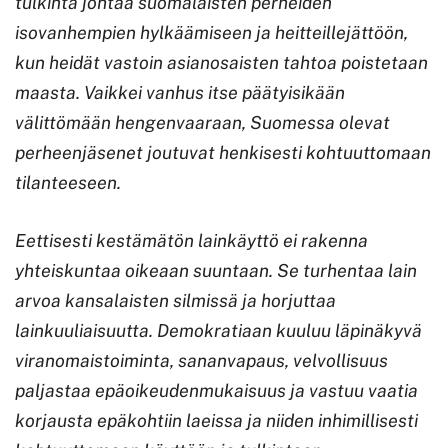
tulkinta johtaa suomalaisten perheiden
isovanhempien hylkäämiseen ja heitteillejättöön,
kun heidät vastoin asianosaisten tahtoa poistetaan
maasta. Vaikkei vanhus itse päätyisikään
välittömään hengenvaaraan, Suomessa olevat
perheenjäsenet joutuvat henkisesti kohtuuttomaan
tilanteeseen.
Eettisesti kestämätön lainkäyttö ei rakenna
yhteiskuntaa oikeaan suuntaan. Se turhentaa lain
arvoa kansalaisten silmissä ja horjuttaa
lainkuuliaisuutta. Demokratiaan kuuluu läpinäkyvä
viranomaistoiminta, sananvapaus, velvollisuus
paljastaa epäoikeudenmukaisuus ja vastuu vaatia
korjausta epäkohtiin laeissa ja niiden inhimillisesti