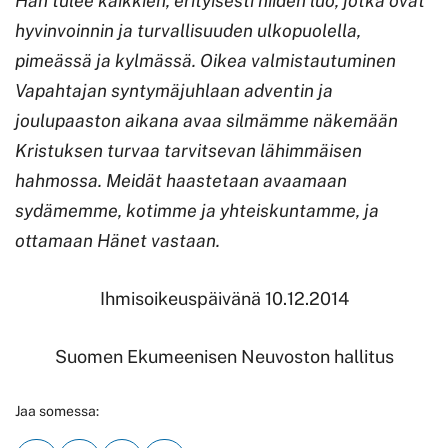
Hän tulee kaikkien, erityisesti niiden luo, jotka ovat
hyvinvoinnin ja turvallisuuden ulkopuolella,
pimeässä ja kylmässä. Oikea valmistautuminen
Vapahtajan syntymäjuhlaan adventin ja
joulupaaston aikana avaa silmämme näkemään
Kristuksen turvaa tarvitsevan lähimmäisen
hahmossa. Meidät haastetaan avaamaan
sydämemme, kotimme ja yhteiskuntamme, ja
ottamaan Hänet vastaan.
Ihmisoikeuspäivänä 10.12.2014
Suomen Ekumeenisen Neuvoston hallitus
Jaa somessa: