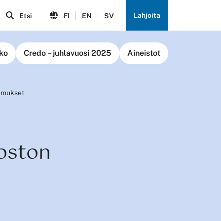
Lahjoita
Etsi
FI
EN
SV
ko
Credo – juhlavuosi 2025
Aineistot
omukset
oston