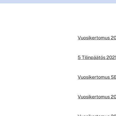
Vuosikertomus 2
5 Tilinpäätös 202
Vuosikertomus S
Vuosikertomus 20