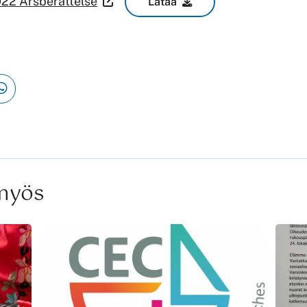
22 Årsberättelse
Lataa
 myös