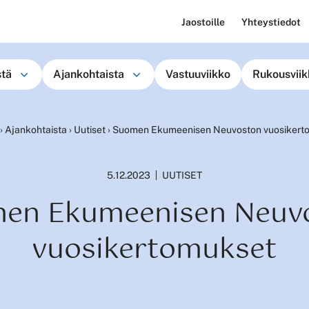
Jaostoille
Yhteystiedot
stä
Ajankohtaista
Vastuuviikko
Rukousviik
›
Ajankohtaista
›
Uutiset
›
Suomen Ekumeenisen Neuvoston vuosikert
5.12.2023
UUTISET
en Ekumeenisen Neuv
vuosikertomukset