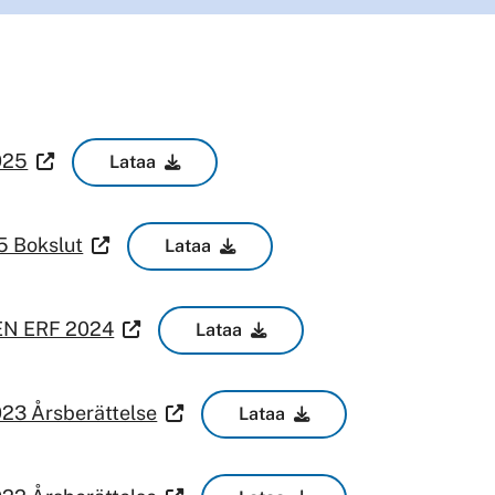
025
Lataa
5 Bokslut
Lataa
EN ERF 2024
Lataa
23 Årsberättelse
Lataa