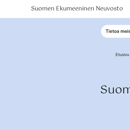
Suomen Ekumeeninen Neuvosto
Tietoa mei
Etusivu
Suom