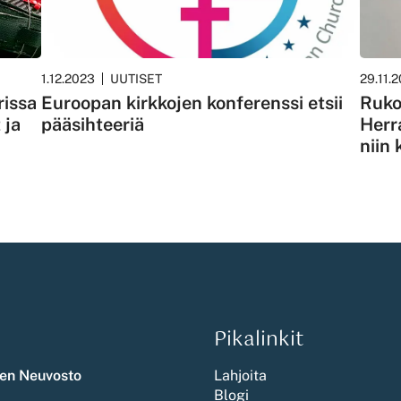
1.12.2023
UUTISET
29.11.
rissa
Euroopan kirkkojen konferenssi etsii
Ruko
 ja
pääsihteeriä
Herr
niin 
Pikalinkit
en Neuvosto
Lahjoita
Blogi