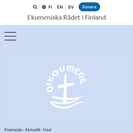
Donera
FI
EN
SV
Ekumeniska Rådet i Finland
Framsida
›
Aktuellt
›
fred