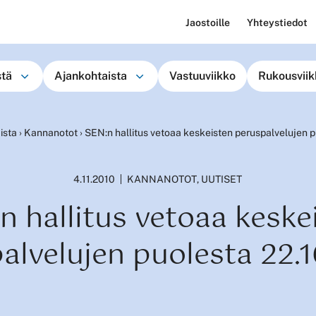
Jaostoille
Yhteystiedot
stä
Ajankohtaista
Vastuuviikko
Rukousviik
ista
›
Kannanotot
›
SEN:n hallitus vetoaa keskeisten peruspalvelujen 
4.11.2010
KANNANOTOT
,
UUTISET
n hallitus vetoaa keske
alvelujen puolesta 22.