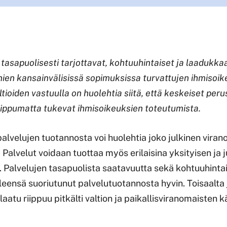
 tasapuolisesti tarjottavat, kohtuuhintaiset ja laadukka
nien kansainvälisissä sopimuksissa turvattujen ihmisoi
ltioiden vastuulla on huolehtia siitä, että keskeiset peru
iippumatta tukevat ihmisoikeuksien toteutumista.
alvelujen tuotannosta voi huolehtia joko julkinen viran
. Palvelut voidaan tuottaa myös erilaisina yksityisen ja 
. Palvelujen tasapuolista saatavuutta sekä kohtuuhintai
yleensä suoriutunut palvelutuotannosta hyvin. Toisaalta 
aatu riippuu pitkälti valtion ja paikallisviranomaisten 