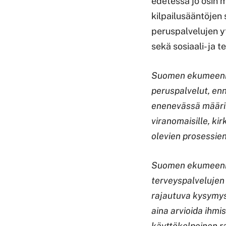
edetessä jo osin 
kilpailusääntöjen
peruspalvelujen y
sekä sosiaali- ja t
Suomen ekumeenise
peruspalvelut, enn
enenevässä määrin 
viranomaisille, kir
olevien prosessien
Suomen ekumeenise
terveyspalvelujen 
rajautuva kysymys
aina arvioida ihm
käyttökelpoinen ra