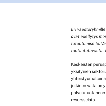
Eri väestöryhmille
ovat edellytys mo
toteutumiselle. Va
tuotantotavasta r
Keskeisten perusp
yksityinen sektori
yhteistyömalleina
julkinen valta on 
palvelutuotannon l
resursseista.