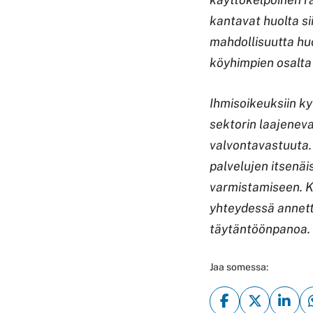
kantavat huolta si
mahdollisuutta hu
köyhimpien osalta 
Ihmisoikeuksiin ky
sektorin laajeneva
valvontavastuuta. 
palvelujen itsenäi
varmistamiseen. K
yhteydessä annett
täytäntöönpanoa.
Jaa somessa: