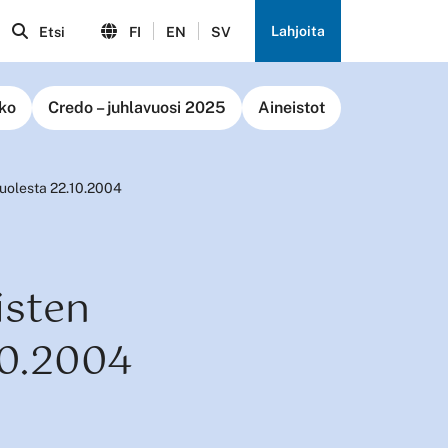
Lahjoita
Etsi
FI
EN
SV
ko
Credo – juhlavuosi 2025
Aineistot
puolesta 22.10.2004
isten
10.2004