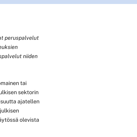
at peruspalvelut
keuksien
spalvelut niiden
omainen tai
julkisen sektorin
suutta ajatellen
julkisen
käytössä olevista