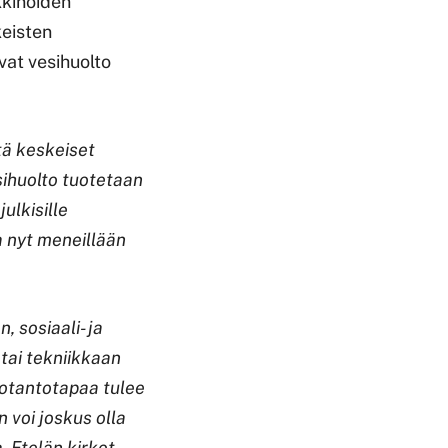
kkinoiden
keisten
vat vesihuolto
tä keskeiset
sihuolto tuotetaan
ulkisille
aa nyt meneillään
 sosiaali- ja
tai tekniikkaan
uotantotapaa tulee
 voi joskus olla
. Etelän kirkot