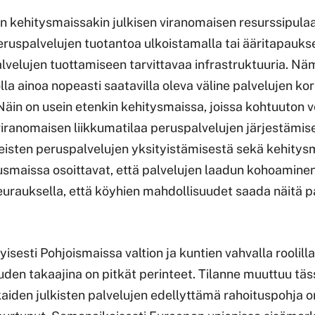
uin kehitysmaissakin julkisen viranomaisen resurssipula
peruspalvelujen tuotantoa ulkoistamalla tai ääritapauk
lvelujen tuottamiseen tarvittavaa infrastruktuuria. Nä
lla ainoa nopeasti saatavilla oleva väline palvelujen k
Näin on usein etenkin kehitysmaissa, joissa kohtuuton 
 viranomaisen liikkumatilaa peruspalvelujen järjestämis
sten peruspalvelujen yksityistämisestä sekä kehitysm
uusmaissa osoittavat, että palvelujen laadun kohoaminen
eurauksella, että köyhien mahdollisuudet saada näitä p
yisesti Pohjoismaissa valtion ja kuntien vahvalla roolill
en takaajina on pitkät perinteet. Tilanne muuttuu tä
aiden julkisten palvelujen edellyttämä rahoituspohja o