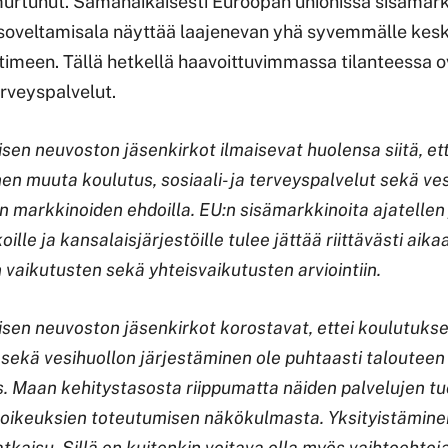
murtunut. Samanaikaisesti Euroopan unionissa sisämar
 soveltamisala näyttää laajenevan yhä syvemmälle kes
timeen. Tällä hetkellä haavoittuvimmassa tilanteessa o
erveyspalvelut.
n neuvoston jäsenkirkot ilmaisevat huolensa siitä, et
en muuta koulutus, sosiaali- ja terveyspalvelut sekä ve
markkinoiden ehdoilla. EU:n sisämarkkinoita ajatellen j
koille ja kansalaisjärjestöille tulee jättää riittävästi aik
 vaikutusten sekä yhteisvaikutusten arviointiin.
n neuvoston jäsenkirkot korostavat, ettei koulutuksen,
sekä vesihuollon järjestäminen ole puhtaasti talouteen 
. Maan kehitystasosta riippumatta näiden palvelujen t
isoikeuksien toteutumisen näkökulmasta. Yksityistäminen
tkaisu. Sillä on kuitenkin voitava olla myös vaihtoehtoja