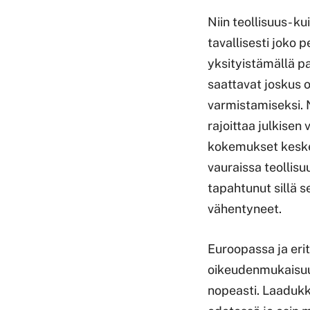
Niin teollisuus- k
tavallisesti joko 
yksityistämällä pa
saattavat joskus o
varmistamiseksi. 
rajoittaa julkisen
kokemukset keskei
vauraissa teollis
tapahtunut sillä s
vähentyneet.
Euroopassa ja erit
oikeudenmukaisuud
nopeasti. Laadukk