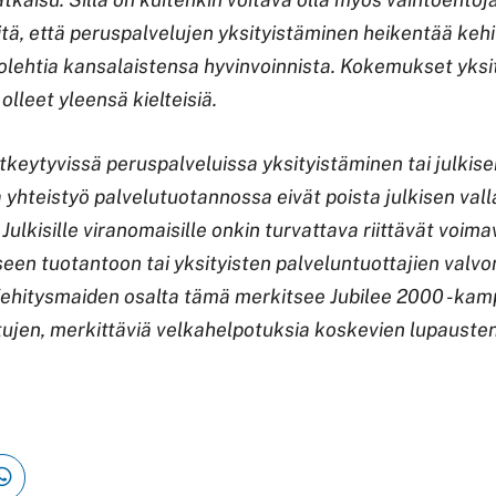
itä, että peruspalvelujen yksityistäminen heikentää ke
olehtia kansalaistensa hyvinvoinnista. Kokemukset yksi
olleet yleensä kielteisiä.
tkeytyvissä peruspalveluissa yksityistäminen tai julkise
 yhteistyö palvelutuotannossa eivät poista julkisen val
Julkisille viranomaisille onkin turvattava riittävät voima
seen tuotantoon tai yksityisten palveluntuottajien valv
ehitysmaiden osalta tämä merkitsee Jubilee 2000 -ka
ujen, merkittäviä velkahelpotuksia koskevien lupausten