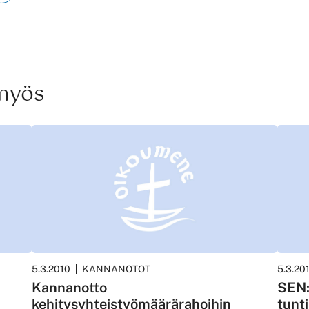
 myös
5.3.2010
KANNANOTOT
5.3.20
Kannanotto
SEN:
kehitysyhteistyömäärärahoihin
tunt