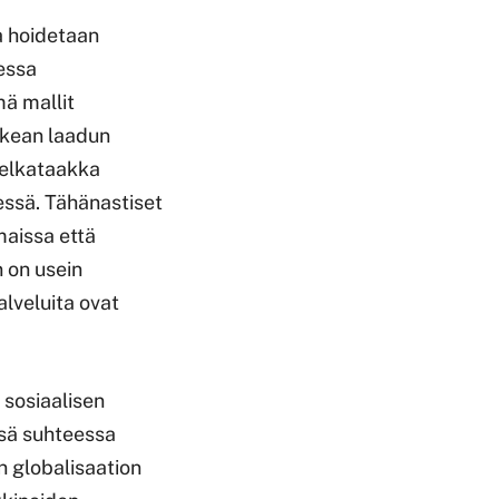
a hoidetaan
sessa
mä mallit
orkean laadun
velkataakka
essä. Tähänastiset
aissa että
 on usein
alveluita ovat
a sosiaalisen
ssä suhteessa
n globalisaation