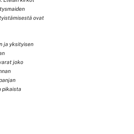
hitysmaiden
tyistämisestä ovat
n ja yksityisen
lan
varat joko
onnan
mpanjan
 pikaista