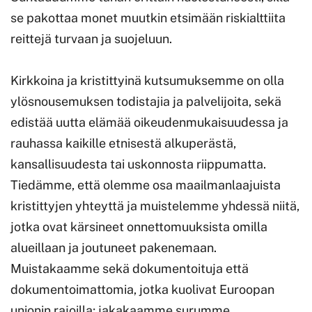
se pakottaa monet muutkin etsimään riskialttiita
reittejä turvaan ja suojeluun.
Kirkkoina ja kristittyinä kutsumuksemme on olla
ylösnousemuksen todistajia ja palvelijoita, sekä
edistää uutta elämää oikeudenmukaisuudessa ja
rauhassa kaikille etnisestä alkuperästä,
kansallisuudesta tai uskonnosta riippumatta.
Tiedämme, että olemme osa maailmanlaajuista
kristittyjen yhteyttä ja muistelemme yhdessä niitä,
jotka ovat kärsineet onnettomuuksista omilla
alueillaan ja joutuneet pakenemaan.
Muistakaamme sekä dokumentoituja että
dokumentoimattomia, jotka kuolivat Euroopan
unionin rajoilla; jakakaamme surumme