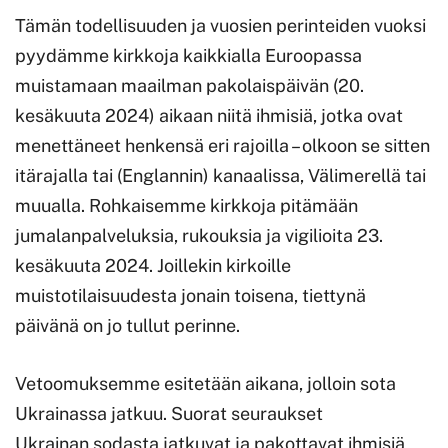
Tämän todellisuuden ja vuosien perinteiden vuoksi
pyydämme kirkkoja kaikkialla Euroopassa
muistamaan maailman pakolaispäivän (20.
kesäkuuta 2024) aikaan niitä ihmisiä, jotka ovat
menettäneet henkensä eri rajoilla – olkoon se sitten
itärajalla tai (Englannin) kanaalissa, Välimerellä tai
muualla. Rohkaisemme kirkkoja pitämään
jumalanpalveluksia, rukouksia ja vigilioita 23.
kesäkuuta 2024. Joillekin kirkoille
muistotilaisuudesta jonain toisena, tiettynä
päivänä on jo tullut perinne.
Vetoomuksemme esitetään aikana, jolloin sota
Ukrainassa jatkuu. Suorat seuraukset
Ukrainan sodasta jatkuvat ja pakottavat ihmisiä