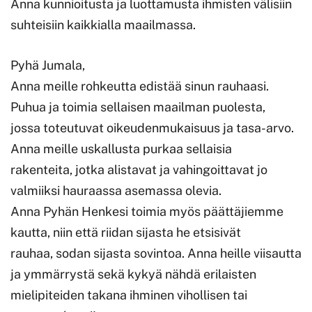
Anna kunnioitusta ja luottamusta ihmisten välisiin
suhteisiin kaikkialla maailmassa.
Pyhä Jumala,
Anna meille rohkeutta edistää sinun rauhaasi.
Puhua ja toimia sellaisen maailman puolesta,
jossa toteutuvat oikeudenmukaisuus ja tasa-arvo.
Anna meille uskallusta purkaa sellaisia
rakenteita, jotka alistavat ja vahingoittavat jo
valmiiksi hauraassa asemassa olevia.
Anna Pyhän Henkesi toimia myös päättäjiemme
kautta, niin että riidan sijasta he etsisivät
rauhaa, sodan sijasta sovintoa. Anna heille viisautta
ja ymmärrystä sekä kykyä nähdä erilaisten
mielipiteiden takana ihminen vihollisen tai