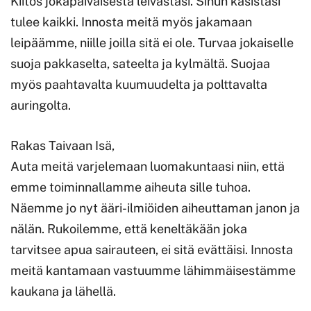
Kiitos jokapäiväisestä leivästäsi. Sinun käsistäsi
tulee kaikki. Innosta meitä myös jakamaan
leipäämme, niille joilla sitä ei ole. Turvaa jokaiselle
suoja pakkaselta, sateelta ja kylmältä. Suojaa
myös paahtavalta kuumuudelta ja polttavalta
auringolta.
Rakas Taivaan Isä,
Auta meitä varjelemaan luomakuntaasi niin, että
emme toiminnallamme aiheuta sille tuhoa.
Näemme jo nyt ääri-ilmiöiden aiheuttaman janon ja
nälän. Rukoilemme, että keneltäkään joka
tarvitsee apua sairauteen, ei sitä evättäisi. Innosta
meitä kantamaan vastuumme lähimmäisestämme
kaukana ja lähellä.