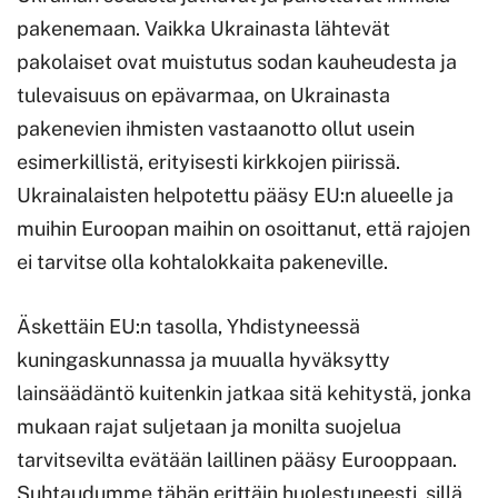
pakenemaan. Vaikka Ukrainasta lähtevät
pakolaiset ovat muistutus sodan kauheudesta ja
tulevaisuus on epävarmaa, on Ukrainasta
pakenevien ihmisten vastaanotto ollut usein
esimerkillistä, erityisesti kirkkojen piirissä.
Ukrainalaisten helpotettu pääsy EU:n alueelle ja
muihin Euroopan maihin on osoittanut, että rajojen
ei tarvitse olla kohtalokkaita pakeneville.
Äskettäin EU:n tasolla, Yhdistyneessä
kuningaskunnassa ja muualla hyväksytty
lainsäädäntö kuitenkin jatkaa sitä kehitystä, jonka
mukaan rajat suljetaan ja monilta suojelua
tarvitsevilta evätään laillinen pääsy Eurooppaan.
Suhtaudumme tähän erittäin huolestuneesti, sillä