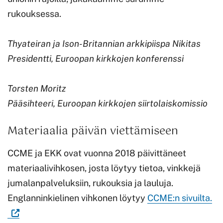
rukouksessa.
Thyateiran ja Ison-Britannian arkkipiispa Nikitas
Presidentti, Euroopan kirkkojen konferenssi
Torsten Moritz
Pääsihteeri, Euroopan kirkkojen siirtolaiskomissio
Materiaalia päivän viettämiseen
CCME ja EKK ovat vuonna 2018 päivittäneet
materiaalivihkosen, josta löytyy tietoa, vinkkejä
jumalanpalveluksiin, rukouksia ja lauluja.
(Vi
Englanninkielinen vihkonen löytyy
CCME:n sivuilta.
ul