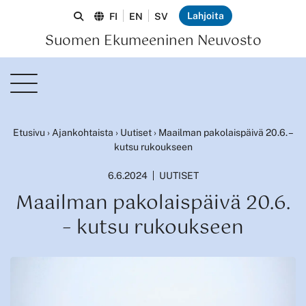
Lahjoita
FI
EN
SV
Suomen Ekumeeninen Neuvosto
Etusivu
›
Ajankohtaista
›
Uutiset
›
Maailman pakolaispäivä 20.6. –
kutsu rukoukseen
6.6.2024
UUTISET
Maailman pakolaispäivä 20.6.
– kutsu rukoukseen