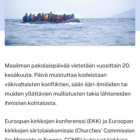
Maailman pakolaispäivää vietetään vuosittain 20.
kesäkuuta. Päivä muistuttaa kodeistaan
väkivaltaisten konfliktien, sään ääri-ilmiöiden tai
muiden yllättävien mullistusten takia lähteneiden
ihmisten kohtalosta.
Euroopan kirkkojen konferenssi (EKK) ja Euroopan
kirkkojen siirtolaiskomissio (Churches’ Commission
for Migrants in Europe, CCME) kutsuvat kirkkoja