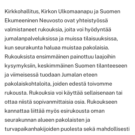
siv
Kirkkohallitus, Kirkon Ulkomaanapu ja Suomen
Li
Ekumeeninen Neuvosto ovat yhteistyössä
av
valmistaneet rukouksia, joita voi hyödyntää
uu
jumalanpalveluksissa ja muissa tilaisuuksissa,
vä
kun seurakunta haluaa muistaa pakolaisia.
Rukouksista ensimmäinen painottuu laajoihin
kysymyksiin, keskimmäinen Suomen tilanteeseen
ja viimeisessä tuodaan Jumalan eteen
pakolaiskohtaloita, joiden edestä toivomme
rukousta. Rukouksia voi käyttää sellaisenaan tai
ottaa niistä sopivanmittaisia osia. Rukoukseen
kannattaa liittää myös esirukousta oman
seurakunnan alueen pakolaisten ja
turvapaikanhakijoiden puolesta sekä mahdollisesti