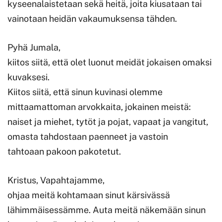
kyseenalaistetaan sekä heitä, joita kiusataan tai
vainotaan heidän vakaumuksensa tähden.
Pyhä Jumala,
kiitos siitä, että olet luonut meidät jokaisen omaksi
kuvaksesi.
Kiitos siitä, että sinun kuvinasi olemme
mittaamattoman arvokkaita, jokainen meistä:
naiset ja miehet, tytöt ja pojat, vapaat ja vangitut,
omasta tahdostaan paenneet ja vastoin
tahtoaan pakoon pakotetut.
Kristus, Vapahtajamme,
ohjaa meitä kohtamaan sinut kärsivässä
lähimmäisessämme. Auta meitä näkemään sinun