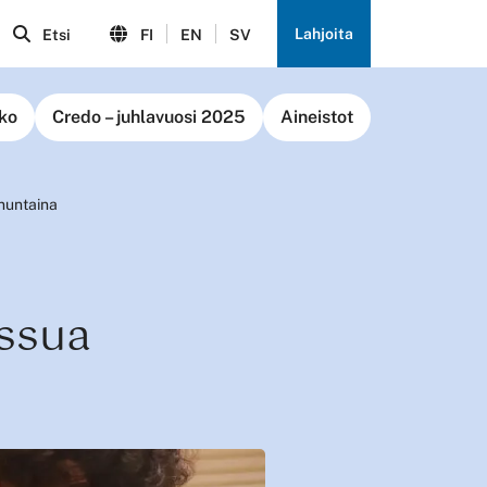
Lahjoita
Etsi
FI
EN
SV
ko
Credo – juhlavuosi 2025
Aineistot
nuntaina
ssua