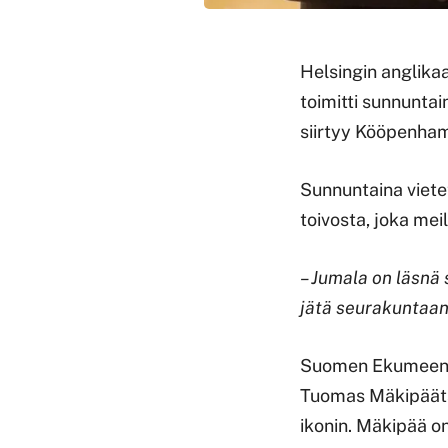
Helsingin anglik
toimitti sunnunta
siirtyy Kööpenham
Sunnuntaina viete
toivosta, joka mei
– Jumala on läsnä
jätä seurakuntaans
Suomen Ekumeenis
Tuomas Mäkipäätä 
ikonin. Mäkipää 