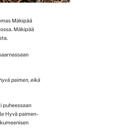
uomas Mäkipää
kossa. Mäkipää
sta.
 saarnassaan
hyvä paimen, eikä
ti puheessaan
le Hyvä paimen -
 Ekumeenisen