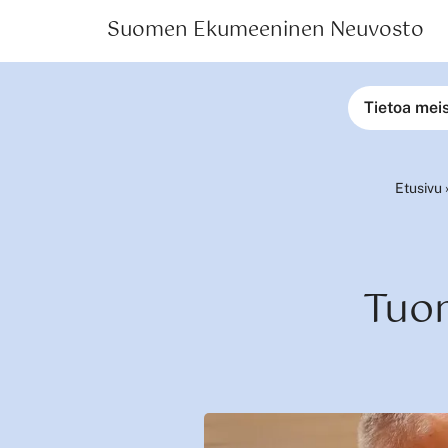
Suomen Ekumeeninen Neuvosto
Tietoa mei
Etusivu
Tuo