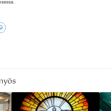
ksessa.
 myös