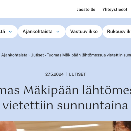
Jaostoille
Yhteystiedot
stä
Ajankohtaista
Vastuuviikko
Rukousviik
›
Ajankohtaista
›
Uutiset
›
Tuomas Mäkipään lähtömessua vietettiin sun
27.5.2024
UUTISET
mas Mäkipään lähtöme
vietettiin sunnuntaina