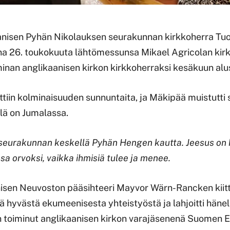
aanisen Pyhän Nikolauksen seurakunnan kirkkoherra T
ina 26. toukokuuta lähtömessunsa Mikael Agricolan kir
inan anglikaanisen kirkon kirkkoherraksi kesäkuun alu
ttiin kolminaisuuden sunnuntaita, ja Mäkipää muistutti
llä on Jumalassa.
 seurakunnan keskellä Pyhän Hengen kautta. Jeesus on 
a orvoksi, vaikka ihmisiä tulee ja menee.
en Neuvoston pääsihteeri Mayvor Wärn-Rancken kiit
hyvästä ekumeenisesta yhteistyöstä ja lahjoitti hänel
on toiminut anglikaanisen kirkon varajäsenenä Suomen