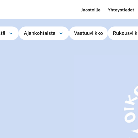
Jaostoille
Yhteystiedot
stä
Ajankohtaista
Vastuuviikko
Rukousviik