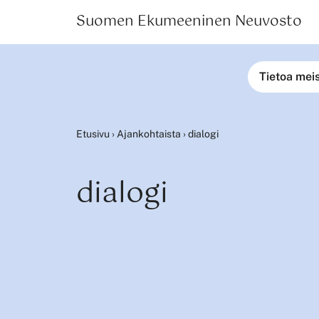
Suomen Ekumeeninen Neuvosto
Tietoa mei
Etusivu
›
Ajankohtaista
›
dialogi
dialogi