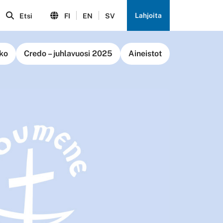
Lahjoita
Etsi
FI
EN
SV
ko
Credo – juhlavuosi 2025
Aineistot