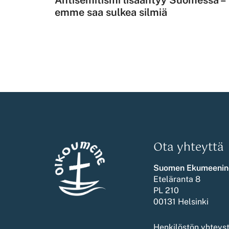
emme saa sulkea silmiä
Ota yhteyttä
Suomen Ekumeenin
Eteläranta 8
PL 210
00131 Helsinki
Henkilöstön yhteys