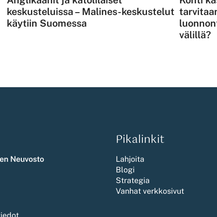
keskusteluissa – Malines-keskustelut
tarvitaa
käytiin Suomessa
luonnont
välillä?
Pikalinkit
en Neuvosto
Lahjoita
Blogi
Strategia
Vanhat verkkosivut
tiedot