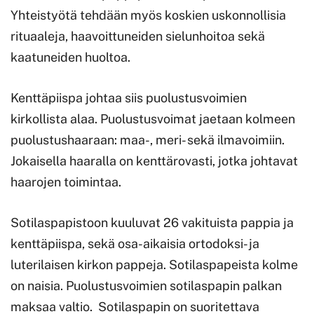
Yhteistyötä tehdään myös koskien uskonnollisia
rituaaleja, haavoittuneiden sielunhoitoa sekä
kaatuneiden huoltoa.
Kenttäpiispa johtaa siis puolustusvoimien
kirkollista alaa. Puolustusvoimat jaetaan kolmeen
puolustushaaraan: maa-, meri- sekä ilmavoimiin.
Jokaisella haaralla on kenttärovasti, jotka johtavat
haarojen toimintaa.
Sotilaspapistoon kuuluvat 26 vakituista pappia ja
kenttäpiispa, sekä osa-aikaisia ortodoksi- ja
luterilaisen kirkon pappeja. Sotilaspapeista kolme
on naisia. Puolustusvoimien sotilaspapin palkan
maksaa valtio. Sotilaspapin on suoritettava