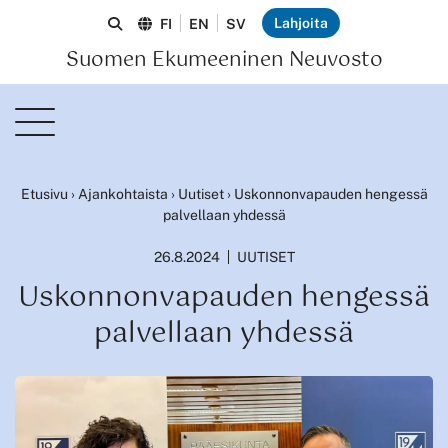
Lahjoita
FI
EN
SV
Suomen Ekumeeninen Neuvosto
Etusivu
›
Ajankohtaista
›
Uutiset
›
Uskonnonvapauden hengessä
palvellaan yhdessä
26.8.2024
UUTISET
Uskonnonvapauden hengessä
palvellaan yhdessä