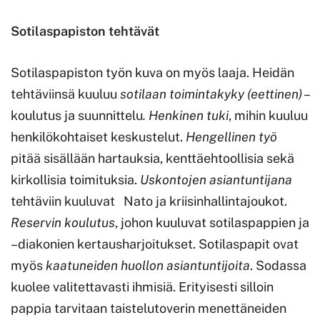
Sotilaspapiston tehtävät
Sotilaspapiston työn kuva on myös laaja. Heidän
tehtäviinsä kuuluu
sotilaan toimintakyky (eettinen)
–
koulutus ja suunnittelu
. Henkinen tuki
, mihin kuuluu
henkilökohtaiset keskustelut.
Hengellinen työ
pitää sisällään hartauksia, kenttäehtoollisia sekä
kirkollisia toimituksia.
Uskontojen asiantuntijana
tehtäviin kuuluvat Nato ja kriisinhallintajoukot.
Reservin koulutus
, johon kuuluvat sotilaspappien ja
–diakonien kertausharjoitukset. Sotilaspapit ovat
myös
kaatuneiden huollon asiantuntijoita
. Sodassa
kuolee valitettavasti ihmisiä. Erityisesti silloin
pappia tarvitaan taistelutoverin menettäneiden