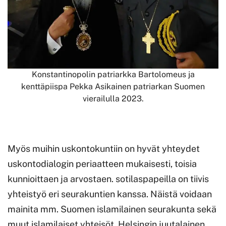
Konstantinopolin patriarkka Bartolomeus ja
kenttäpiispa Pekka Asikainen patriarkan Suomen
vierailulla 2023.
Myös muihin uskontokuntiin on hyvät yhteydet
uskontodialogin periaatteen mukaisesti, toisia
kunnioittaen ja arvostaen. sotilaspapeilla on tiivis
yhteistyö eri seurakuntien kanssa. Näistä voidaan
mainita mm. Suomen islamilainen seurakunta sekä
muut islamilaiset yhteisöt, Helsingin juutalainen