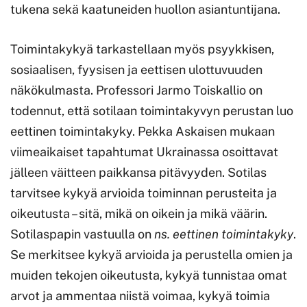
tukena sekä kaatuneiden huollon asiantuntijana.
Toimintakykyä tarkastellaan myös psyykkisen,
sosiaalisen, fyysisen ja eettisen ulottuvuuden
näkökulmasta. Professori Jarmo Toiskallio on
todennut, että sotilaan toimintakyvyn perustan luo
eettinen toimintakyky. Pekka Askaisen mukaan
viimeaikaiset tapahtumat Ukrainassa osoittavat
jälleen väitteen paikkansa pitävyyden. Sotilas
tarvitsee kykyä arvioida toiminnan perusteita ja
oikeutusta – sitä, mikä on oikein ja mikä väärin.
Sotilaspapin vastuulla on
ns. eettinen toimintakyky
.
Se merkitsee kykyä arvioida ja perustella omien ja
muiden tekojen oikeutusta, kykyä tunnistaa omat
arvot ja ammentaa niistä voimaa, kykyä toimia