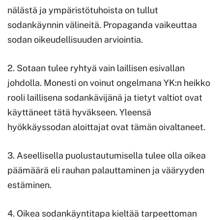
nälästä ja ympäristötuhoista on tullut
sodankäynnin välineitä. Propaganda vaikeuttaa
sodan oikeudellisuuden arviointia.
2. Sotaan tulee ryhtyä vain laillisen esivallan
johdolla. Monesti on voinut ongelmana YK:n heikko
rooli laillisena sodankävijänä ja tietyt valtiot ovat
käyttäneet tätä hyväkseen. Yleensä
hyökkäyssodan aloittajat ovat tämän oivaltaneet.
3. Aseellisella puolustautumisella tulee olla oikea
päämäärä eli rauhan palauttaminen ja vääryyden
estäminen.
4. Oikea sodankäyntitapa kieltää tarpeettoman