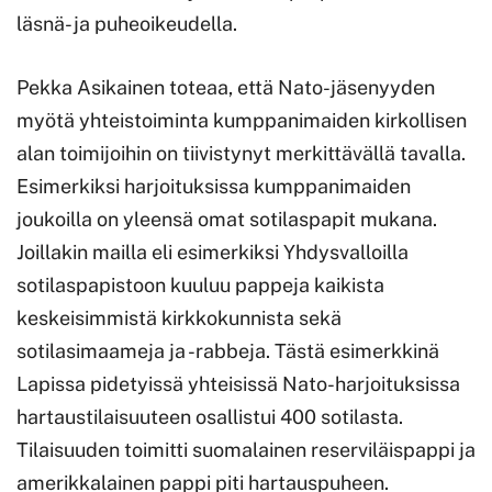
läsnä- ja puheoikeudella.
Pekka Asikainen toteaa, että Nato-jäsenyyden
myötä yhteistoiminta kumppanimaiden kirkollisen
alan toimijoihin on tiivistynyt merkittävällä tavalla.
Esimerkiksi harjoituksissa kumppanimaiden
joukoilla on yleensä omat sotilaspapit mukana.
Joillakin mailla eli esimerkiksi Yhdysvalloilla
sotilaspapistoon kuuluu pappeja kaikista
keskeisimmistä kirkkokunnista sekä
sotilasimaameja ja -rabbeja. Tästä esimerkkinä
Lapissa pidetyissä yhteisissä Nato-harjoituksissa
hartaustilaisuuteen osallistui 400 sotilasta.
Tilaisuuden toimitti suomalainen reserviläispappi ja
amerikkalainen pappi piti hartauspuheen.