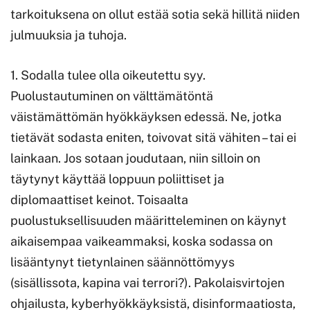
tarkoituksena on ollut estää sotia sekä hillitä niiden
julmuuksia ja tuhoja.
1. Sodalla tulee olla oikeutettu syy.
Puolustautuminen on välttämätöntä
väistämättömän hyökkäyksen edessä. Ne, jotka
tietävät sodasta eniten, toivovat sitä vähiten – tai ei
lainkaan. Jos sotaan joudutaan, niin silloin on
täytynyt käyttää loppuun poliittiset ja
diplomaattiset keinot. Toisaalta
puolustuksellisuuden määritteleminen on käynyt
aikaisempaa vaikeammaksi, koska sodassa on
lisääntynyt tietynlainen säännöttömyys
(sisällissota, kapina vai terrori?). Pakolaisvirtojen
ohjailusta, kyberhyökkäyksistä, disinformaatiosta,