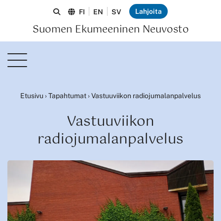
Lahjoita
FI
EN
SV
Suomen Ekumeeninen Neuvosto
Etusivu
›
Tapahtumat
›
Vastuuviikon radiojumalanpalvelus
Vastuuviikon
radiojumalanpalvelus