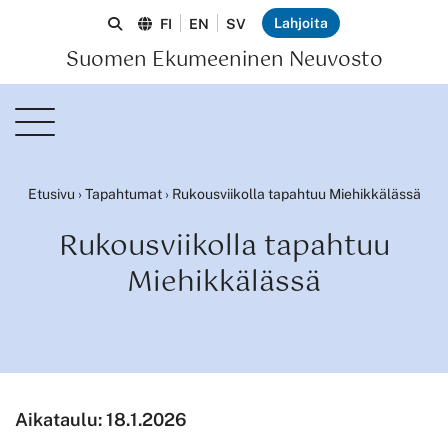
Lahjoita
FI
EN
SV
Suomen Ekumeeninen Neuvosto
Etusivu
›
Tapahtumat
›
Rukousviikolla tapahtuu Miehikkälässä
Rukousviikolla tapahtuu
Miehikkälässä
Aikataulu:
18.1.2026