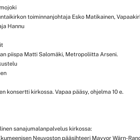
imojoki
untaikirkon toiminnanjohtaja Esko Matikainen, Vapaaki
aja Hannu
it
n piispa Matti Salomäki, Metropoliitta Arseni.
kustelu
nen
en konsertti kirkossa. Vapaa pääsy, ohjelma 10 e.
illinen sanajumalanpalvelus kirkossa:
Ekumeenisen Neuvoston pääsihteeri Mayvor Wärn-Ran