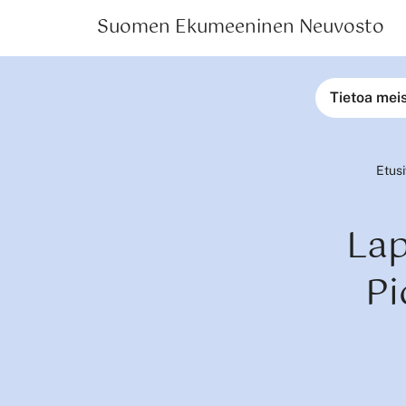
Suomen Ekumeeninen Neuvosto
Tietoa mei
Etus
Lap
Pi