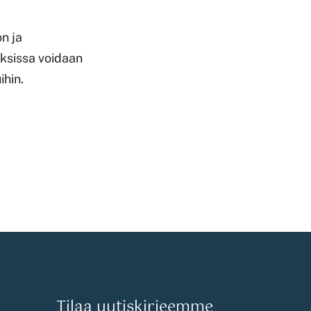
n ja
uksissa voidaan
ihin.
Tilaa uutiskirjeemme