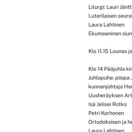
Liturgi: Lauri Jäntt
Luterilaisen seur
Laura Lahtinen
Ekumeeninen siu
Klo 11.15 Lounas j
Klo 14 Pääjuhla ki
Juhlapuhe: piispa 
kunnanjohtaja Hen
Uusheräyksen Art
Isä Jelisei Rotko
Petri Korhonen
Ortodoksisen ja h
Laura Lahtinen