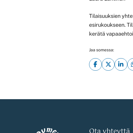
Tilaisuuksien yht
esirukoukseen. Til
kerätä vapaaehtoin
Jaa somessa:
Ota yhteyttä