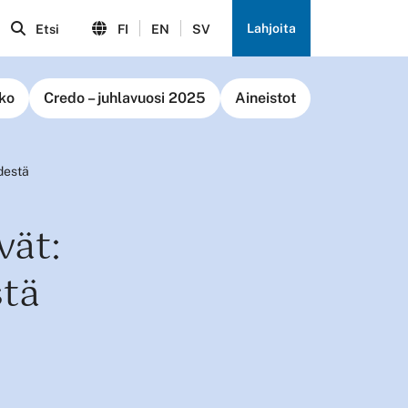
Lahjoita
Etsi
FI
EN
SV
ko
Credo – juhlavuosi 2025
Aineistot
destä
vät:
stä