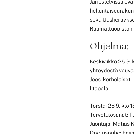
Järjestelyissä ov
helluntaiseurakun
sekä Uusheräykse
Raamattuopiston 
Ohjelma:
Keskiviikko 25.9.
yhteydestä vauvas
Jees-kerholaiset.
Iltapala.
Torstai 26.9. klo 
Tervetulosanat: 
Juontaja: Matias
Opetuspuhe: Eev