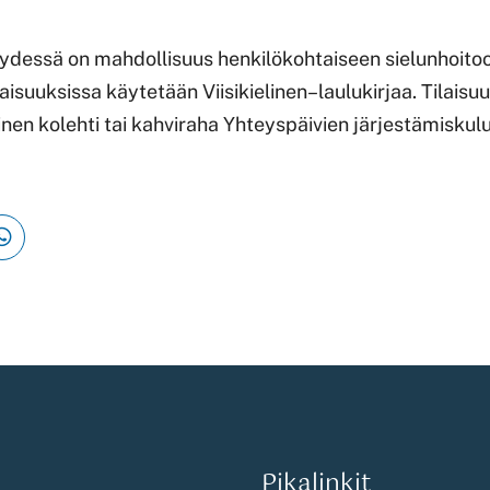
eydessä on mahdollisuus henkilökohtaiseen sielunhoitoo
aisuuksissa käytetään Viisikielinen–laulukirjaa. Tilaisu
en kolehti tai kahviraha Yhteyspäivien järjestämiskulu
Pikalinkit