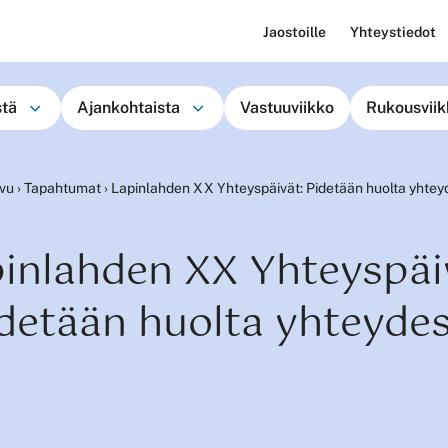
Jaostoille
Yhteystiedot
stä
Ajankohtaista
Vastuuviikko
Rukousviik
ivu
›
Tapahtumat
›
Lapinlahden XX Yhteyspäivät: Pidetään huolta yhtey
inlahden XX Yhteyspäi
detään huolta yhteyde