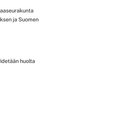
apaaseurakunta
yksen ja Suomen
idetään huolta