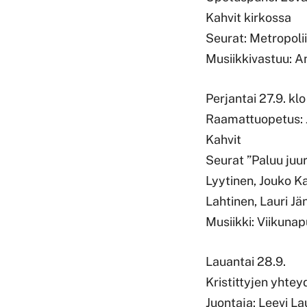
Kahvit kirkossa
Seurat: Metropolii
Musiikkivastuu: A
Perjantai 27.9. k
Raamattuopetus: J
Kahvit
Seurat ”Paluu juur
Lyytinen, Jouko K
Lahtinen, Lauri Jän
Musiikki: Viikuna
Lauantai 28.9.
Kristittyjen yhte
Juontaja: Leevi L