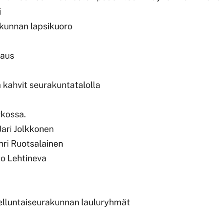
i
akunnan lapsikuoro
naus
a kahvit seurakuntatalolla
rkossa.
Jari Jolkkonen
ri Ruotsalainen
o Lehtineva
elluntaiseurakunnan lauluryhmät