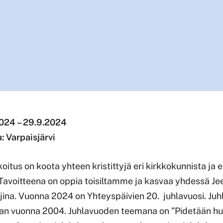
024 – 29.9.2024
 Varpaisjärvi
oitus on koota yhteen kristittyjä eri kirkkokunnista ja ev
. Tavoitteena on oppia toisiltamme ja kasvaa yhdessä J
ina. Vuonna 2024 on Yhteyspäivien 20. juhlavuosi. Juhla
an vuonna 2004. Juhlavuoden teemana on ”Pidetään huo