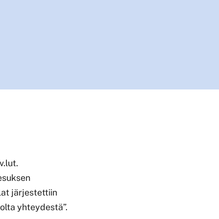
.lut.
eesuksen
t järjestettiin
lta yhteydestä”.