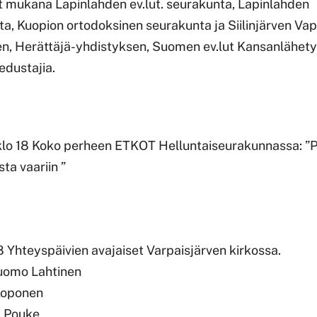
at mukana Lapinlahden ev.lut. seurakunta, Lapinlahden
ta, Kuopion ortodoksinen seurakunta ja Siilinjärven V
n, Herättäjä-yhdistyksen, Suomen ev.lut Kansanlähet
edustajia.
 klo 18 Koko perheen ETKOT Helluntaiseurakunnassa: ”P
ta vaariin ”
18 Yhteyspäivien avajaiset Varpaisjärven kirkossa.
Tuomo Lahtinen
 Koponen
a Pouke