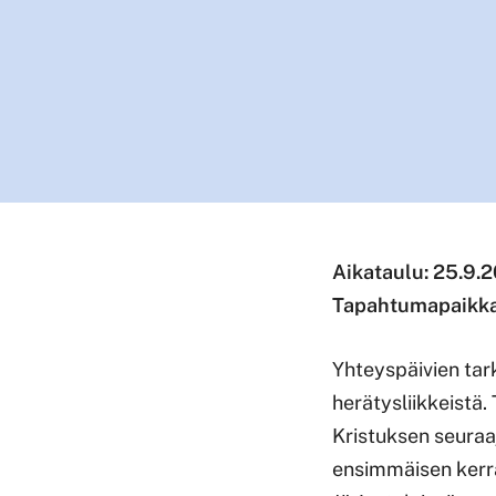
Aikataulu:
25.9.2
Tapahtumapaikka:
Yhteyspäivien tark
herätysliikkeistä
Kristuksen seuraaj
ensimmäisen kerr