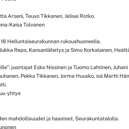
tta Arseni, Teuvo Tikkanen, Jelisei Rotko.
nna-Kaisa Tolvanen
lo 18 Helluntaiseurakunnan rukoushuoneella.
ukka Repo, Kansanlähetys ja Simo Korkalainen, Heättä
ille”: juontajat Esko Nissinen ja Tuomo Lahtinen, Juha
auhanen, Pekka Tikkanen, Jorma Huusko, isä Martti Hän
tti.
puu-yhtye
yden mahdollisuudet ja haasteet, Seurakuntatalolla.
aunonen