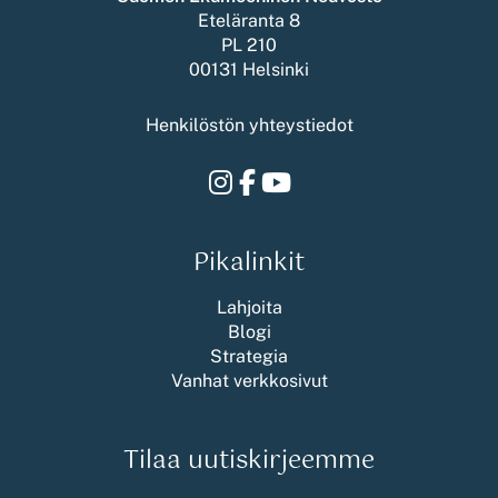
Eteläranta 8
PL 210
00131 Helsinki
Henkilöstön yhteystiedot
Instagram
Facebook
Youtube
Pikalinkit
Lahjoita
Blogi
Strategia
Vanhat verkkosivut
Tilaa uutiskirjeemme