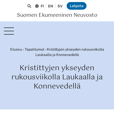
Lahjoita
FI
EN
SV
Suomen Ekumeeninen Neuvosto
Etusivu
›
Tapahtumat
›
Kristittyjen ykseyden rukousviikolla
Laukaalla ja Konnevedellä
Kristittyjen ykseyden
rukousviikolla Laukaalla ja
Konnevedellä