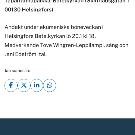
Tapahtumapaikka: Betelkyrkan (Skillnadsgatan 1
00130 Helsingfors)
Andakt under ekumeniska böneveckan i
Helsingfors Betelkyrkan lö 20.1 kl 18.
Medverkande Tove Wingren-Leppilampi, sång och
Jani Edström, tal.
Jaa somessa: