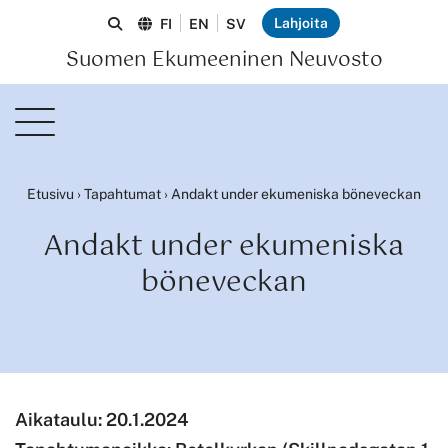
Lahjoita
FI
EN
SV
Suomen Ekumeeninen Neuvosto
Etusivu
›
Tapahtumat
›
Andakt under ekumeniska böneveckan
Andakt under ekumeniska
böneveckan
Aikataulu:
20.1.2024