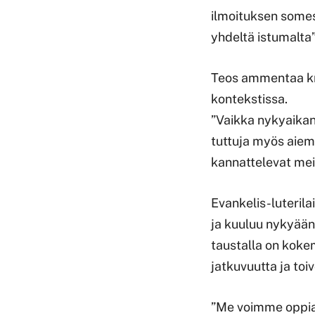
ilmoituksen somes
yhdeltä istumalta”
Teos ammentaa kris
kontekstissa.
”Vaikka nykyaika
tuttuja myös aiemm
kannattelevat meit
Evankelis-luterila
ja kuuluu nykyää
taustalla on kokem
jatkuvuutta ja to
”Me voimme oppia p