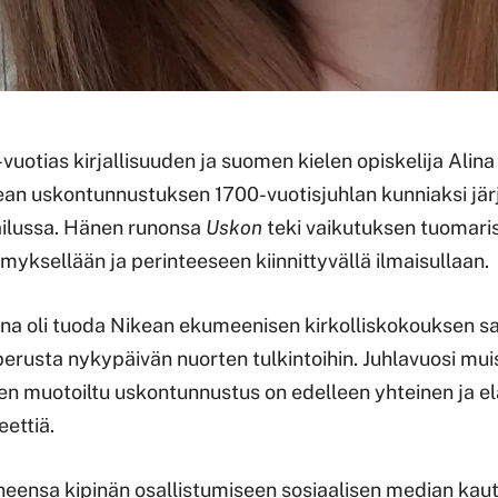
uotias kirjallisuuden ja suomen kielen opiskelija Alina S
kean uskontunnustuksen 1700-vuotisjuhlan kunniaksi jä
ailussa. Hänen runonsa
Uskon
teki vaikutuksen tuomari
myksellään ja perinteeseen kiinnittyvällä ilmaisullaan.
eena oli tuoda Nikean ekumeenisen kirkolliskokouksen 
 perusta nykypäivän nuorten tulkintoihin. Juhlavuosi muis
ten muotoiltu uskontunnustus on edelleen yhteinen ja e
teettiä.
aneensa kipinän osallistumiseen sosiaalisen median kau