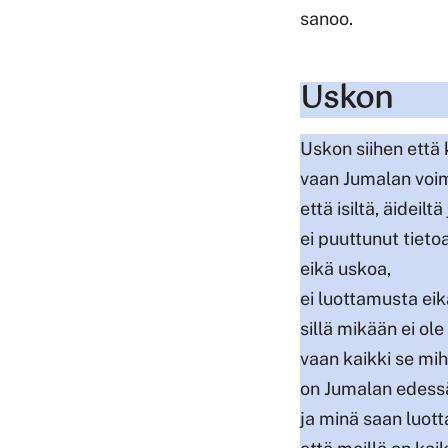
sanoo.
Uskon
Uskon siihen että 
vaan Jumalan voim
että isiltä, äideil
ei puuttunut tieto
eikä uskoa,
ei luottamusta ei
sillä mikään ei ol
vaan kaikki se m
on Jumalan edessä
ja minä saan luott