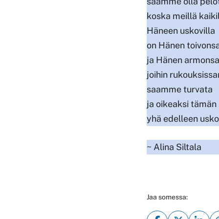
saamme olla pelo
koska meillä kaiki
Häneen uskovilla
on Hänen toivons
ja Hänen armons
joihin rukouksis
saamme turvata
ja oikeaksi tämän
yhä edelleen usk
~ Alina Siltala
Jaa somessa: