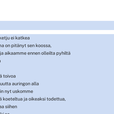
ketju ei katkea
a on pitänyt sen koossa,
tä ja aikaamme ennen olleilta pyhiltä
a
kä toivoa
e uutta auringon alla
ihin nyt uskomme
 koeteltua ja oikeaksi todettua,
aa siihen