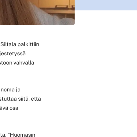
iltala palkittiin
rjestetyssä
stoon vahvalla
sanoma ja
tuttaa siitä, että
lävä osa
tta. ”Huomasin