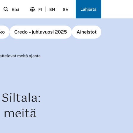
Lahjoita
Etsi
FI
EN
SV
ko
Credo – juhlavuosi 2025
Aineistot
nattelevat meitä ajasta
Siltala:
t meitä