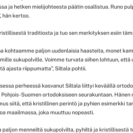
sa ja hetken mielijohteesta päätin osallistua. Runo pul
, hän kertoo.
tillisestä traditiosta ja tuo sen merkityksen esiin tä
na kohtaamme paljon uudenlaisia haasteita, monet kam
ille sukupolville. Voimme turvata siihen lohtuun, että 
ä ajasta riippumatta”, Siltala pohtii.
isessa perheessä kasvanut Siltala liittyi keväällä orto
n Pohjois-Suomen ortodoksiseen seurakuntaan. Hänen
us siitä, että kristillinen perintö ja pyhien esimerkki ta
ivoa maailmassa, joka muuttuu nopeasti.
aljon menneiltä sukupolvilta, pyhiltä ja kristillisestä t