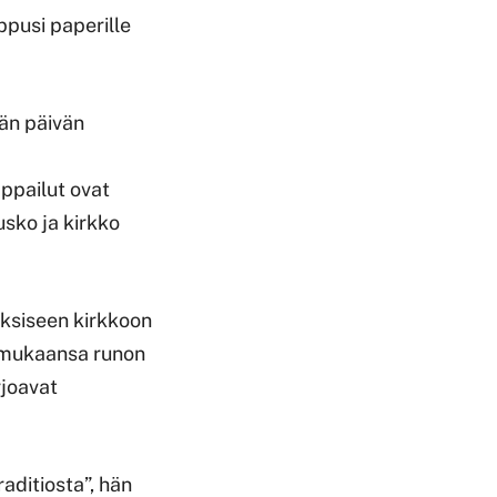
ppusi paperille
män päivän
ppailut ovat
usko ja kirkko
doksiseen kirkkoon
 mukaansa runon
rjoavat
raditiosta”, hän