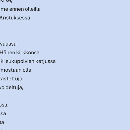
ki se,
me ennen olleilla
lä Kristuksessa
ivaassa
 Hänen kirkkonsa
kki sukupolvien ketjussa
mostaan olla,
astettuja,
voideltuja,
issa,
issa
ssa