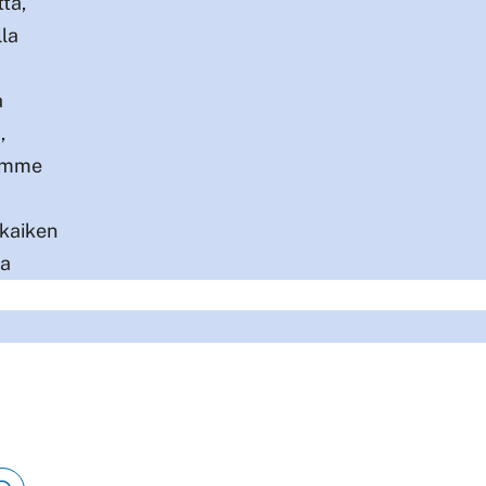
tta,
lla
a
a,
samme
 kaiken
oa