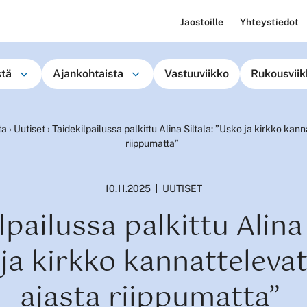
Jaostoille
Yhteystiedot
stä
Ajankohtaista
Vastuuviikko
Rukousviik
ta
›
Uutiset
›
Taidekilpailussa palkittu Alina Siltala: ”Usko ja kirkko kan
riippumatta”
10.11.2025
UUTISET
lpailussa palkittu Alina 
ja kirkko kannatteleva
ajasta riippumatta”