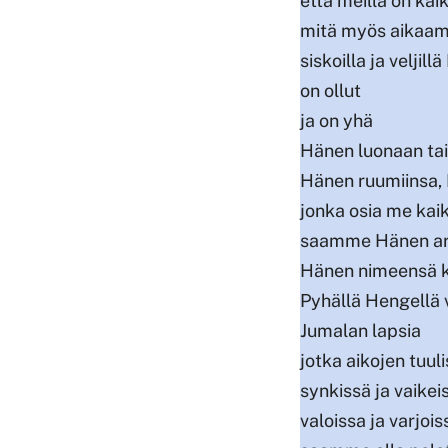
että meillä on kaik
mitä myös aikaam
siskoilla ja veljil
on ollut
ja on yhä
Hänen luonaan ta
Hänen ruumiinsa,
jonka osia me kai
saamme Hänen ar
Hänen nimeensä k
Pyhällä Hengellä 
Jumalan lapsia
jotka aikojen tuul
synkissä ja vaike
valoissa ja varjoi