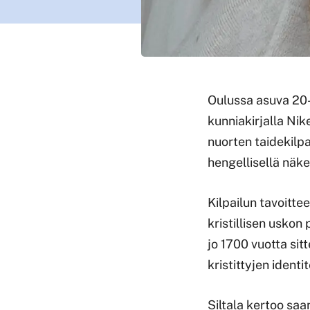
Oulussa asuva 20-v
kunniakirjalla Ni
nuorten taidekilp
hengellisellä näke
Kilpailun tavoitt
kristillisen uskon
jo 1700 vuotta sit
kristittyjen identi
Siltala kertoo sa