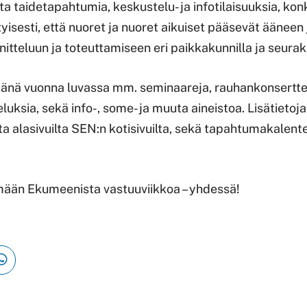
ta taidetapahtumia, keskustelu- ja infotilaisuuksia, kon
yisesti, että nuoret ja nuoret aikuiset pääsevät ääneen 
itteluun ja toteuttamiseen eri paikkakunnilla ja seura
 tänä vuonna luvassa mm. seminaareja, rauhankonsertte
uksia, sekä info-, some- ja muuta aineistoa. Lisätietoja
ta alasivuilta SEN:n kotisivuilta, sekä tapahtumakalent
mään Ekumeenista vastuuviikkoa – yhdessä!