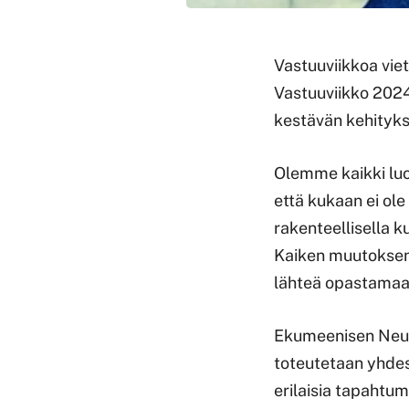
Vastuuviikkoa vie
Vastuuviikko 2024
kestävän kehityks
Olemme kaikki luo
että kukaan ei ole 
rakenteellisella ku
Kaiken muutoksen 
lähteä opastamaa
Ekumeenisen Neuvo
toteutetaan yhdes
erilaisia tapahtum