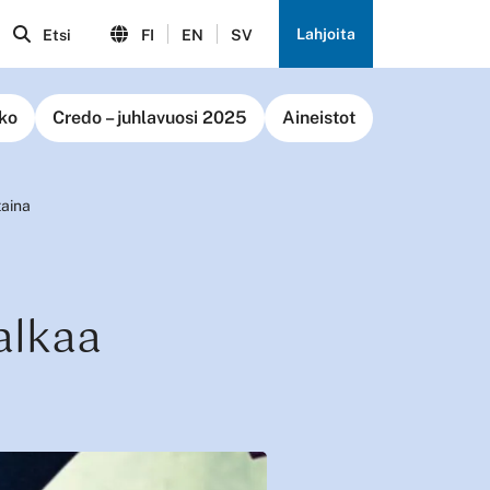
Lahjoita
Etsi
FI
EN
SV
ko
Credo – juhlavuosi 2025
Aineistot
taina
alkaa