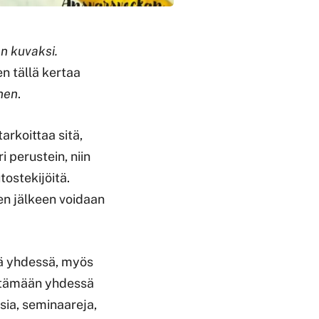
n kuvaksi.
n tällä kertaa
nen
.
rkoittaa sitä,
i perustein, niin
tostekijöitä.
en jälkeen voidaan
dä yhdessä, myös
estämään yhdessä
sia, seminaareja,