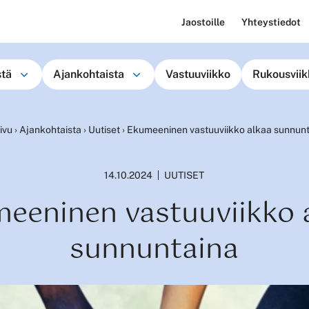
Jaostoille
Yhteystiedot
stä
Ajankohtaista
Vastuuviikko
Rukousviik
ivu
›
Ajankohtaista
›
Uutiset
›
Ekumeeninen vastuuviikko alkaa sunnun
14.10.2024
UUTISET
eeninen vastuuviikko 
sunnuntaina