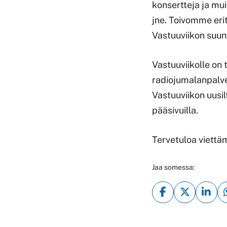
konsertteja ja mui
jne. Toivomme erit
Vastuuviikon suunn
Vastuuviikolle on
radiojumalanpalvel
Vastuuviikon uusil
pääsivuilla.
Tervetuloa viettä
Jaa somessa: