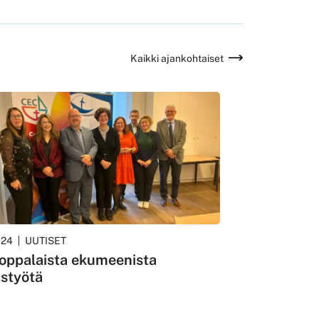
Kaikki ajankohtaiset
024
UUTISET
oppalaista ekumeenista
istyötä