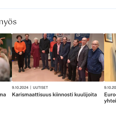
 myös
9.10.2024
UUTISET
9.10.2
lma
Karismaattisuus kiinnosti kuulijoita
Euro
yhte