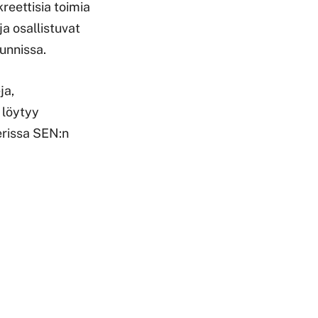
kreettisia toimia
ja osallistuvat
kunnissa.
ja,
 löytyy
erissa SEN:n