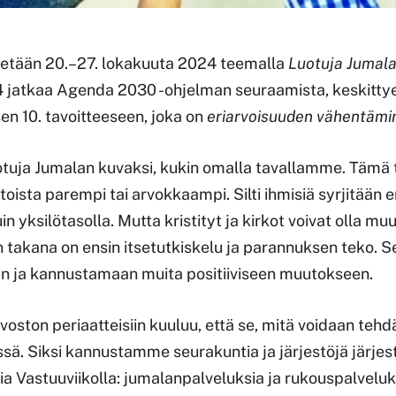
tetään 20.–27. lokakuuta 2024 teemalla
Luotuja Jumala
 jatkaa Agenda 2030 -ohjelman seuraamista, keskittye
en 10. tavoitteeseen, joka on
eriarvoisuuden vähentämi
tuja Jumalan kuvaksi, kukin omalla tavallamme. Tämä ta
toista parempi tai arvokkaampi. Silti ihmisiä syrjitään er
in yksilötasolla. Mutta kristityt ja kirkot voivat olla muu
takana on ensin itsetutkiskelu ja parannuksen teko. S
n ja kannustamaan muita positiiviseen muutokseen.
ston periaatteisiin kuuluu, että se, mitä voidaan teh
sä. Siksi kannustamme seurakuntia ja järjestöjä järj
ia Vastuuviikolla: jumalanpalveluksia ja rukouspalveluk