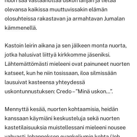
nuori saa vastaanottaa uskon lahjan ja tietää
olevansa kaikissa muuttuvissakin elämän
olosuhteissa rakastavan ja armahtavan Jumalan
kämmenellä.
Kastoin leirin aikana ja sen jälkeen monta nuorta,
jotka halusivat liittyä kirkkomme jäseniksi.
Lähtemättömästi mieleeni ovat painuneet nuorten
katseet, kun he niin tosissaan, iloa silmissään
lausuivat kasteensa yhteydessä
uskontunnustuksen: Credo – ”Minä uskon…”.
Mennyttä kesää, nuorten kohtaamisia, heidän
kanssaan käymiäni keskusteluja sekä nuorten
kastetilaisuuksia muistellessani mieleeni nousee
vahvasti Johanneksen evankeliumin kohta (Joh.