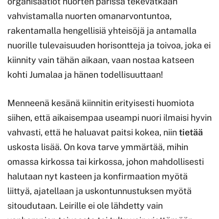
organisaatiot nuorten parissa tekevätkään
vahvistamalla nuorten omanarvontuntoa,
rakentamalla hengellisiä yhteisöjä ja antamalla
nuorille tulevaisuuden horisontteja ja toivoa, joka ei
kiinnity vain tähän aikaan, vaan nostaa katseen
kohti Jumalaa ja hänen todellisuuttaan!
Menneenä kesänä kiinnitin erityisesti huomiota
siihen, että aikaisempaa useampi nuori ilmaisi hyvin
vahvasti, että he haluavat paitsi kokea, niin
tietää
uskosta lisää. On kova tarve ymmärtää, mihin
omassa kirkossa tai kirkossa, johon mahdollisesti
halutaan nyt kasteen ja konfirmaation myötä
liittyä, ajatellaan ja uskontunnustuksen myötä
sitoudutaan. Leirille ei ole lähdetty vain