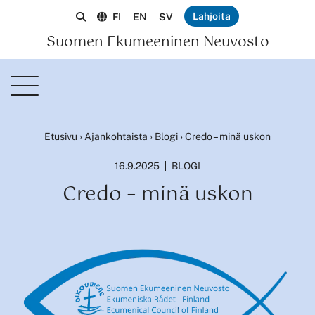
Lahjoita
FI
EN
SV
Suomen Ekumeeninen Neuvosto
Etusivu
›
Ajankohtaista
›
Blogi
›
Credo – minä uskon
16.9.2025
BLOGI
Credo – minä uskon