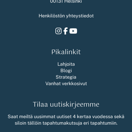
00131 Helsinki
Henkilöstön yhteystiedot
Instagram
Facebook
Youtube
Pikalinkit
Lahjoita
Blogi
Strategia
Vanhat verkkosivut
Tilaa uutiskirjeemme
Saat meiltä uusimmat uutiset 4 kertaa vuodessa sekä
siloin tällöin tapahtumakutsuja eri tapahtumiin.