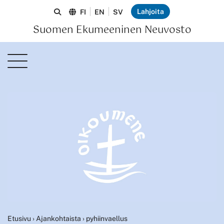
Lahjoita
FI
EN
SV
Suomen Ekumeeninen Neuvosto
Etusivu
›
Ajankohtaista
›
pyhiinvaellus