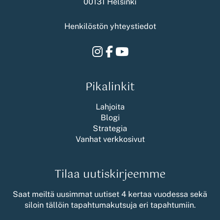
00131 Helsinki
Henkilöstön yhteystiedot
Instagram
Facebook
Youtube
Pikalinkit
Lahjoita
Blogi
Strategia
Vanhat verkkosivut
Tilaa uutiskirjeemme
Saat meiltä uusimmat uutiset 4 kertaa vuodessa sekä
siloin tällöin tapahtumakutsuja eri tapahtumiin.