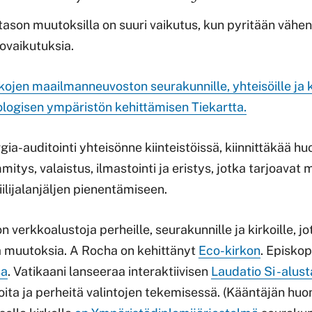
n tason muutoksilla on suuri vaikutus, kun pyritään väh
tovaikutuksia.
kojen maailmanneuvoston seurakunnille, yhteisöille ja k
logisen ympäristön kehittämisen Tiekartta.
gia-auditointi yhteisönne kiinteistöissä, kiinnittäkää hu
mitys, valaistus, ilmastointi ja eristys, jotka tarjoavat 
ilijalanjäljen pienentämiseen.
 on verkkoalustoja perheille, seurakunnille ja kirkoille, j
ä muutoksia. A Rocha on kehittänyt
Eco-kirkon
. Episkop
sa
. Vatikaani lanseeraa interaktiivisen
Laudatio Si -alus
tioita ja perheitä valintojen tekemisessä. (Kääntäjän h