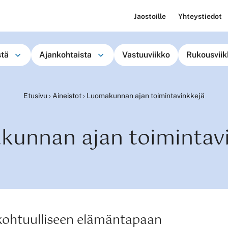
Jaostoille
Yhteystiedot
stä
Ajankohtaista
Vastuuviikko
Rukousviik
Etusivu
›
Aineistot
›
Luomakunnan ajan toimintavinkkejä
unnan ajan toimintav
kohtuulliseen elämäntapaan