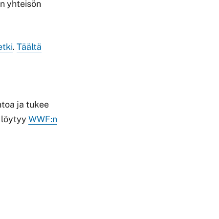
en yhteisön
tki
.
Täältä
ntoa ja tukee
a löytyy
WWF:n