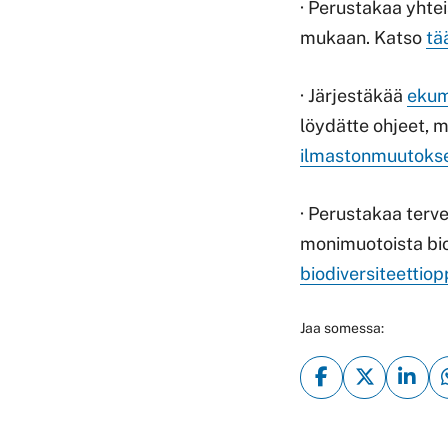
· Perustakaa yhtei
mukaan. Katso
tä
· Järjestäkää
ekum
löydätte ohjeet, m
ilmastonmuutokse
· Perustakaa terve
monimuotoista bio
biodiversiteettio
Jaa somessa: