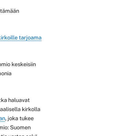
entämään
irkoille tarjoama
omio keskeisiin
monia
otka haluavat
aalisella kirkolla
tan
, joka tukee
uomio: Suomen