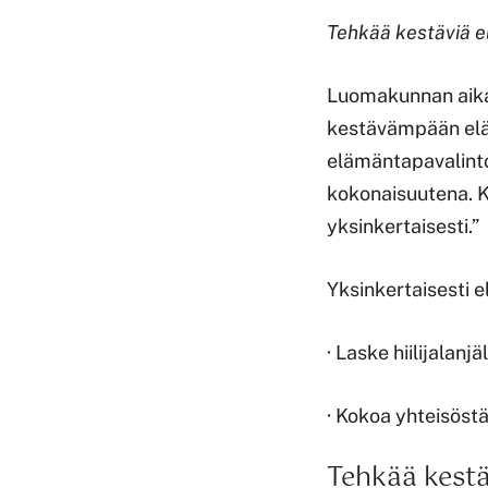
Tehkää kestäviä e
Luomakunnan aika
kestävämpään elä
elämäntapavalinto
kokonaisuutena. Ku
yksinkertaisesti.”
Yksinkertaisesti e
· Laske hiilijalanjä
· Kokoa yhteisöst
Tehkää kestä