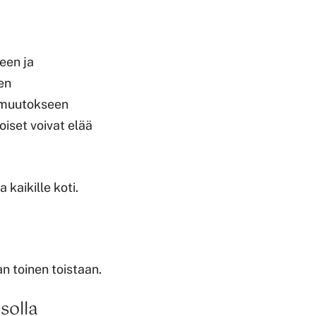
een ja
en
n muutokseen
oiset voivat elää
kaikille koti.
 toinen toistaan.
solla