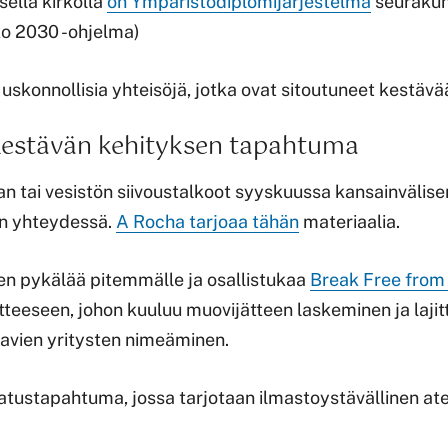
sella kirkolla
on Ympäristödiplomijärjestelmä
seurakun
kko 2030 -ohjelma)
uskonnollisia yhteisöjä, jotka ovat sitoutuneet kestäv
 kestävän kehityksen tapahtuma
an tai vesistön siivoustalkoot syyskuussa kansainvälis
n yhteydessä.
A Rocha tarjoaa tähän
materiaalia.
nen pykälää pitemmälle ja osallistukaa
Break Free from 
tteeseen, johon kuuluu muovijätteen laskeminen ja lajit
tavien yritysten nimeäminen.
atustapahtuma, jossa tarjotaan ilmastoystävällinen ate