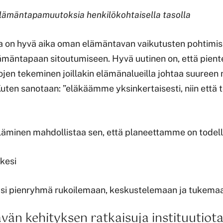
lämäntapamuutoksia henkilökohtaisella tasolla
 on hyvä aika oman elämäntavan vaikutusten pohtimis
mäntapaan sitoutumiseen. Hyvä uutinen on, että pient
jen tekeminen joillakin elämänalueilla johtaa suuree
ten sanotaan: ”eläkäämme yksinkertaisesti, niin että t
läminen mahdollistaa sen, että planeettamme on todella 
lkesi
äsi pienryhmä rukoilemaan, keskustelemaan ja tukemaan
vän kehityksen ratkaisuja instituutiota