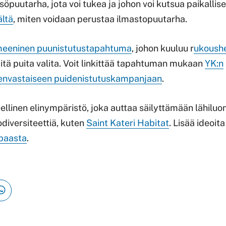
söpuutarha, jota voi tukea ja johon voi kutsua paikallis
ältä
, miten voidaan perustaa ilmastopuutarha.
eeninen puunistutustapahtuma
, johon kuuluu r
ukoushe
itä puita valita. Voit linkittää tapahtuman mukaan
YK:n
nvastaiseen puidenistutuskampanjaan
.
ellinen elinympäristö, joka auttaa säilyttämään lähiluo
diversiteettiä, kuten
Saint Kateri Habitat
. Lisää ideoit
ppaasta
.