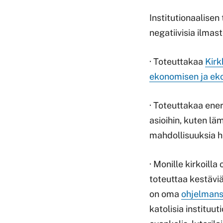
Institutionaalise
negatiivisia ilmas
· Toteuttakaa
Kirk
ekonomisen ja eko
· Toteuttakaa ener
asioihin, kuten läm
mahdollisuuksia hi
· Monille kirkoilla
toteuttaa kestävi
on oma
ohjelman
katolisia instituu