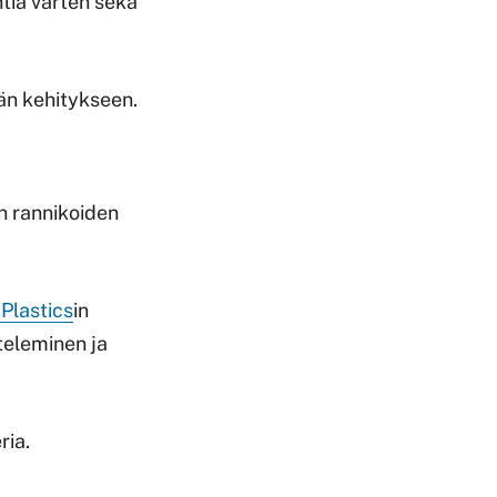
tia varten sekä
ään kehitykseen.
en rannikoiden
Plastics
in
teleminen ja
ria.