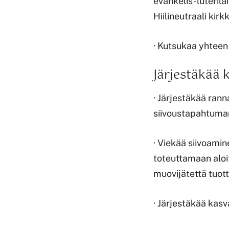
evankelis-luterilai
Hiilineutraali kir
· Kutsukaa yhteen 
Järjestäkää
· Järjestäkää rann
siivoustapahtuma
· Viekää siivoami
toteuttamaan aloi
muovijätettä tuot
· Järjestäkää kasv