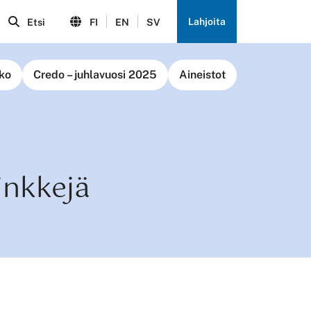
Lahjoita
Etsi
FI
EN
SV
ko
Credo – juhlavuosi 2025
Aineistot
inkkejä