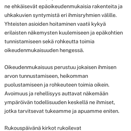
ne ehkäisevät epäoikeudenmukaisia rakenteita ja
uhkakuvien syntymistä eri ihmisryhmien välille.
Yhteisten asioiden hoitaminen vaatii kykyä
erilaisten näkemysten kuulemiseen ja epäkohtien
tunnistamiseen sekä rohkeutta toimia
oikeudenmukaisuuden hengessä.
Oikeudenmukaisuus perustuu jokaisen ihmisen
arvon tunnustamiseen, heikomman
puolustamiseen ja rohkeuteen toimia oikein.
Avoimuus ja rehellisyys auttavat näkemään
ympäröivän todellisuuden keskellä ne ihmiset,
jotka tarvitsevat tukeamme ja apuamme eniten.
Rukouspäivänä kirkot rukoilevat