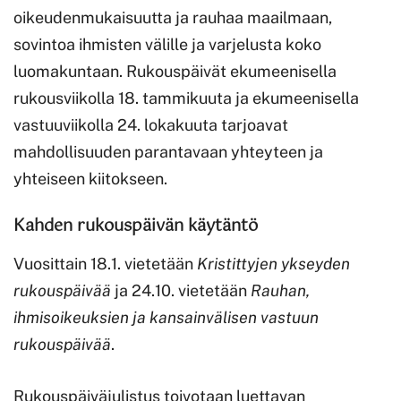
oikeudenmukaisuutta ja rauhaa maailmaan,
sovintoa ihmisten välille ja varjelusta koko
luomakuntaan. Rukouspäivät ekumeenisella
rukousviikolla 18. tammikuuta ja ekumeenisella
vastuuviikolla 24. lokakuuta tarjoavat
mahdollisuuden parantavaan yhteyteen ja
yhteiseen kiitokseen.
Kahden rukouspäivän käytäntö
Vuosittain 18.1. vietetään
Kristittyjen ykseyden
rukouspäivää
ja 24.10. vietetään
Rauhan,
ihmisoikeuksien ja kansainvälisen vastuun
ru
kouspäivää
.
Rukouspäiväjulistus toivotaan luettavan