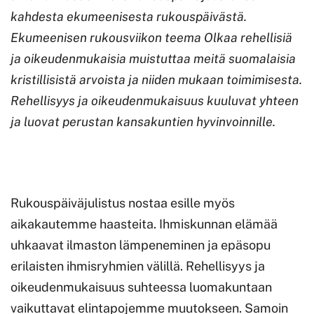
kahdesta ekumeenisesta rukouspäivästä.
Ekumeenisen rukousviikon teema Olkaa rehellisiä
ja oikeudenmukaisia muistuttaa meitä
suomalaisia
kristillisistä arvoista ja niiden mukaan toimimisesta.
Rehellisyys ja oikeudenmukaisuus kuuluvat yhteen
ja luovat perustan kansakuntien hyvinvoinnille.
Rukouspäiväjulistus nostaa esille myös
aikakautemme haasteita. Ihmiskunnan elämää
uhkaavat ilmaston lämpeneminen ja epäsopu
erilaisten ihmisryhmien välillä. Rehellisyys ja
oikeudenmukaisuus suhteessa luomakuntaan
vaikuttavat elintapojemme muutokseen. Samoin