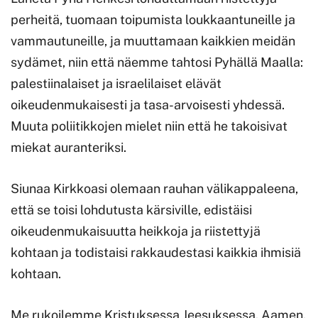
perheitä, tuomaan toipumista loukkaantuneille ja
vammautuneille, ja muuttamaan kaikkien meidän
sydämet, niin että näemme tahtosi Pyhällä Maalla:
palestiinalaiset ja israelilaiset elävät
oikeudenmukaisesti ja tasa-arvoisesti yhdessä.
Muuta poliitikkojen mielet niin että he takoisivat
miekat auranteriksi.
Siunaa Kirkkoasi olemaan rauhan välikappaleena,
että se toisi lohdutusta kärsiville, edistäisi
oikeudenmukaisuutta heikkoja ja riistettyjä
kohtaan ja todistaisi rakkaudestasi kaikkia ihmisiä
kohtaan.
Me rukoilemme Kristuksessa Jeesuksessa. Aamen.