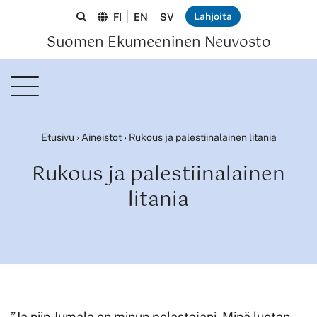
Lahjoita
FI
EN
SV
Suomen Ekumeeninen Neuvosto
Etusivu
›
Aineistot
›
Rukous ja palestiinalainen litania
Rukous ja palestiinalainen
litania
”Ja niin Jumala on minun pelastajani. Minä luotan