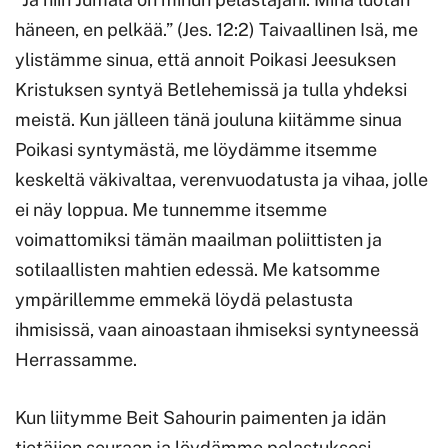
häneen, en pelkää.” (Jes. 12:2) Taivaallinen Isä, me
ylistämme sinua, että annoit Poikasi Jeesuksen
Kristuksen syntyä Betlehemissä ja tulla yhdeksi
meistä. Kun jälleen tänä jouluna kiitämme sinua
Poikasi syntymästä, me löydämme itsemme
keskeltä väkivaltaa, verenvuodatusta ja vihaa, jolle
ei näy loppua. Me tunnemme itsemme
voimattomiksi tämän maailman poliittisten ja
sotilaallisten mahtien edessä. Me katsomme
ympärillemme emmekä löydä pelastusta
ihmisissä, vaan ainoastaan ihmiseksi syntyneessä
Herrassamme.
Kun liitymme Beit Sahourin paimenten ja idän
tietäjien seuraan ja löydämme pelastuksesi