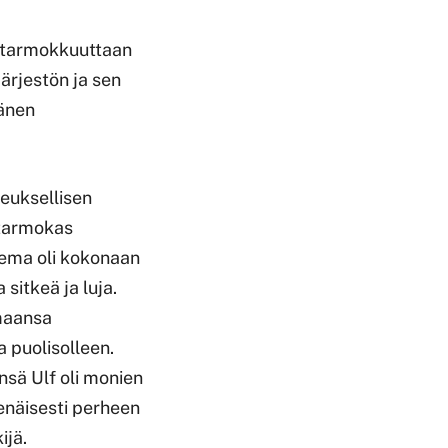
, tarmokkuuttaan
järjestön ja sen
hänen
euksellisen
a tarmokas
asema oli kokonaan
sitkeä ja luja.
maansa
 puolisolleen.
nsä Ulf oli monien
tsenäisesti perheen
ijä.