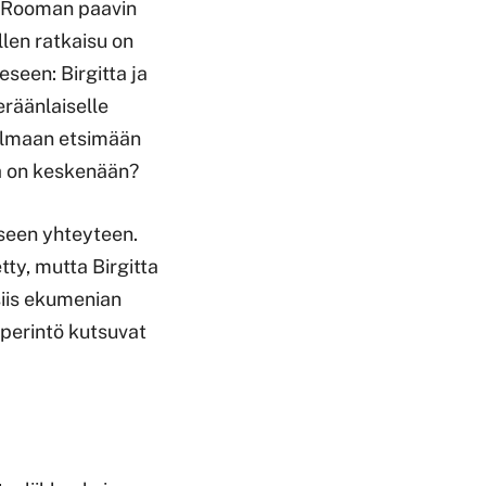
n Rooman paavin
len ratkaisu on
seen: Birgitta ja
eräänlaiselle
ailmaan etsimään
la on keskenään?
iseen yhteyteen.
ty, mutta Birgitta
siis ekumenian
 perintö kutsuvat