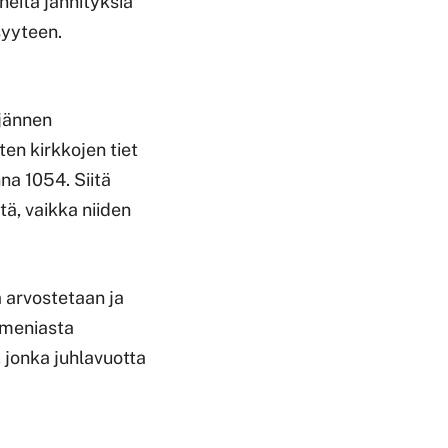
neita jännityksiä
syyteen.
ljännen
en kirkkojen tiet
na 1054. Siitä
tä, vaikka niiden
ä arvostetaan ja
umeniasta
, jonka juhlavuotta