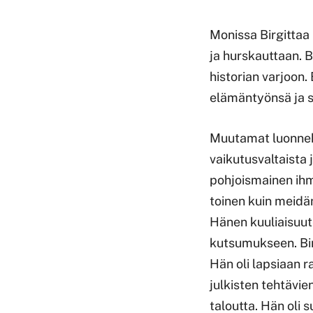
Monissa Birgittaa
ja hurskauttaan. B
historian varjoon
elämäntyönsä ja s
Muutamat luonnehd
vaikutusvaltaista 
pohjoismainen ihmi
toinen kuin meidän
Hänen kuuliaisuu
kutsumukseen. Bir
Hän oli lapsiaan 
julkisten tehtävien
taloutta. Hän oli 