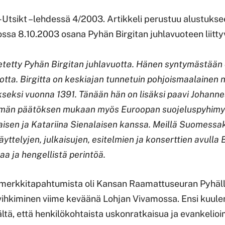
-Utsikt –lehdessä 4/2003. Artikkeli perustuu alustuksee
ssa 8.10.2003 osana Pyhän Birgitan juhlavuoteen liitty
etetty Pyhän Birgitan juhlavuotta. Hänen syntymästään 
tta. Birgitta on keskiajan tunnetuin pohjoismaalainen n
ykseksi vuonna 1391. Tänään hän on lisäksi paavi Johannes
män päätöksen mukaan myös Euroopan suojeluspyhimy
laisen ja Katariina Sienalaisen kanssa. Meillä Suomessa
äyttelyjen, julkaisujen, esitelmien ja konserttien avulla 
a ja hengellistä perintöä.
merkkitapahtumista oli Kansan Raamattuseuran Pyhälle
vihkiminen viime keväänä Lohjan Vivamossa. Ensi kuule
ältä, että henkilökohtaista uskonratkaisua ja evankelio