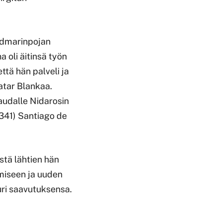
Gudmarinpojan
a oli äitinsä työn
ttä hän palveli ja
atar Blankaa.
audalle Nidarosin
341) Santiago de
stä lähtien hän
miseen ja uuden
ri saavutuksensa.