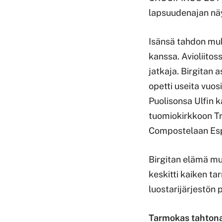
lapsuudenajan näy
Isänsä tahdon muk
kanssa. Avioliitoss
jatkaja. Birgitan 
opetti useita vuo
Puolisonsa Ulfin 
tuomiokirkkoon T
Compostelaan Es
Birgitan elämä muu
keskitti kaiken t
luostarijärjestön
Tarmokas tahton