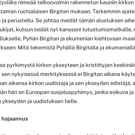
ysliike nimeää talkoovoimin rakennetun kauniin kirko
staman ruotsalaisen Birgitan mukaan. Tarkemmin ajatel
 ja perusteltu. Se johtaa meidät tämän alustuksen aihee
kijat, kutsun teidät nyt kanssani tutustumismatkalle, 
ellukselle, Pyhän Birgitan ja ekumenian kiehtovaan ma
seen: Mitä tekemistä Pyhällä Birgitalla ja ekumenial
aa pyrkimystä kirkon ykseyteen ja kristittyjen keskinä
sen nykyisessä merkityksessä ei Birgitan aikana käytet
man aikansa kirkon uudistaja ja sen ykseyden edistäjä, 
ään hän on Euroopan suojeluspyhimys, jonka esikuva ja
 ykseyden ja uudistuksen tielle.
n hajaannus