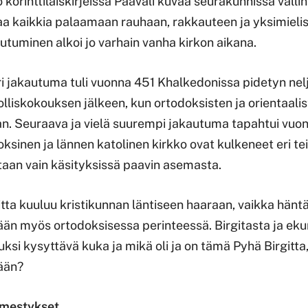
 korinttilaiskirjeissä Paavali kuvaa seurakunnissa vallin
ttaa kaikkia palaamaan rauhaan, rakkauteen ja yksimieli
autuminen alkoi jo varhain vanha kirkon aikana.
 jakautuma tuli vuonna 451 Khalkedonissa pidetyn ne
liskokouksen jälkeen, kun ortodoksisten ja orientaalist
aan. Seuraava ja vielä suurempi jakautuma tapahtui vuon
oksinen ja lännen katolinen kirkko ovat kulkeneet eri tei
taan vain käsityksissä paavin asemasta.
tta kuuluu kristikunnan läntiseen haaraan, vaikka hänt
ään myös ortodoksisessa perinteessä. Birgitasta ja ek
ksi kysyttävä kuka ja mikä oli ja on tämä Pyhä Birgitta
tään?
lmestykset