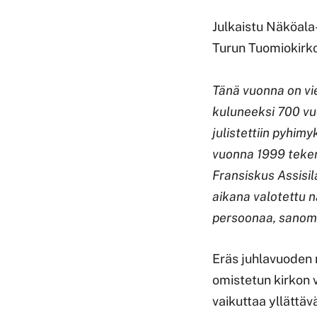
Julkaistu Näköala
Turun Tuomiokirko
Tänä vuonna on vi
kuluneeksi 700 vuo
julistettiin pyhim
vuonna 1999 teke
Fransiskus Assisi
aikana valotettu n
persoonaa, sanoma
Eräs juhlavuoden 
omistetun kirkon 
vaikuttaa yllättäv