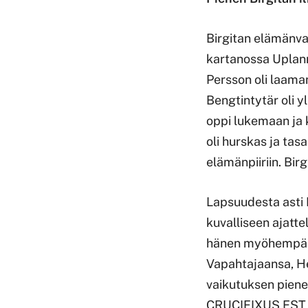
Birgitan elämänva
kartanossa Uplann
Persson oli laaman
Bengtintytär oli y
oppi lukemaan ja k
oli hurskas ja tasa
elämänpiiriin. Birg
Lapsuudesta asti B
kuvalliseen ajatte
hänen myöhempää e
Vapahtajaansa, Her
vaikutuksen pien
CRUCIFIXUS EST (r