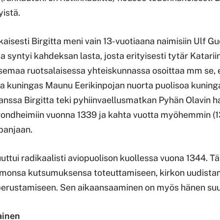
istä.
aisesti Birgitta meni vain 13-vuotiaana naimisiin Ulf 
a syntyi kahdeksan lasta, josta erityisesti tytär Katariin
asemaa ruotsalaisessa yhteiskunnassa osoittaa mm se, e
sia kuningas Maunu Eerikinpojan nuorta puolisoa kuning
kanssa Birgitta teki pyhiinvaellusmatkan Pyhän Olavin h
rondheimiin vuonna 1339 ja kahta vuotta myöhemmin (1
panjaan.
ttui radikaalisti aviopuolison kuollessa vuona 1344. Tä
armonsa kutsumuksensa toteuttamiseen, kirkon uudista
 perustamiseen. Sen aikaansaaminen on myös hänen suu
ainen