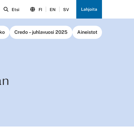
Lahjoita
Etsi
FI
EN
SV
ko
Credo – juhlavuosi 2025
Aineistot
an