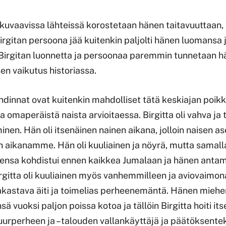
 kuvaavissa lähteissä korostetaan hänen taitavuuttaan
irgitan persoona jää kuitenkin paljolti hänen luomansa 
. Birgitan luonnetta ja persoonaa paremmin tunnetaan 
en vaikutus historiassa.
innat ovat kuitenkin mahdolliset tätä keskiajan poikk
ja omaperäistä naista arvioitaessa. Birgitta oli vahva j
nen. Hän oli itsenäinen nainen aikana, jolloin naisen 
 aikanamme. Hän oli kuuliainen ja nöyrä, mutta samalla 
tensa kohdistui ennen kaikkea Jumalaan ja hänen anta
gitta oli kuuliainen myös vanhemmilleen ja aviovaimona
rakastava äiti ja toimelias perheenemäntä. Hänen miehe
sä vuoksi paljon poissa kotoa ja tällöin Birgitta hoiti i
suurperheen ja –talouden vallankäyttäjä ja päätöksentek