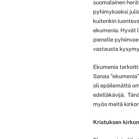
suomalainen herät
pyhimykseksi juli
kuitenkin luonteva
ekumenia. Hyvät lu
pienelle pyhiinva
vastausta kysymyk
Ekumenia tarkoitt
Sanaa ”ekumenia” 
oli epäilemättä o
edelläkävijä. Tän
myös meitä kirkon
Kristuksen kirko