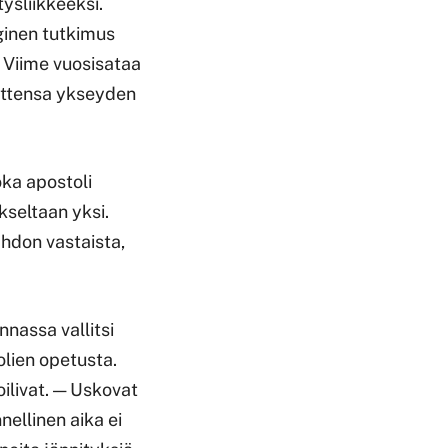
ysliikkeeksi.
oginen tutkimus
. Viime vuosisataa
aittensa ykseyden
oka apostoli
seltaan yksi.
hdon vastaista,
nassa vallitsi
olien opetusta.
ilivat. — Uskovat
nnellinen aika ei