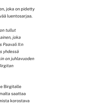
n, joka on pidetty
vää luentosarjaa.
on tullut
ainen, joka
 Paavali II:n
s yhdessä
kin on juhlavuoden
Birgitan
 Birgitalle
malta saattaa
imista korostava