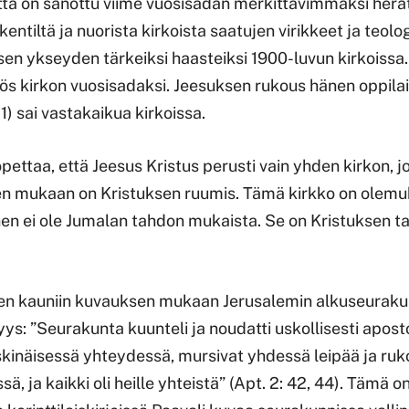
ttä on sanottu viime vuosisadan merkittävimmäksi herät
skentiltä ja nuorista kirkoista saatujen virikkeet ja teol
 sen ykseyden tärkeiksi haasteiksi 1900-luvun kirkoissa
ös kirkon vuosisadaksi. Jeesuksen rukous hänen oppil
1) sai vastakaikua kirkoissa.
pettaa, että Jeesus Kristus perusti vain yhden kirkon, j
n mukaan on Kristuksen ruumis. Tämä kirkko on olemuk
en ei ole Jumalan tahdon mukaista. Se on Kristuksen ta
en kauniin kuvauksen mukaan Jerusalemin alkuseurakun
yys: ”Seurakunta kuunteli ja noudatti uskollisesti apost
skinäisessä yhteydessä, mursivat yhdessä leipää ja ruko
ä, ja kaikki oli heille yhteistä” (Apt. 2: 42, 44). Tämä o