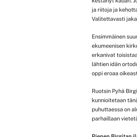
kestänyt kauan. Jo
ja riitoja ja keho
Valitettavasti jak
Ensimmäinen suuri
ekumeenisen kirkol
erkanivat toisist
lähtien idän ortod
oppi eroaa oikeas
Ruotsin Pyhä Birgi
kunnioitetaan tän
puhuttaessa on alu
parhaillaan viete
Pienen Birgitan i