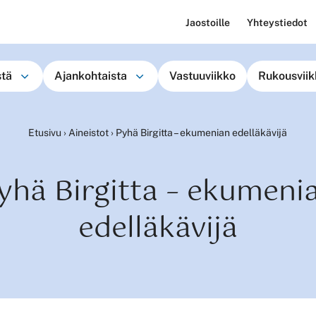
Jaostoille
Yhteystiedot
stä
Ajankohtaista
Vastuuviikko
Rukousviik
Etusivu
›
Aineistot
›
Pyhä Birgitta – ekumenian edelläkävijä
yhä Birgitta – ekumeni
edelläkävijä