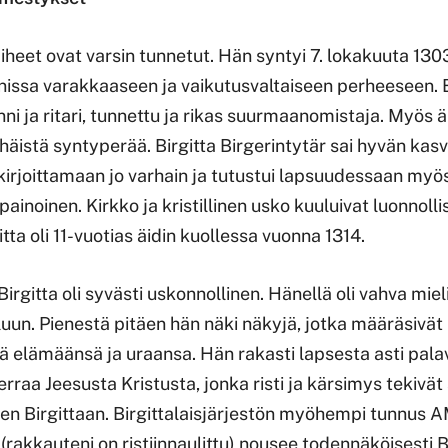
iheet ovat varsin tunnetut. Hän syntyi 7. lokakuuta 130
issa varakkaaseen ja vaikutusvaltaiseen perheeseen. Bi
ni ja ritari, tunnettu ja rikas suurmaanomistaja. Myös ä
lhäistä syntyperää. Birgitta Birgerintytär sai hyvän ka
irjoittamaan jo varhain ja tutustui lapsuudessaan myös 
painoinen. Kirkko ja kristillinen usko kuuluivat luonnolli
itta oli 11-vuotias äidin kuollessa vuonna 1314.
irgitta oli syvästi uskonnollinen. Hänellä oli vahva miel
luun. Pienestä pitäen hän näki näkyjä, jotka määräsivät
lämäänsä ja uraansa. Hän rakasti lapsesta asti pala
raa Jeesusta Kristusta, jonka risti ja kärsimys tekivät
een Birgittaan. Birgittalaisjärjestön myöhempi tunnu
akkauteni on ristiinnaulittu) nousee todennäköisesti B