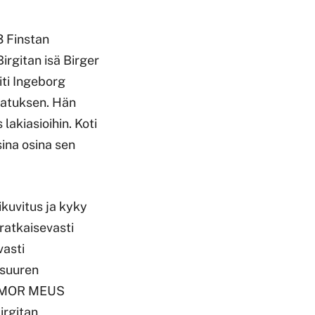
3 Finstan
rgitan isä Birger
iti Ingeborg
svatuksen. Hän
lakiasioihin. Koti
sina osina sen
ikuvitus ja kyky
 ratkaisevasti
vasti
 suuren
s AMOR MEUS
irgitan