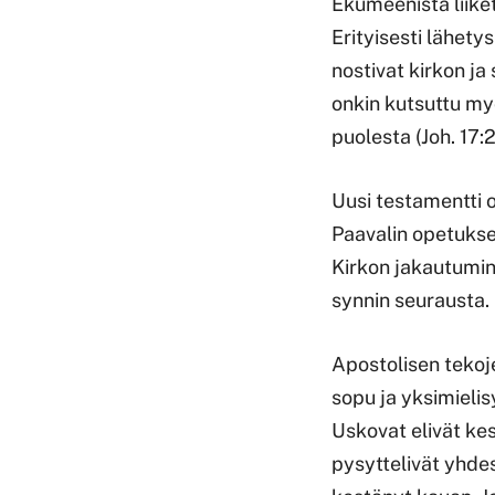
Ekumeenista liike
Erityisesti lähety
nostivat kirkon ja
onkin kutsuttu my
puolesta (Joh. 17:2
Uusi testamentti o
Paavalin opetukse
Kirkon jakautumin
synnin seurausta.
Apostolisen tekoj
sopu ja yksimielis
Uskovat elivät ke
pysyttelivät yhdess