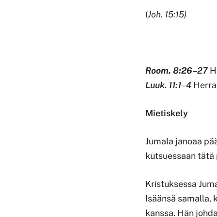
(
Joh. 15:15)
Room. 8:26
–
27
H
Luuk. 11:1
–
4
Herra
Mietiskely
Jumala janoaa pää
kutsuessaan tätä pa
Kristuksessa Jumal
Isäänsä samalla, 
kanssa. Hän johdat