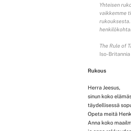
Yhteisen ruk
vaikkemme ti
rukouksesta.
henkilökohta
The Rule of T
Iso-Britannia 
Rukous
Herra Jeesus,
sinun koko elämäsi
täydellisessä sop
Opeta meitä Henke
Anna koko maailma