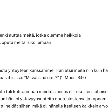
enki auttaa meitä, jotka olemme heikkoja
, opeta meitä rukoilemaan
stä yhteyteen kanssamme. Hän etsii meitä niin kuin h
ratiisissa: ”Missä sinä olet?” (1. Moos. 3:9.)
a tuli kohtaamaan meidät. Jeesus eli rukoillen, läheis
kun hän loi ystävyyssuhteita opetuslastensa ja tapaam
ti heidät siihen, mikä oli hänelle itselleen kaikkein arv