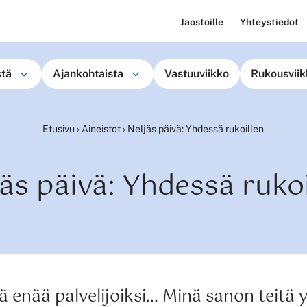
Jaostoille
Yhteystiedot
stä
Ajankohtaista
Vastuuviikko
Rukousviik
Etusivu
›
Aineistot
›
Neljäs päivä: Yhdessä rukoillen
jäs päivä: Yhdessä rukoi
ä enää palvelijoiksi… Minä sanon teitä 