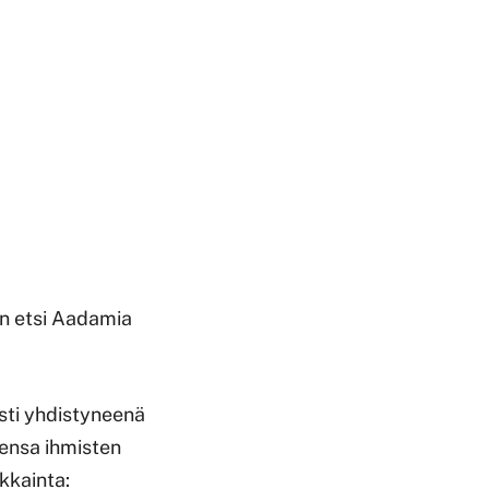
än etsi Aadamia
esti yhdistyneenä
iensa ihmisten
okkainta: