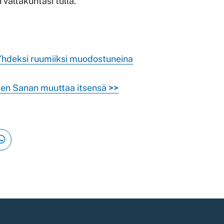
valtakuntasi tulla.
 Yhdeksi ruumiiksi muodostuneina
aen Sanan muuttaa itsensä
>>