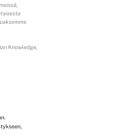
meissä,
htaisesta
istuaksemme
tian Knowledge,
an.
stykseen,