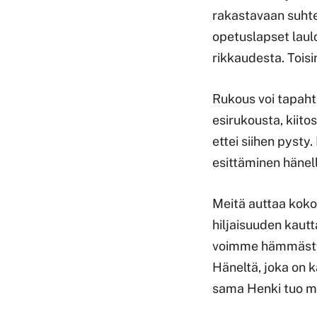
rakastavaan suhte
opetuslapset laul
rikkaudesta. Tois
Rukous voi tapahtu
esirukousta, kiitos
ettei siihen pyst
esittäminen hänel
Meitä auttaa koko
hiljaisuuden kautt
voimme hämmästyä 
Häneltä, joka on 
sama Henki tuo m