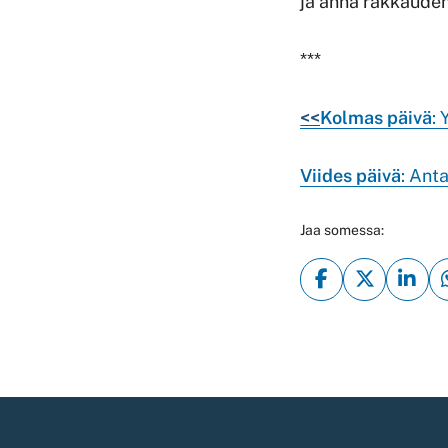
ja anna rakkauden 
***
<<
Kolmas päivä
:
Viides p
äivä
: Ant
Jaa somessa: