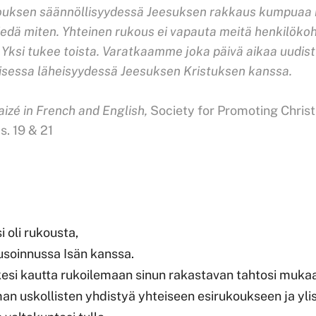
ouksen säännöllisyydessä Jeesuksen rakkaus kumpuaa 
edä miten. Yhteinen rukous ei vapauta meitä henkilöko
 Yksi tukee toista. Varatkaamme joka päivä aikaa uud
isessa läheisyydessä Jeesuksen Kristuksen kanssa.
aizé in French and English,
Society for Promoting Chris
s. 19 & 21
 oli rukousta,
usoinnussa Isän kanssa.
si kautta rukoilemaan sinun rakastavan tahtosi muka
n uskollisten yhdistyä yhteiseen esirukoukseen ja yli