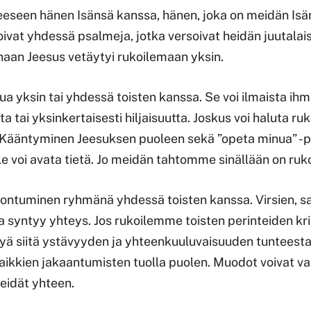
eseen hänen Isänsä kanssa, hänen, joka on meidän Isä
oivat yhdessä psalmeja, jotka versoivat heidän juutala
inaan Jeesus vetäytyi rukoilemaan yksin.
a yksin tai yhdessä toisten kanssa. Se voi ilmaista ihme
ta tai yksinkertaisesti hiljaisuutta. Joskus voi haluta ru
y. Kääntyminen Jeesuksen puoleen sekä ”opeta minua” 
le voi avata tietä. Jo meidän tahtomme sinällään on ruk
ontuminen ryhmänä yhdessä toisten kanssa. Virsien, sa
a syntyy yhteys. Jos rukoilemme toisten perinteiden kri
siitä ystävyyden ja yhteenkuuluvaisuuden tunteesta,
kaikkien jakaantumisten tuolla puolen. Muodot voivat va
eidät yhteen.