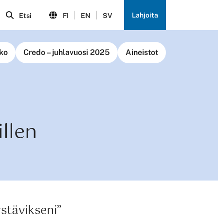
Lahjoita
Etsi
FI
EN
SV
ko
Credo – juhlavuosi 2025
Aineistot
llen
ystävikseni”