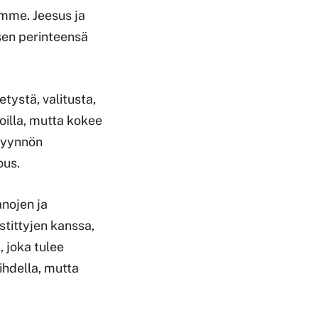
mme. Jeesus ja
isen perinteensä
tystä, valitusta,
koilla, mutta kokee
-pyynnön
ous.
nojen ja
stittyjen kanssa,
 joka tulee
ihdella, mutta