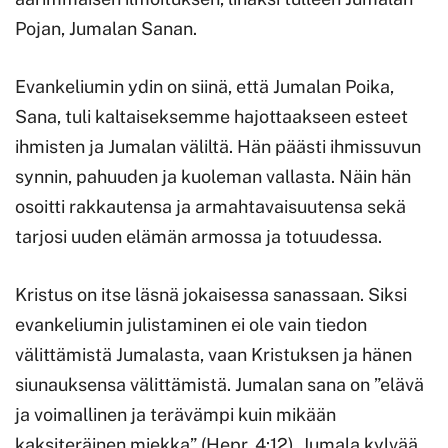
Pojan, Jumalan Sanan.
Evankeliumin ydin on siinä, että Jumalan Poika,
Sana, tuli kaltaiseksemme hajottaakseen esteet
ihmisten ja Jumalan väliltä. Hän päästi ihmissuvun
synnin, pahuuden ja kuoleman vallasta. Näin hän
osoitti rakkautensa ja armahtavaisuutensa sekä
tarjosi uuden elämän armossa ja totuudessa.
Kristus on itse läsnä jokaisessa sanassaan. Siksi
evankeliumin julistaminen ei ole vain tiedon
välittämistä Jumalasta, vaan Kristuksen ja hänen
siunauksensa välittämistä. Jumalan sana on ”elävä
ja voimallinen ja terävämpi kuin mikään
kaksiteräinen miekka” (Hepr. 4:12). Jumala kylvää