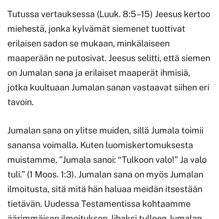
Tutussa vertauksessa (Luuk. 8:5–15) Jeesus kertoo
miehestä, jonka kylvämät siemenet tuottivat
erilaisen sadon se mukaan, minkälaiseen
maaperään ne putosivat. Jeesus selitti, että siemen
on Jumalan sana ja erilaiset maaperät ihmisiä,
jotka kuultuaan Jumalan sanan vastaavat siihen eri
tavoin.
Jumalan sana on ylitse muiden, sillä Jumala toimii
sanansa voimalla. Kuten luomiskertomuksesta
muistamme, ”Jumala sanoi: “Tulkoon valo!” Ja valo
tuli.” (1 Moos. 1:3). Jumalan sana on myös Jumalan
ilmoitusta, sitä mitä hän haluaa meidän itsestään
tietävän. Uudessa Testamentissa kohtaamme
äärimmäisen ilmoituksen, lihaksi tulleen Jumalan