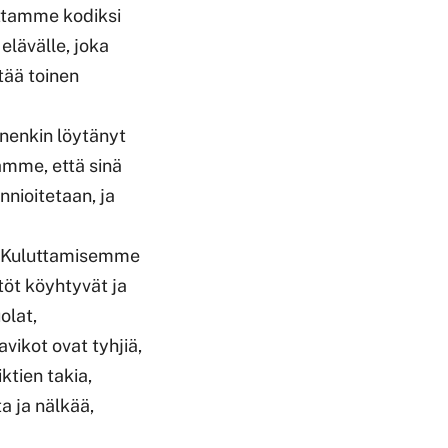
ettamme kodiksi
elävälle, joka
tää toinen
unenkin löytänyt
amme, että sinä
nnioitetaan, ja
. Kuluttamisemme
öt köyhtyvät ja
olat,
vikot ovat tyhjiä,
ktien takia,
a ja nälkää,