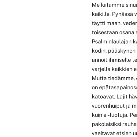
Me kiitämme sinua
kaikille. Pyhässä 
täytti maan, veden
toisestaan osana
Psalminlaulajan k
kodin, pääskynen 
annoit ihmiselle t
varjella kaikkien
Mutta tiedämme, 
on epätasapainos
katoavat. Lajit hä
vuorenhuiput ja m
kuin ei-luotuja. P
pakolaisiksi rauha
vaeltavat etsien u