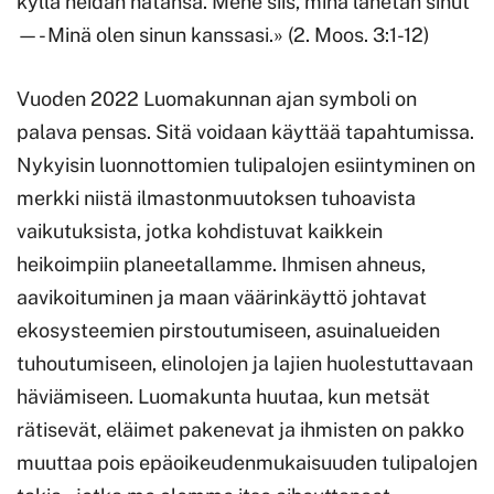
kyllä heidän hätänsä. Mene siis, minä lähetän sinut
—- Minä olen sinun kanssasi.» (2. Moos. 3:1-12)
Vuoden 2022 Luomakunnan ajan symboli on
palava pensas. Sitä voidaan käyttää tapahtumissa.
Nykyisin luonnottomien tulipalojen esiintyminen on
merkki niistä ilmastonmuutoksen tuhoavista
vaikutuksista, jotka kohdistuvat kaikkein
heikoimpiin planeetallamme. Ihmisen ahneus,
aavikoituminen ja maan väärinkäyttö johtavat
ekosysteemien pirstoutumiseen, asuinalueiden
tuhoutumiseen, elinolojen ja lajien huolestuttavaan
häviämiseen. Luomakunta huutaa, kun metsät
rätisevät, eläimet pakenevat ja ihmisten on pakko
muuttaa pois epäoikeudenmukaisuuden tulipalojen