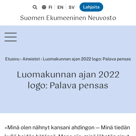
Lahjoita
FI
EN
SV
Suomen Ekumeeninen Neuvosto
Etusivu
›
Aineistot
›
Luomakunnan ajan 2022 logo: Palava pensas
Luomakunnan ajan 2022
logo: Palava pensas
»Minä olen nähnyt kansani ahdingon — Minä tiedän