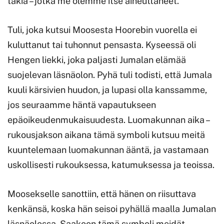
takia – jotka me olemme itse aiheuttaneet.
Tuli, joka kutsui Moosesta Hoorebin vuorella ei
kuluttanut tai tuhonnut pensasta. Kyseessä oli
Hengen liekki, joka paljasti Jumalan elämää
suojelevan läsnäolon. Pyhä tuli todisti, että Jumala
kuuli kärsivien huudon, ja lupasi olla kanssamme,
jos seuraamme häntä vapautukseen
epäoikeudenmukaisuudesta. Luomakunnan aika –
rukousjakson aikana tämä symboli kutsuu meitä
kuuntelemaan luomakunnan ääntä, ja vastamaan
uskollisesti rukouksessa, katumuksessa ja teoissa.
Moosekselle sanottiin, että hänen on riisuttava
kenkänsä, koska hän seisoi pyhällä maalla Jumalan
läsnäolossa. Saakoon tämä symboli meidät