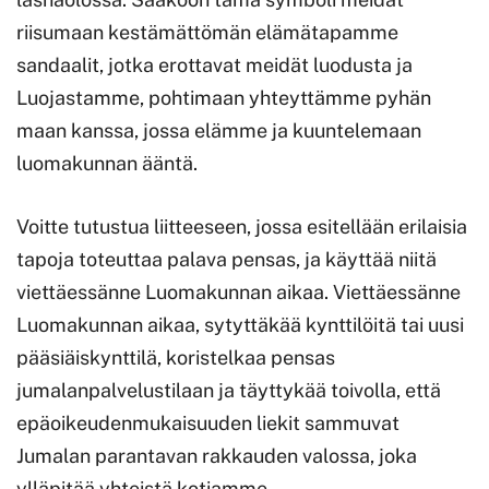
riisumaan kestämättömän elämätapamme
sandaalit, jotka erottavat meidät luodusta ja
Luojastamme, pohtimaan yhteyttämme pyhän
maan kanssa, jossa elämme ja kuuntelemaan
luomakunnan ääntä.
Voitte tutustua liitteeseen, jossa esitellään erilaisia
tapoja toteuttaa palava pensas, ja käyttää niitä
viettäessänne Luomakunnan aikaa. Viettäessänne
Luomakunnan aikaa, sytyttäkää kynttilöitä tai uusi
pääsiäiskynttilä, koristelkaa pensas
jumalanpalvelustilaan ja täyttykää toivolla, että
epäoikeudenmukaisuuden liekit sammuvat
Jumalan parantavan rakkauden valossa, joka
ylläpitää yhteistä kotiamme.