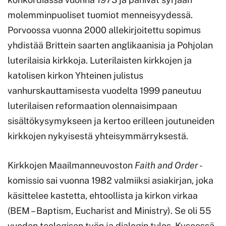
molemminpuoliset tuomiot menneisyydessä.
Porvoossa vuonna 2000 allekirjoitettu sopimus
yhdistää Brittein saarten anglikaanisia ja Pohjolan
luterilaisia kirkkoja. Luterilaisten kirkkojen ja
katolisen kirkon Yhteinen julistus
vanhurskauttamisesta vuodelta 1999 paneutuu
luterilaisen reformaation olennaisimpaan
sisältökysymykseen ja kertoo erilleen joutuneiden
kirkkojen nykyisestä yhteisymmärryksestä.
Kirkkojen Maailmanneuvoston
Faith and Order
-
komissio sai vuonna 1982 valmiiksi asiakirjan, joka
käsittelee kastetta, ehtoollista ja kirkon virkaa
(BEM – Baptism, Eucharist and Ministry). Se oli 55
vuoden teologisen työn ja dialogin tulos. Kyseessä