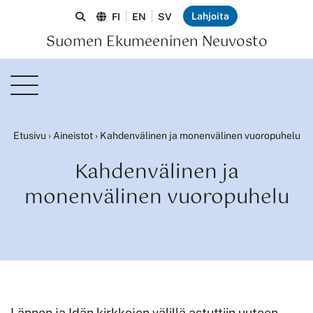
Lahjoita
FI
EN
SV
Suomen Ekumeeninen Neuvosto
Etusivu
›
Aineistot
›
Kahdenvälinen ja monenvälinen vuoropuhelu
Kahdenvälinen ja
monenvälinen vuoropuhelu
Lännen ja Idän kirkkojen välillä astuttiin uuteen