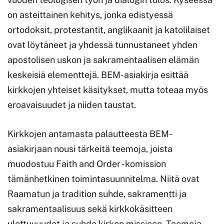
on asteittainen kehitys, jonka edistyessä
ortodoksit, protestantit, anglikaanit ja katolilaiset
ovat löytäneet ja yhdessä tunnustaneet yhden
apostolisen uskon ja sakramentaalisen elämän
keskeisiä elementtejä. BEM-asiakirja esittää
kirkkojen yhteiset käsitykset, mutta toteaa myös
eroavaisuudet ja niiden taustat.
Kirkkojen antamasta palautteesta BEM-
asiakirjaan nousi tärkeitä teemoja, joista
muodostuu Faith and Order -komission
tämänhetkinen toimintasuunnitelma. Niitä ovat
Raamatun ja tradition suhde, sakramentti ja
sakramentaalisuus sekä kirkkokäsitteen
ulottuvuudet ja suhde kirkon missioon. Teemoja