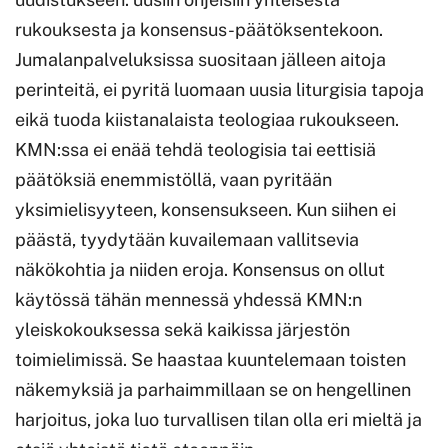
rukouksesta ja konsensus-päätöksentekoon.
Jumalanpalveluksissa suositaan jälleen aitoja
perinteitä, ei pyritä luomaan uusia liturgisia tapoja
eikä tuoda kiistanalaista teologiaa rukoukseen.
KMN:ssa ei enää tehdä teologisia tai eettisiä
päätöksiä enemmistöllä, vaan pyritään
yksimielisyyteen, konsensukseen. Kun siihen ei
päästä, tyydytään kuvailemaan vallitsevia
näkökohtia ja niiden eroja. Konsensus on ollut
käytössä tähän mennessä yhdessä KMN:n
yleiskokouksessa sekä kaikissa järjestön
toimielimissä. Se haastaa kuuntelemaan toisten
näkemyksiä ja parhaimmillaan se on hengellinen
harjoitus, joka luo turvallisen tilan olla eri mieltä ja