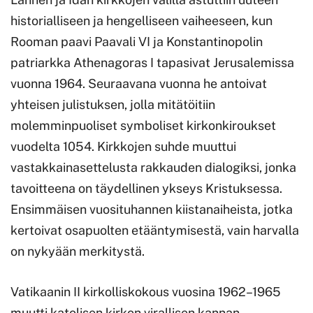
historialliseen ja hengelliseen vaiheeseen, kun
Rooman paavi Paavali VI ja Konstantinopolin
patriarkka Athenagoras I tapasivat Jerusalemissa
vuonna 1964. Seuraavana vuonna he antoivat
yhteisen julistuksen, jolla mitätöitiin
molemminpuoliset symboliset kirkonkiroukset
vuodelta 1054. Kirkkojen suhde muuttui
vastakkainasettelusta rakkauden dialogiksi, jonka
tavoitteena on täydellinen ykseys Kristuksessa.
Ensimmäisen vuosituhannen kiistanaiheista, jotka
kertoivat osapuolten etääntymisestä, vain harvalla
on nykyään merkitystä.
Vatikaanin II kirkolliskokous vuosina 1962–1965
muutti katolisen kirkon virallisen kannan