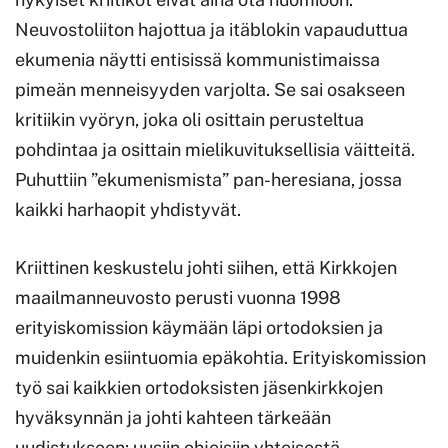
Neuvostoliiton hajottua ja itäblokin vapauduttua
ekumenia näytti entisissä kommunistimaissa
pimeän menneisyyden varjolta. Se sai osakseen
kritiikin vyöryn, joka oli osittain perusteltua
pohdintaa ja osittain mielikuvituksellisia väitteitä.
Puhuttiin ”ekumenismista” pan-heresiana, jossa
kaikki harhaopit yhdistyvät.
Kriittinen keskustelu johti siihen, että Kirkkojen
maailmanneuvosto perusti vuonna 1998
erityiskomission käymään läpi ortodoksien ja
muidenkin esiintuomia epäkohtia. Erityiskomission
työ sai kaikkien ortodoksisten jäsenkirkkojen
hyväksynnän ja johti kahteen tärkeään
uudistukseen: uusiin ohjeisiin yhteisestä