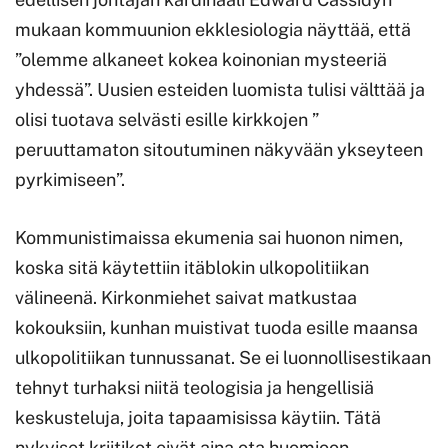
mukaan kommuunion ekklesiologia näyttää, että
”olemme alkaneet kokea koinonian mysteeriä
yhdessä”. Uusien esteiden luomista tulisi välttää ja
olisi tuotava selvästi esille kirkkojen ”
peruuttamaton sitoutuminen näkyvään ykseyteen
pyrkimiseen”.
Kommunistimaissa ekumenia sai huonon nimen,
koska sitä käytettiin itäblokin ulkopolitiikan
välineenä. Kirkonmiehet saivat matkustaa
kokouksiin, kunhan muistivat tuoda esille maansa
ulkopolitiikan tunnussanat. Se ei luonnollisestikaan
tehnyt turhaksi niitä teologisia ja hengellisiä
keskusteluja, joita tapaamisissa käytiin. Tätä
nykyiset kriitikot eivät aina ota huomioon.