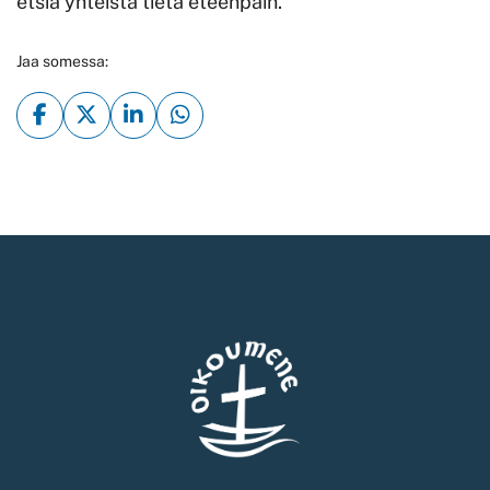
etsiä yhteistä tietä eteenpäin.
Jaa somessa: