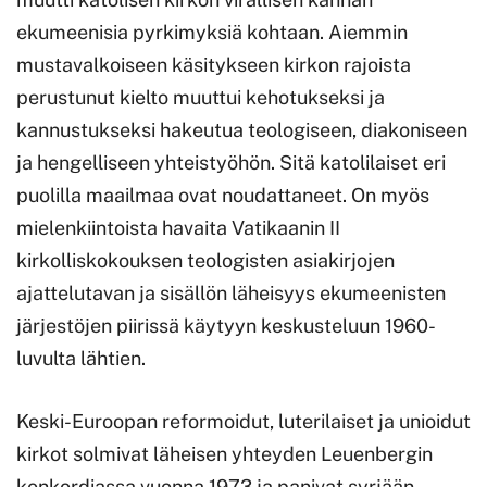
ekumeenisia pyrkimyksiä kohtaan. Aiemmin
mustavalkoiseen käsitykseen kirkon rajoista
perustunut kielto muuttui kehotukseksi ja
kannustukseksi hakeutua teologiseen, diakoniseen
ja hengelliseen yhteistyöhön. Sitä katolilaiset eri
puolilla maailmaa ovat noudattaneet. On myös
mielenkiintoista havaita Vatikaanin II
kirkolliskokouksen teologisten asiakirjojen
ajattelutavan ja sisällön läheisyys ekumeenisten
järjestöjen piirissä käytyyn keskusteluun 1960-
luvulta lähtien.
Keski-Euroopan reformoidut, luterilaiset ja unioidut
kirkot solmivat läheisen yhteyden Leuenbergin
konkordiassa vuonna 1973 ja panivat syrjään