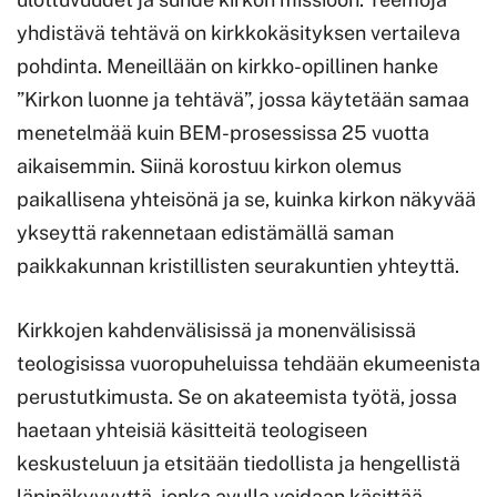
yhdistävä tehtävä on kirkkokäsityksen vertaileva
pohdinta. Meneillään on kirkko-opillinen hanke
”Kirkon luonne ja tehtävä”, jossa käytetään samaa
menetelmää kuin BEM-prosessissa 25 vuotta
aikaisemmin. Siinä korostuu kirkon olemus
paikallisena yhteisönä ja se, kuinka kirkon näkyvää
ykseyttä rakennetaan edistämällä saman
paikkakunnan kristillisten seurakuntien yhteyttä.
Kirkkojen kahdenvälisissä ja monenvälisissä
teologisissa vuoropuheluissa tehdään ekumeenista
perustutkimusta. Se on akateemista työtä, jossa
haetaan yhteisiä käsitteitä teologiseen
keskusteluun ja etsitään tiedollista ja hengellistä
läpinäkyvyyttä, jonka avulla voidaan käsittää