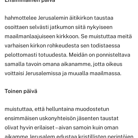
hahmottelee Jerusalemin äitikirkon taustaa
osoittaen selvästi jatkumon siitä nykyiseen
maailmanlaajuiseen kirkkoon. Se muistuttaa meitä
varhaisen kirkon rohkeudesta sen todistaessa
pelottomasti totuudesta. Meidän on ponnisteltava
samalla tavoin omana aikanamme, jotta oikeus
voittaisi Jerusalemissa ja muualla maailmassa.
Toinen päivä
muistuttaa, että helluntaina muodostetun
ensimmäisen uskonyhteisön jäsenten taustat
olivat hyvin erilaiset – aivan samoin kuin oman
aikamme Jerusalem edustaa kristillisten perintöjen