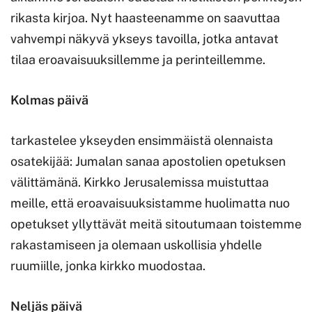
rikasta kirjoa. Nyt haasteenamme on saavuttaa
vahvempi näkyvä ykseys tavoilla, jotka antavat
tilaa eroavaisuuksillemme ja perinteillemme.
Kolmas päivä
tarkastelee ykseyden ensimmäistä olennaista
osatekijää: Jumalan sanaa apostolien opetuksen
välittämänä. Kirkko Jerusalemissa muistuttaa
meille, että eroavaisuuksistamme huolimatta nuo
opetukset yllyttävät meitä sitoutumaan toistemme
rakastamiseen ja olemaan uskollisia yhdelle
ruumiille, jonka kirkko muodostaa.
Neljäs päivä