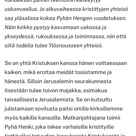
uskonvaellus. Jo alkuvaiheessa kristittyjen yhteisö
saa yläsalissa kokea Pyhän Hengen vuodatuksen.
Näin kirkko pystyy kasvamaan uskossa ja
ykseydessä, rukouksessa ja toiminnassa, niin että
siitä todella tulee Ylösnousseen yhteisö.
Se on yhtä Kristuksen kanssa hänen voittaessaan
kaiken, mikä erottaa meidät toisistamme ja
hänestä. Silloin Jerusalemin seurakunnasta
itsestään tulee toivon majakka, esimakua
taivaallisesta Jerusalemista. Se on kutsuttu
julistamaan sovitusta paitsi omille kirkoillemme
myös kaikille kansoille. Matkanjohtajana toimii
Pyhä Henki, joka tekee varhaisille kristityille
tiettäväksi totuuden Jeesuksesta Kristuksesta ja