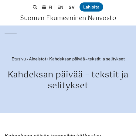
Lahjoita
FI
EN
SV
Suomen Ekumeeninen Neuvosto
Etusivu
›
Aineistot
›
Kahdeksan päivää – tekstit ja selitykset
Kahdeksan päivää – tekstit ja
selitykset
Kahdeksan päivän teemoihin kätkeytyy