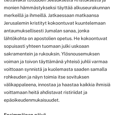
monien hämmästykseksi täyttää alkuseurakunnan
merkeillä ja ihmeillä. Jatkaessaan matkaansa
Jerusalemin kristityt kokoontuvat kuuntelemaan
antaumuksellisesti Jumalan sanaa, jonka
lähtökohta on apostolien opetus. He kokoontuvat
sopuisasti yhteen tuomaan julki uskoaan
sakramentein ja rukouksin. Ylösnousemuksen
voiman ja toivon täyttämänä yhteisö juhlii varmaa
voittoaan synnistä ja kuolemasta saaden samalla
rohkeuden ja näyn toimia itse sovituksen
välikappaleena, innostaa ja haastaa kaikkia ihmisiä
voittamaan heitä ahdistavat ristiriidat ja
epäoikeudenmukaisuudet.
Ensimmäinen päivä